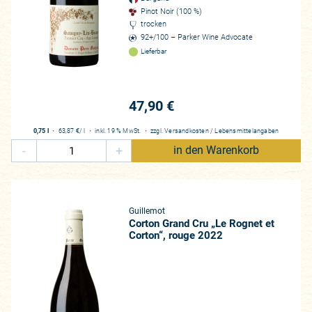
Pinot Noir (100 %)
trocken
92+/100 – Parker Wine Advocate
Lieferbar
47,90 €
0,75 l
・
63,87 €
/ l
・
inkl. 19 % MwSt.
・
zzgl.
Versandkosten
/
Lebensmittelangaben
-
+
in den Warenkorb
Guillemot
Corton Grand Cru „Le Rognet et
Corton“, rouge 2022