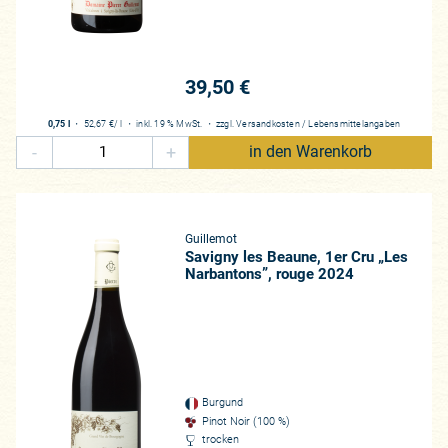
tzt hier im Filetstück „Corton Le Rognet“ einige Parzellen. Das Herzs
erdings die verschiedenen 1er-Cru-Lagen aus Savigny-lès-Beaune, allen
em wohl stärksten „innerbetrieblichen“ Konkurrenten des Grand Crus. 
ot über Generationen hinweg bewahrt hat: Etwas Pinot Blanc, der im
39,50 €
 wenigen Jahrzehnten verschnitten wurde, befindet sich immer noch i
or allem bei den Amerikanern extrem beliebten) Villages-Wein „Le Dess
0,75 l
・
52,67 €
/ l
・
inkl. 19 % MwSt.
・
zzgl.
Versandkosten
/
Lebensmittelangaben
 völlig überraschend und für das Burgund unerwartet, und dessen Rei
-
+
in den Warenkorb
 bringt im Allgemeinen einen eher kernigen Pinot Noir hervor. Die Eig
schige Struktur in der Jugend, bei gleichzeitig finessenreicher roter 
 Vincent zu wahren. Allerdings gelingt es ihnen wie wenigen anderen B
arme mitzugeben. Ihre Weine erweisen sich als Burgunder klassisch
Guillemot
ahlen große Klasse aus und sind idealtypische Zeugnisse des Terroir
Savigny les Beaune, 1er Cru „Les
Narbantons”, rouge 2024
attraktivsten in der Welt des Weinbaus macht. Dank alter Reben aus 
end entwickeln (wir kennen wenige Betriebe im Burgund, die einen der
 genau wissen, wie sich die Weine über Jahrzehnte verändern), aufwän
ner Ausbildung, kann die jüngste Generation der Domaine Pierre Guil
mit größtem Interesse begleiten werden!
Burgund
gund kann manchmal frustrierend komplex sein. Eine immer gültige We
Pinot Noir (100 %)
immer wieder mitnehmen und predigen: Über jeder Lage, jedem Jahrg
trocken