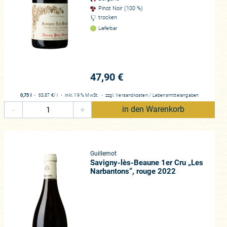
Pinot Noir (100 %)
trocken
Lieferbar
47,90 €
0,75 l
・
63,87 €
/ l
・
inkl. 19 % MwSt.
・
zzgl.
Versandkosten
/
Lebensmittelangaben
-
+
in den Warenkorb
Guillemot
Savigny-lès-Beaune 1er Cru „Les
Narbantons“, rouge 2022