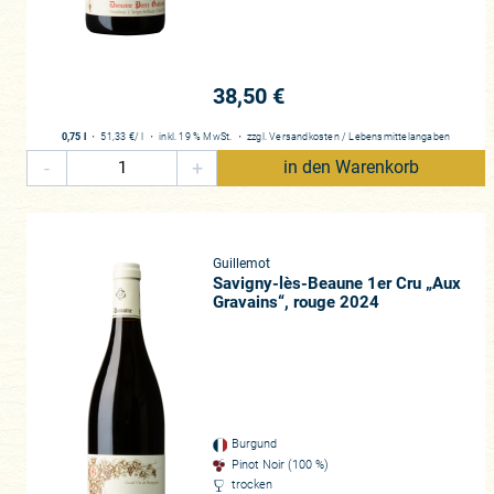
Die Domaine Pierre Guillemot besi
eigentliche Sensation, bilden all
Hauses, der „Les Serpentières“, d
Besonderheit, die man bei Guillem
38,50 €
selbst in den Grand Crus noch vor
den mittlerweile recht kultigen (v
0,75 l
・
51,33 €
/ l
・
inkl. 19 % MwSt.
・
zzgl.
Versandkosten
/
Lebensmittelangaben
Sie probieren müssen, aromatisch
-
+
in den Warenkorb
verblüfft hat! Savigny-lès-Beaune
ihr robustes Rückgrat und die flei
diese Stärken wissen Philippe und
Stadium allen Weinen enormen Ch
Guillemot
Finesse und Balance sind. Sie str
Savigny-lès-Beaune 1er Cru „Aux
Gravains“, rouge 2024
viele Weinliebhaber zu einer der 
dass sich ihre Weine so hervorrag
Weine pflegen und so auch wirklich
Weinbergen und gleichzeitig moder
Zukunft entgegenblicken, die wir 
Burgund
Liebe Kunden, das „Minenfeld“ Bur
Pinot Noir (100 %)
Besuchen in die geliebte Region 
trocken