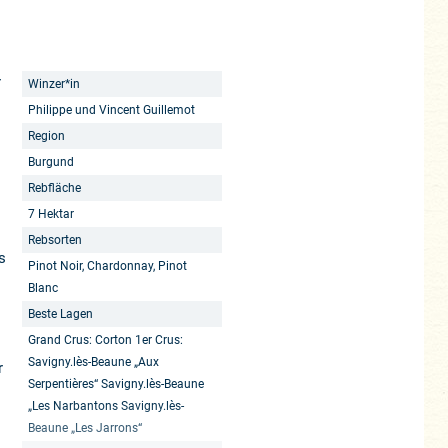
r
Winzer*in
Philippe und Vincent Guillemot
Region
Burgund
Rebfläche
7 Hektar
Rebsorten
s
Pinot Noir, Chardonnay, Pinot
Blanc
Beste Lagen
Grand Crus: Corton 1er Crus:
Savigny.lès-Beaune „Aux
r
Serpentières“ Savigny.lès-Beaune
„Les Narbantons Savigny.lès-
Beaune „Les Jarrons“