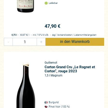
st der Winzer. Wir haben noch nie einen Grand Cru getrunken, der un
Lieferbar
idenschaftslosen Winzer vinifiziert wurde, oder aus Jahrhundertjah
as gehabt. Der Winzer und sein Talent, seine Feingeistigkeit und A
uten Burgunders. Die Exzellenz der Lagen ist ein Instrument jener Wi
ng führen können. Oder aber eben beschneiden. Es ist noch niemand 
47,90 €
ent und Philippe Guillemot aber sind solche begnadeten Künstler, die al
uthentischen Terroir-Weinen aus Savigny-lès-Beaune überzeugen sie 
0,75 l
・
63,87 €
/ l
・
inkl. 19 % MwSt.
・
zzgl.
Versandkosten
/
Lebensmittelangaben
 zu Preisen, die – im Kontext Burgund – unmöglich günstig scheinen. E
-
+
in den Warenkorb
 wie es hier der Fall ist, Weine von derartiger Exzellenz und solch gr
 Magnum-Format erworben, wohlwissend, dass diese nach vielen Jah
ünschen wir Ihnen viel Vergnügen mit diesen exzellenten Botschafte
Guillemot
Corton Grand Cru „Le Rognet et
Corton“, rouge 2023
1,5 l Magnum
Burgund
Pinot Noir (100 %)