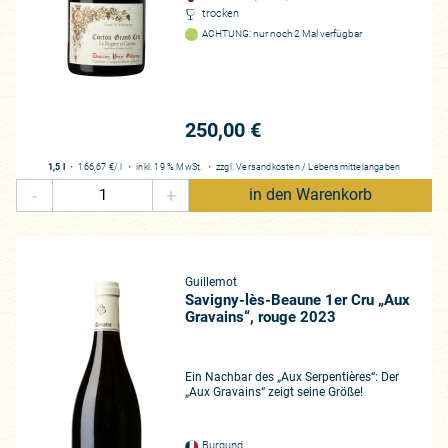
trocken
ACHTUNG: nur noch 2 Mal verfügbar
250,00 €
1,5 l
・
166,67 €
/ l
・
inkl. 19 % MwSt.
・
zzgl.
Versandkosten
/
Lebensmittelangaben
-
+
in den Warenkorb
Guillemot
Savigny-lès-Beaune 1er Cru „Aux
Gravains“, rouge 2023
Ein Nachbar des „Aux Serpentières“: Der
„Aux Gravains“ zeigt seine Größe!
Burgund