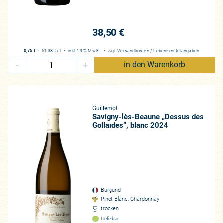
eigt sich extrem gut!
rtet, denn bereits im Vorjahr waren wir regelrecht beeindruckt von d
38,50 €
eine hervorbrachte und auch deutschlandweit Spätburgunder 2.0 einl
e Stärke des Jahrgangs liegt: Er wirkt und schmeckt etwas frischer, h
0,75 l
・
51,33 €
/ l
・
inkl. 19 % MwSt.
・
zzgl.
Versandkosten
/
Lebensmittelangaben
er und eben auch mit dem zweiten und dritten Schluck. Neal Martin 
-
+
in den Warenkorb
Pinot Noir der Guillemots beim legendären Burgfest serviert wurde. Se
öchte.“ Sehr erfreulich auch die Kommentare von Marcus „Sam“ Hofs
lindverkostungen zum Thema Pinot Noir gleich dreimal Guillemot im Gl
Cru der Guillemots spricht Bände: „Mords-Burgunder, der macht einf
Guillemot
kostet. Da wird die Luft schon dünn im Burgund. In der Qualität. Und
Savigny-lès-Beaune „Dessus des
 exemplarisch was die Weine der Gebrüder Guillemot auszeichnet.
Gollardes“, blanc 2024
bsche Gemeinde Savigny-les-Beaune. Sie steht – glücklicherweise noc
arn von der Côte de Nuits, wohl auch, weil die überwiegend roten We
men werden wie die der legendären Weißweingemeinden Meursault, 
t dem sowohl für Weißweine als auch Rotweine exzellenten Grand Cru
Burgund
ückenden Waldstück majestätisch über den Gemeinden Ladoix-Serri
Pinot Blanc, Chardonnay
trocken
Lieferbar