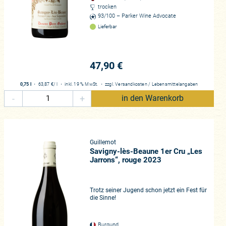
trocken
93/100 – Parker Wine Advocate
Lieferbar
47,90 €
0,75 l
・
63,87 €
/ l
・
inkl. 19 % MwSt.
・
zzgl.
Versandkosten
/
Lebensmittelangaben
-
+
in den Warenkorb
Guillemot
Savigny-lès-Beaune 1er Cru „Les
Jarrons“, rouge 2023
Trotz seiner Jugend schon jetzt ein Fest für
die Sinne!
Burgund