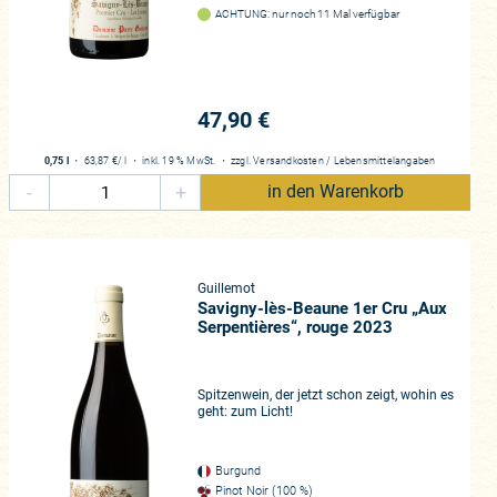
s nachhaltig in Erinnerung
ACHTUNG: nur noch 11 Mal verfügbar
rgängen aus unbekanntester
ufmerksamkeit entscheiden
nzer, die deren Möglichkeiten
ein Violinvirtuose geworden, nur
47,90 €
lerdings viel lieber eines sind:
durch exzellentes Handwerk und
0,75 l
・
63,87 €
/ l
・
inkl. 19 % MwSt.
・
zzgl.
Versandkosten
/
Lebensmittelangaben
s ist ein Glücksfall, bei
-
+
in den Warenkorb
oßem Reifepotenzial zu finden.
ren für große Überraschung
rn Burgunds!
Guillemot
Savigny-lès-Beaune 1er Cru „Aux
Serpentières“, rouge 2023
Spitzenwein, der jetzt schon zeigt, wohin es
geht: zum Licht!
Burgund
Pinot Noir (100 %)