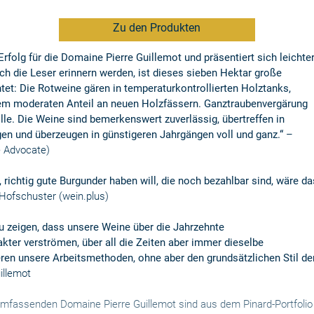
Zu den Produkten
Erfolg für die Domaine Pierre Guillemot und präsentiert sich leichte
ch die Leser erinnern werden, ist dieses sieben Hektar große
tet: Die Rotweine gären in temperaturkontrollierten Holztanks,
inem moderaten Anteil an neuen Holzfässern. Ganztraubenvergärung
lle. Die Weine sind bemerkenswert zuverlässig, übertreffen in
en und überzeugen in günstigeren Jahrgängen voll und ganz.“
–
e Advocate)
richtig gute Burgunder haben will, die noch bezahlbar sind, wäre da
ofschuster (wein.plus)
zu zeigen, dass unsere Weine über die Jahrzehnte
kter verströmen, über all die Zeiten aber immer dieselbe
eren unsere Arbeitsmethoden, ohne aber den grundsätzlichen Stil de
illemot
umfassenden Domaine Pierre Guillemot sind aus dem Pinard-Portfolio