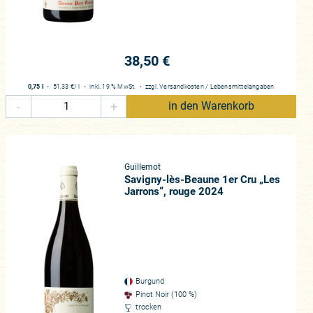
tück der Domaine, und für uns die
 voran das Flaggschiff des
Es gibt noch eine weitere
 Burgund übrigens ursprünglich
38,50 €
m Besitz der Familie und geht in
us Gollardes“ ein. Ein Wein, den
0,75 l
・
51,33 €
/ l
・
inkl. 19 % MwSt.
・
zzgl.
Versandkosten
/
Lebensmittelangaben
fepotenzial uns tatsächlich
-
+
in den Warenkorb
enheit der Weine war schon immer
Frucht und feiner Würze. Genau
etrieben, bereits in jugendlichem
er Prägung, deren Kennzeichen
Guillemot
-Gedankens, der diese Region für
Savigny-lès-Beaune 1er Cru „Les
Jarrons“, rouge 2024
dem Familienbesitz, dem Wissen,
art „kompletten“ Bestand alter
diger, traditioneller Arbeit in den
lemot einer verheißungsvollen
Burgund
isheit, die wir aus all unseren
Pinot Noir (100 %)
ang und jeder
trocken