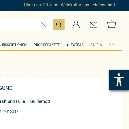
Über uns:
30 Jahre Weinkultur aus Leidenschaft
Login
Kontakt
Zum 
SUBSKRIPTIONEN
PROBIERPAKETE
EXTRAS
SALE %
B2B
RGUND
aft und Fülle – Guillemot!
 (Vinous)