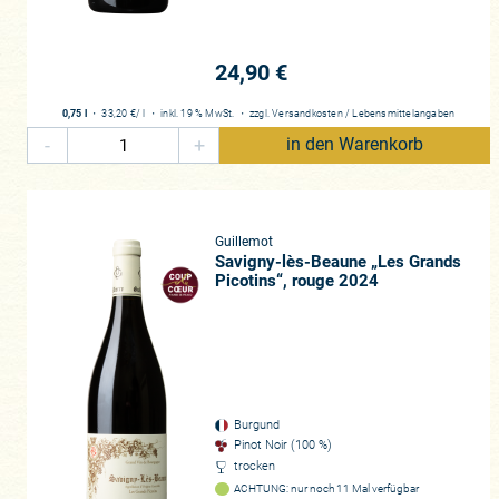
Der Jahrgang 2023 im Burgund – z
Wir hätten es wirklich nicht erwa
24,90 €
der wohl nach 2015 die größten W
2022ern wird schnell klar worin di
0,75 l
・
33,20 €
/ l
・
inkl. 19 % MwSt.
・
zzgl.
Versandkosten
/
Lebensmittelangaben
Das macht ihn einfach zugänglich
-
+
in den Warenkorb
ihm ein beeindruckender gereifter 
von Burgunder, die man trinken m
hatte bei einer seiner jüngsten B
Serpentières, unserem Lieblings-
Guillemot
dass das auch noch unter 50 Euro 
Savigny-lès-Beaune „Les Grands
beiden Kommentare zeigen für uns
Picotins“, rouge 2024
Zum Terroir Savigny-lès-Beaune
Nördlich von Beaune liegt die hü
international heißbegehrten Nachb
Beaune nicht so stark wahrgenom
Montrachet. Dabei trumpft sie mi
Burgund
U-Form mit einem das Haupt schm
Pinot Noir (100 %)
Vergelesses thront.
trocken
ACHTUNG: nur noch 11 Mal verfügbar