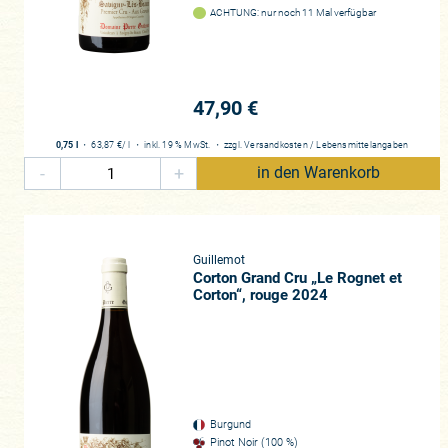
Vinifikationsmethode steht zunäch
ACHTUNG: nur noch 11 Mal verfügbar
geblieben wäre, aber von einem le
„Jottwede“-Lage Traumweine im Gl
zunächst über die Qualität eines g
aufblühen lassen und zur Vollendu
47,90 €
weil er eine Stradivari besaß. Vinc
echte Winzer! Mit ihren höchst a
0,75 l
・
63,87 €
/ l
・
inkl. 19 % MwSt.
・
zzgl.
Versandkosten
/
Lebensmittelangaben
Respekt vor der Tradition. Und das
-
+
in den Warenkorb
vergleichsweise niedrigen Preisen,
Daher haben wir einige Weine im
sorgen werden! In diesem Sinne w
Guillemot
Corton Grand Cru „Le Rognet et
Corton“, rouge 2024
Burgund
Pinot Noir (100 %)