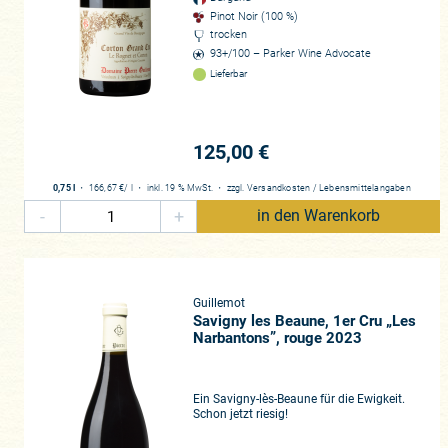
Pinot Noir (100 %)
trocken
93+/100 – Parker Wine Advocate
Lieferbar
125,00 €
0,75 l
・
166,67 €
/ l
・
inkl. 19 % MwSt.
・
zzgl.
Versandkosten
/
Lebensmittelangaben
-
+
in den Warenkorb
Guillemot
Savigny les Beaune, 1er Cru „Les
Narbantons”, rouge 2023
Ein Savigny-lès-Beaune für die Ewigkeit.
Schon jetzt riesig!