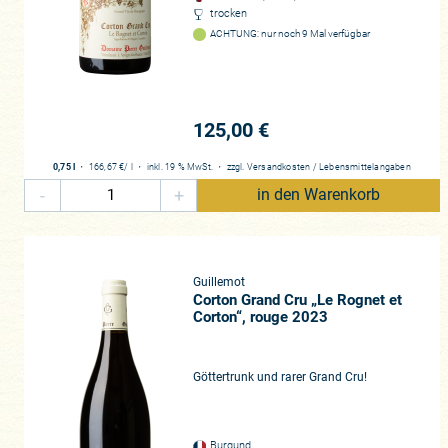
trocken
ACHTUNG: nur noch 9 Mal verfügbar
125,00 €
0,75 l
・
166,67 €
/ l
・
inkl. 19 % MwSt.
・
zzgl.
Versandkosten
/
Lebensmittelangaben
-
+
in den Warenkorb
Guillemot
Corton Grand Cru „Le Rognet et
Corton“, rouge 2023
Göttertrunk und rarer Grand Cru!
Burgund