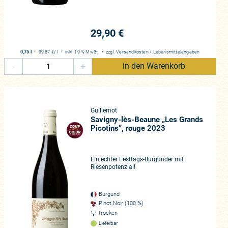
en Rotweinen des Jahrgangs 2022,
29,90 €
äutete. Doch im Vergleich zu den
at eine bessere Säurestruktur.
0,75 l
・
39,87 €
/ l
・
inkl. 19 % MwSt.
・
zzgl.
Versandkosten
/
Lebensmittelangaben
hat die Weine verkostet, nachdem
-
+
in den Warenkorb
in Fazit: Das seien „genau die Art
chuster von wein.plus. Denn der
as. Sein Verdikt zum 2023er
ach Laune, wenn man eben weiß,
Guillemot
 nicht nur im Burgund.“ Diese
Savigny-lès-Beaune „Les Grands
Picotins“, rouge 2023
h – etwas im Schatten ihrer
Ein echter Festtags-Burgunder mit
Riesenpotenzial!
ine dieser Region von der Côte de
Chassagne- und Puligny-
 Corton-Charlemagne auf, der in
Burgund
gny, Aloxe-Corton und Pernand-
Pinot Noir (100 %)
trocken
Lieferbar