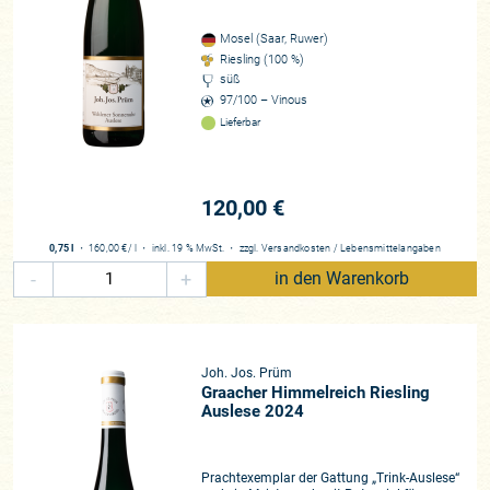
Mosel (Saar, Ruwer)
Riesling (100 %)
süß
97/100 – Vinous
Lieferbar
120,00 €
0,75 l
・
160,00 €
/ l
・
inkl. 19 % MwSt.
・
zzgl.
Versandkosten
/
Lebensmittelangaben
-
+
in den Warenkorb
Joh. Jos. Prüm
Graacher Himmelreich Riesling
Auslese 2024
Prachtexemplar der Gattung „Trink-Auslese“