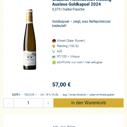
Auslese Goldkapsel 2024
0,375 l halbe Flasche
Goldkapsel – zeigt, was Reifepotenzial
bedeutet!
Mosel (Saar, Ruwer)
Riesling (100 %)
süß
97/100 – Vinous
ACHTUNG: nur noch 1 Mal verfügbar
57,00 €
0,375 l
・
152,00 €
/ l
・
inkl. 19 % MwSt.
・
zzgl.
Versandkosten
/
Lebensmittelangaben
-
+
in den Warenkorb