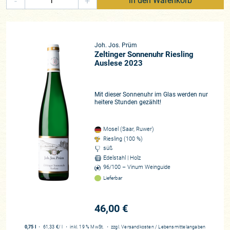
-
+
in den Warenkorb
Joh. Jos. Prüm
Zeltinger Sonnenuhr Riesling
Auslese 2023
Mit dieser Sonnenuhr im Glas werden nur
heitere Stunden gezählt!
Mosel (Saar, Ruwer)
Riesling (100 %)
süß
Edelstahl | Holz
96/100 – Vinum Weinguide
Lieferbar
46,00 €
0,75 l
・
61,33 €
/ l
・
inkl. 19 % MwSt.
・
zzgl.
Versandkosten
/
Lebensmittelangaben