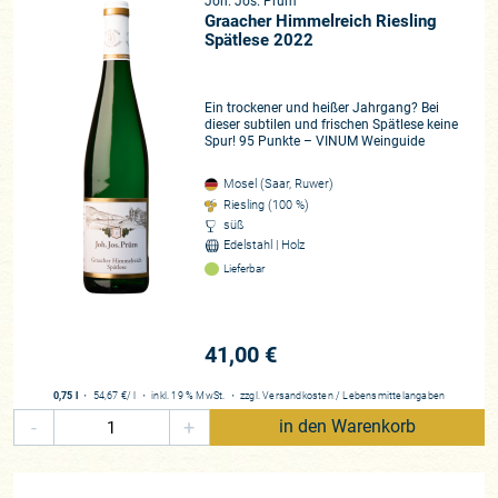
Joh. Jos. Prüm
Graacher Himmelreich Riesling
Spätlese 2022
Ein trockener und heißer Jahrgang? Bei
dieser subtilen und frischen Spätlese keine
Spur! 95 Punkte – VINUM Weinguide
Mosel (Saar, Ruwer)
Riesling (100 %)
süß
Edelstahl | Holz
Lieferbar
41,00 €
0,75 l
・
54,67 €
/ l
・
inkl. 19 % MwSt.
・
zzgl.
Versandkosten
/
Lebensmittelangaben
-
+
in den Warenkorb