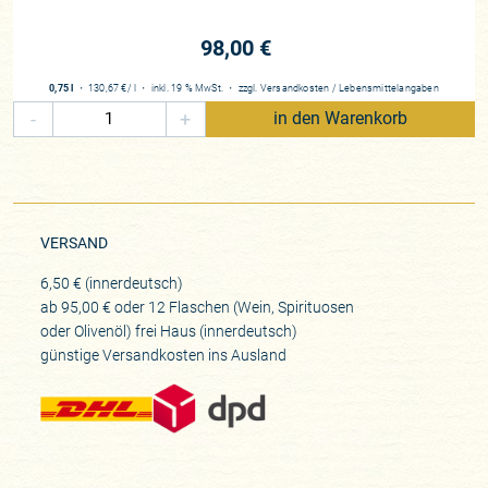
98,00 €
0,75 l
・
130,67 €
/ l
・
inkl. 19 % MwSt.
・
zzgl.
Versandkosten
/
Lebensmittelangaben
-
+
in den Warenkorb
VERSAND
6,50 € (innerdeutsch)
ab 95,00 € oder 12 Flaschen (Wein, Spirituosen
oder Olivenöl) frei Haus (innerdeutsch)
günstige Versandkosten ins Ausland