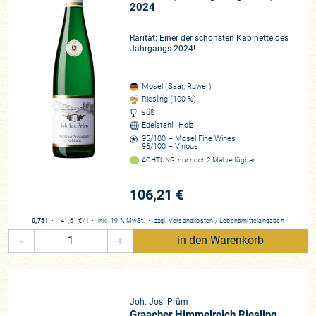
2024
Rarität: Einer der schönsten Kabinette des
Jahrgangs 2024!
Mosel (Saar, Ruwer)
Riesling (100 %)
süß
Edelstahl | Holz
95/100 – Mosel Fine Wines
96/100 – Vinous
ACHTUNG: nur noch 2 Mal verfügbar
106,21 €
0,75 l
・
141,61 €
/ l
・
inkl. 19 % MwSt.
・
zzgl.
Versandkosten
/
Lebensmittelangaben
-
+
in den Warenkorb
Joh. Jos. Prüm
Graacher Himmelreich Riesling