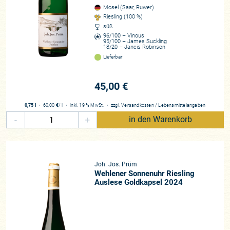
100% Riesling
Mosel (Saar, Ruwer)
Riesling (100 %)
Mitgliedschaft/Verbände
süß
VDP
96/100 – Vinous
95/100 – James Suckling
Beste Lagen
18/20 – Jancis Robinson
Wehlener Sonnenuhr, Graacher Himmelreich, Bernkasteler Badstube,
Lieferbar
Zeltinger Sonnenuhr
Zusammenarbeit
45,00 €
seit 2004
0,75 l
・
60,00 €
/ l
・
inkl. 19 % MwSt.
・
zzgl.
Versandkosten
/
Lebensmittelangaben
Historie
-
+
in den Warenkorb
Gegründet 1911
Joh. Jos. Prüm
Wehlener Sonnenuhr Riesling
Auslese Goldkapsel 2024