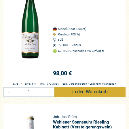
Mosel (Saar, Ruwer)
Riesling (100 %)
süß
97/100 – Vinous
ACHTUNG: nur noch 5 Mal verfügbar
98,00 €
0,75 l
・
130,67 €
/ l
・
inkl. 19 % MwSt.
・
zzgl.
Versandkosten
/
Lebensmittelangaben
-
+
in den Warenkorb
Joh. Jos. Prüm
Wehlener Sonnenuhr Riesling
Kabinett (Versteigerungswein)