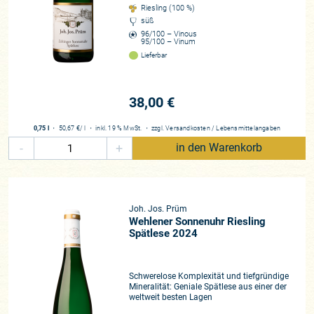
Riesling (100 %)
die im Alkohol leichtfüßigen Weine wieder eine Renaissance.
süß
Weine, die für kühles Klima stehen. Weine, die so nur an der
96/100 – Vinous
Mosel haben entstehen können: weingewordenes Zeugnis
95/100 – Vinum
ihrer Herkunft.
Lieferbar
Wie immer gilt hier: Für uns gibt es kaum ein Weingut, bei
38,00 €
dem der Jahrgang an so sekundärer Stelle steht. Wer einen
Prüm-Riesling im Glas hat, trinkt einen wunderbaren Wein.
0,75 l
・
50,67 €
/ l
・
inkl. 19 % MwSt.
・
zzgl.
Versandkosten
/
Lebensmittelangaben
Wir wünschen Ihnen, werte Kunden, viel Freude mit den
-
+
in den Warenkorb
sagenhaft straffen und balancierten 2023ern von der wohl
bekanntesten Adresse an der Mosel, der Uferallee 19.
Winzer*in
Joh. Jos. Prüm
Dr. Katharina Prüm
Wehlener Sonnenuhr Riesling
Region
Spätlese 2024
Mosel
Rebfläche
Schwerelose Komplexität und tiefgründige
22 Hektar
Mineralität: Geniale Spätlese aus einer der
weltweit besten Lagen
Rebsorten