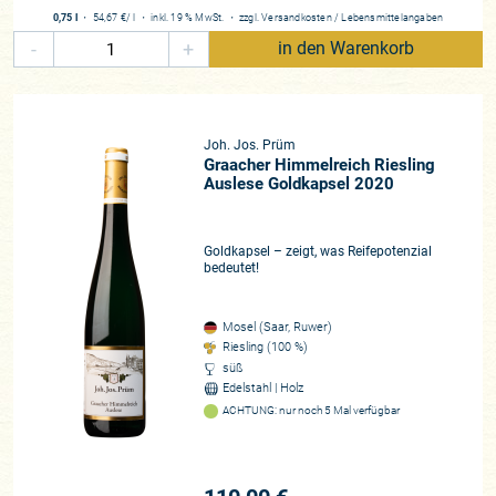
0,75 l
・
54,67 €
/ l
・
inkl. 19 % MwSt.
・
zzgl.
Versandkosten
/
Lebensmittelangaben
-
+
in den Warenkorb
Joh. Jos. Prüm
Graacher Himmelreich Riesling
Auslese Goldkapsel 2020
Goldkapsel – zeigt, was Reifepotenzial
bedeutet!
Mosel (Saar, Ruwer)
Riesling (100 %)
süß
Edelstahl | Holz
ACHTUNG: nur noch 5 Mal verfügbar