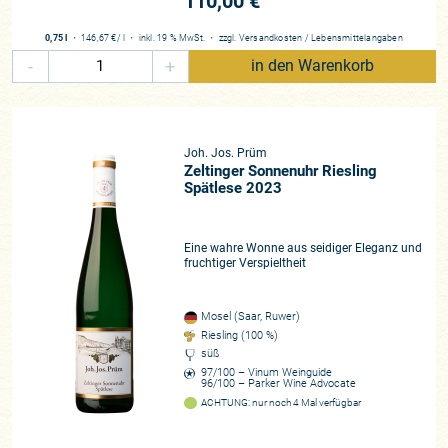
110,00 €
0,75 l
・
146,67 €
/ l
・
inkl. 19 % MwSt.
・
zzgl.
Versandkosten
/
Lebensmittelangaben
-
+
in den Warenkorb
Joh. Jos. Prüm
Zeltinger Sonnenuhr Riesling
Spätlese 2023
Eine wahre Wonne aus seidiger Eleganz und
fruchtiger Verspieltheit
Mosel (Saar, Ruwer)
Riesling (100 %)
süß
97/100 – Vinum Weinguide
96/100 – Parker Wine Advocate
ACHTUNG: nur noch 4 Mal verfügbar