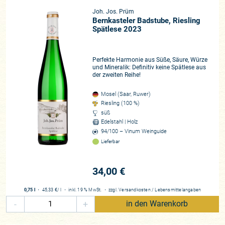
Joh. Jos. Prüm
Bernkasteler Badstube, Riesling
Spätlese 2023
Perfekte Harmonie aus Süße, Säure, Würze
und Mineralik: Definitiv keine Spätlese aus
der zweiten Reihe!
Mosel (Saar, Ruwer)
Riesling (100 %)
süß
Edelstahl | Holz
94/100 – Vinum Weinguide
Lieferbar
34,00 €
0,75 l
・
45,33 €
/ l
・
inkl. 19 % MwSt.
・
zzgl.
Versandkosten
/
Lebensmittelangaben
-
+
in den Warenkorb