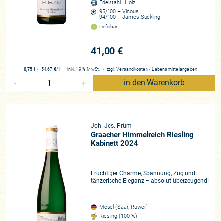
Edelstahl | Holz
Jahrgang zulässt. Ziert eine Goldkapsel den Wein, so kann
95/100 – Vinous
man davon ausgehen, dass rosinierte, von Botrytis veredelte
94/100 – James Suckling
Trauben, im Wein verarbeitet sind.
Lieferbar
Was manche Weinfreunde an diesen Rieslingen in deren
41,00 €
Jugend vielleicht als eigenwillig empfinden, ist eine von der
Gärung mit wilden Hefen herrührende Note, die im Übrigen
0,75 l
・
54,67 €
/ l
・
inkl. 19 % MwSt.
・
zzgl.
Versandkosten
/
Lebensmittelangaben
viele spontan vergorene Weine in ihrer Jugend aufweisen, die
-
+
in den Warenkorb
sie aber, wenn sie auf die Flasche kommen, zumeist schon
verloren haben. Weil beim sanften Ausbaustil der Prüms
allerdings die Entwicklung der „Babyweine“ zugunsten ihrer
Lagerfähigkeit abgebremst wird, bleiben diese Töne hier
Joh. Jos. Prüm
wesentlich länger präsent, benötigen auch nach der
Graacher Himmelreich Riesling
Kabinett 2024
Abfüllung oft viele Monate, bisweilen ein bis zwei Jahre
Lagerung, bis sie ganz verschwinden. Das heißt, dass die
Weine in dieser frühen Entwicklungsphase im Glas einfach
Fruchtiger Charme, Spannung, Zug und
ungeheuer viel Luft brauchen, um sich zu entfalten. Dieser
tänzerische Eleganz – absolut überzeugend!
ureigene Stil führt aber in der Konsequenz zu gigantisch
langlebigen Weinen. Bisweilen schmecken noch 20 Jahre
Mosel (Saar, Ruwer)
junge Kabinette oder Spätlesen wie ein sprudelnder,
Riesling (100 %)