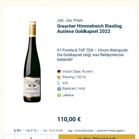
Joh. Jos. Prüm
Graacher Himmelreich Riesling
Auslese Goldkapsel 2022
97 Punkte & TOP TEN – Vinum Weinguide .
Die Goldkapsel zeigt, was Reifepotenzial
bedeutet!
Mosel (Saar, Ruwer)
Riesling (100 %)
süß
Edelstahl | Holz
Lieferbar
110,00 €
0,75 l
・
146,67 €
/ l
・
inkl. 19 % MwSt.
・
zzgl.
Versandkosten
/
Lebensmittelangaben