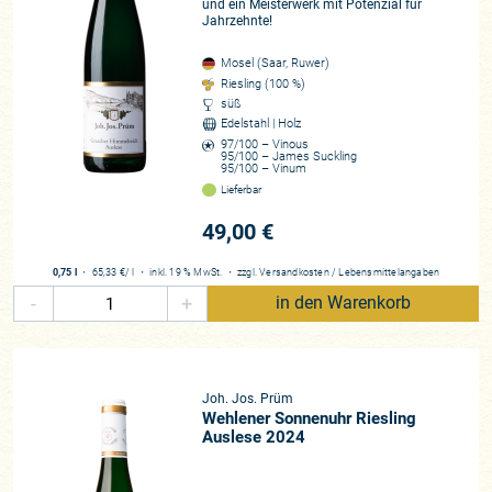
und ein Meisterwerk mit Potenzial für
Jahrzehnte!
Mosel (Saar, Ruwer)
Riesling (100 %)
süß
Edelstahl | Holz
97/100 – Vinous
95/100 – James Suckling
95/100 – Vinum
Lieferbar
49,00 €
0,75 l
・
65,33 €
/ l
・
inkl. 19 % MwSt.
・
zzgl.
Versandkosten
/
Lebensmittelangaben
-
+
in den Warenkorb
Joh. Jos. Prüm
Wehlener Sonnenuhr Riesling
Auslese 2024