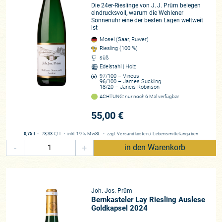
Die 24er-Rieslinge von J. J. Prüm belegen
eindrucksvoll, warum die Wehlener
Sonnenuhr eine der besten Lagen weltweit
ist
Mosel (Saar, Ruwer)
Riesling (100 %)
süß
Edelstahl | Holz
97/100 – Vinous
96/100 – James Suckling
18/20 – Jancis Robinson
ACHTUNG: nur noch 6 Mal verfügbar
55,00 €
0,75 l
・
73,33 €
/ l
・
inkl. 19 % MwSt.
・
zzgl.
Versandkosten
/
Lebensmittelangaben
-
+
in den Warenkorb
Joh. Jos. Prüm
Bernkasteler Lay Riesling Auslese
Goldkapsel 2024