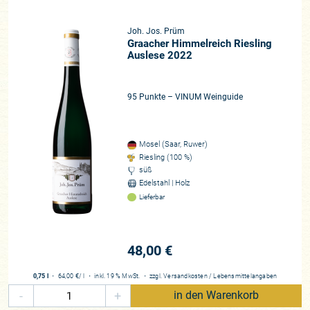
Joh. Jos. Prüm
Graacher Himmelreich Riesling
Auslese 2022
95 Punkte – VINUM Weinguide
Mosel (Saar, Ruwer)
Riesling (100 %)
süß
Edelstahl | Holz
Lieferbar
48,00 €
0,75 l
・
64,00 €
/ l
・
inkl. 19 % MwSt.
・
zzgl.
Versandkosten
/
Lebensmittelangaben
-
+
in den Warenkorb