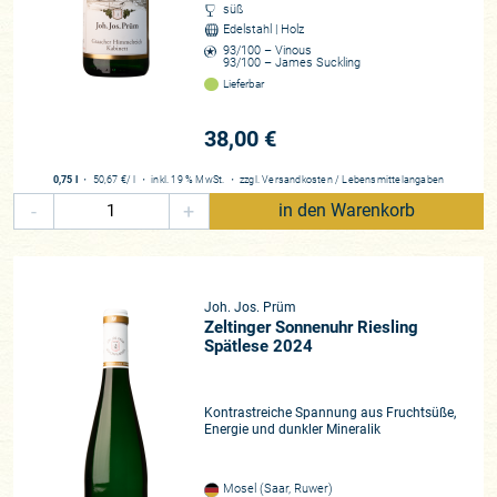
kristallklarer Gebirgsbach und besitzen darüber hinaus das
süß
Potenzial für weitere Dekaden.
Edelstahl | Holz
93/100 – Vinous
93/100 – James Suckling
Diese Rieslinge zeichnen sich durch eine schier unglaubliche
Lieferbar
Eleganz, nicht zwingend eine überbordende Komplexität aus.
Eine vordergründig konzentrierte Aromenvielfalt in den
38,00 €
Weinen, aus der man auf einen (wie auch immer gearteten)
komplexen Wein schließen könnte, ist hier nicht vorhanden.
0,75 l
・
50,67 €
/ l
・
inkl. 19 % MwSt.
・
zzgl.
Versandkosten
/
Lebensmittelangaben
Die Rieslinge leben vielmehr von ihrer wunderschönen
-
+
in den Warenkorb
Balance und Frische, die sie auch nach Jahrzehnten der
Reife beibehalten sowie ihrem ungeheuren Trinkfluss. Selbst
die Auslesen wirken sehr klar und auch in wärmeren Jahren
nicht überreif oder üppig. Die Kabinette gehören zu den
Joh. Jos. Prüm
„kabinettigsten“, wenn man denn überhaupt von einem
Zeltinger Sonnenuhr Riesling
typischen Kabinett-Stil sprechen kann, und auch die
Spätlese 2024
Spätlesen besitzen eher einen feinen, herben Charakter bei
intensiverem Aroma, statt lediglich etwas dicker als ein
Kontrastreiche Spannung aus Fruchtsüße,
Kabinett daherzukommen. All diese Facetten prägen den
Energie und dunkler Mineralik
Hausstil seit Jahrzehnten und sind Zeugnis großer
Winzerkunst. Joh. Jos Prüm ist ein Weinhaus, bei dem die
Tradition gesiegt hat. Gerade in den letzten Jahren erleben
Mosel (Saar, Ruwer)