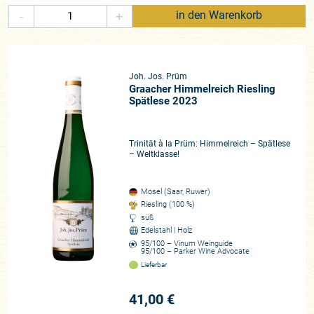
-
+
in den Warenkorb
Joh. Jos. Prüm
Graacher Himmelreich Riesling
Spätlese 2023
Trinität à la Prüm: Himmelreich – Spätlese
– Weltklasse!
Mosel (Saar, Ruwer)
Riesling (100 %)
süß
Edelstahl | Holz
95/100 – Vinum Weinguide
95/100 – Parker Wine Advocate
Lieferbar
41,00 €