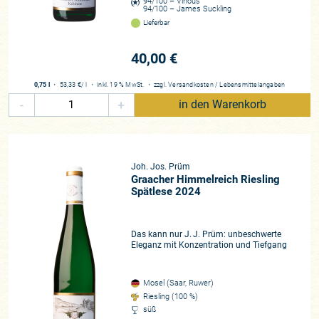
94/100 – Vinous
94/100 – James Suckling
1969 übernahmen die beiden jungen Söhne Dr. Manfred und
Lieferbar
Wolfgang Prüm das Weingut, nachdem ihr Vater verstarb.
Der promovierte Jurist Manfred Prüm feiert 2025 seinen 90.
40,00 €
Geburtstag und ist mit Tochter Katharina auch heute noch
das Gesicht des Weinguts. Er hat das Weingut in den letzten
0,75 l
・
53,33 €
/ l
・
inkl. 19 % MwSt.
・
zzgl.
Versandkosten
/
Lebensmittelangaben
über 40 Jahren maßgebend geprägt. Unter seiner Führung
-
+
in den Warenkorb
sind die Weine entstanden, die heute nicht nur Weltruf
besitzen, sondern auch weltweit exportiert werden.
Der unvergleichliche Weinstil
Joh. Jos. Prüm
Das Weingut ist unauflöslich mit der Lage Wehlener
Graacher Himmelreich Riesling
Sonnenuhr verbunden, nicht von ungefähr ziert die Sonnenuhr
Spätlese 2024
das Prüm’sche Etikett. Da verwundert es nicht, dass die
Weine aus dieser Lage – dem Anwesen direkt gegenüber –
weltweit höchste Reputation genießen. Neben der
Das kann nur J. J. Prüm: unbeschwerte
Eleganz mit Konzentration und Tiefgang
Sonnenuhr besitzt das heute 24 Hektar große Weingut noch
Lagen in Graach (Himmelreich), Zeltingen (Sonnenuhr) und
Bernkastel (Badstube und Lay). Produziert werden
Mosel (Saar, Ruwer)
ausschließlich Rieslinge in den klassischen Prädikatsstufen,
Riesling (100 %)
vom Kabinett bis zur Trockenbeerenauslese, sofern es der
süß