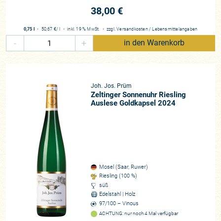
38,00 €
0,75 l
・
50,67 €
/ l
・
inkl. 19 % MwSt.
・
zzgl.
Versandkosten
/
Lebensmittelangaben
-
+
in den Warenkorb
Joh. Jos. Prüm
Zeltinger Sonnenuhr Riesling
Auslese Goldkapsel 2024
Mosel (Saar, Ruwer)
Riesling (100 %)
süß
Edelstahl | Holz
97/100 – Vinous
ACHTUNG: nur noch 4 Mal verfügbar