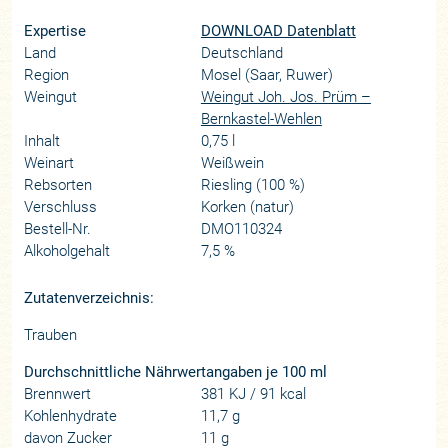
Expertise
DOWNLOAD Datenblatt
Land
Deutschland
Region
Mosel (Saar, Ruwer)
Weingut
Weingut Joh. Jos. Prüm –
Bernkastel-Wehlen
Inhalt
0,75 l
Weinart
Weißwein
Rebsorten
Riesling (100 %)
Verschluss
Korken (natur)
Bestell-Nr.
DMO110324
Alkoholgehalt
7,5 %
Zutatenverzeichnis:
Trauben
Durchschnittliche Nährwertangaben je 100 ml
Brennwert
381 KJ / 91 kcal
Kohlenhydrate
11,7 g
davon Zucker
11 g