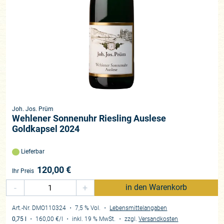
Joh. Jos. Prüm
Wehlener Sonnenuhr Riesling Auslese
Goldkapsel 2024
Lieferbar
120,00
€
Ihr Preis
-
+
in den Warenkorb
Art.-Nr. DMO110324
・ 7,5 % Vol.
・
Lebensmittelangaben
0,75 l
・
160,00 €
/l
・
inkl. 19 % MwSt.
・
zzgl.
Versandkosten