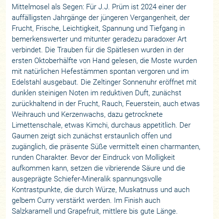
Mittelmosel als Segen: Für J.J. Prüm ist 2024 einer der
auffälligsten Jahrgänge der jüngeren Vergangenheit, der
Frucht, Frische, Leichtigkeit, Spannung und Tiefgang in
bemerkenswerter und mitunter geradezu paradoxer Art
verbindet. Die Trauben für die Spätlesen wurden in der
ersten Oktoberhälfte von Hand gelesen, die Moste wurden
mit natürlichen Hefestämmen spontan vergoren und im
Edelstahl ausgebaut. Die Zeltinger Sonnenuhr eröffnet mit
dunklen steinigen Noten im reduktiven Duft, zunächst
zurückhaltend in der Frucht, Rauch, Feuerstein, auch etwas
Weihrauch und Kerzenwachs, dazu getrocknete
Limettenschale, etwas Kimchi, durchaus appetitlich. Der
Gaumen zeigt sich zunächst erstaunlich offen und
zugänglich, die präsente Süße vermittelt einen charmanten,
runden Charakter. Bevor der Eindruck von Molligkeit
aufkommen kann, setzen die vibrierende Säure und die
ausgeprägte Schiefer-Mineralik spannungsvolle
Kontrastpunkte, die durch Würze, Muskatnuss und auch
gelbem Curry verstärkt werden. Im Finish auch
Salzkaramell und Grapefruit, mittlere bis gute Länge.