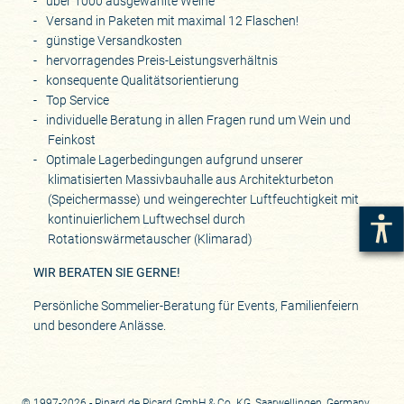
über 1000 ausgewählte Weine
Versand in Paketen mit maximal 12 Flaschen!
günstige Versandkosten
hervorragendes Preis-Leistungsverhältnis
konsequente Qualitätsorientierung
Top Service
individuelle Beratung in allen Fragen rund um Wein und
Feinkost
Optimale Lagerbedingungen aufgrund unserer
klimatisierten Massivbauhalle aus Architekturbeton
(Speichermasse) und weingerechter Luftfeuchtigkeit mit
kontinuierlichem Luftwechsel durch
Rotationswärmetauscher (Klimarad)
WIR BERATEN SIE GERNE!
Persönliche Sommelier-Beratung für Events, Familienfeiern
und besondere Anlässe.
© 1997-2026 - Pinard de Picard GmbH & Co. KG, Saarwellingen, Germany.