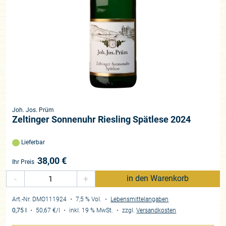
Joh. Jos. Prüm
Zeltinger Sonnenuhr Riesling Spätlese 2024
Lieferbar
38,00
€
Ihr Preis
-
+
in den Warenkorb
Art.-Nr. DMO111924
・ 7,5 % Vol.
・
Lebensmittelangaben
0,75 l
・
50,67 €
/l
・
inkl. 19 % MwSt.
・
zzgl.
Versandkosten