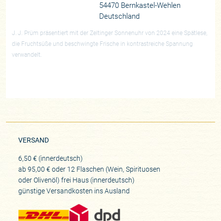
54470 Bernkastel-Wehlen
Deutschland
J. J. Prüm präsentiert mit der Zeltinger Sonnenuhr von 2024 eine Spätlese,
die Fruchtsüße und beschwingte Frische in kontrastreiche Spannung
verwandelt.
VERSAND
6,50 € (innerdeutsch)
ab 95,00 € oder 12 Flaschen (Wein, Spirituosen
oder Olivenöl) frei Haus (innerdeutsch)
günstige Versandkosten ins Ausland