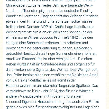
Mosel-Lagen, zu denen jedes Jahr abertausende Wein-
Nerds und Touristen pilgern, um das deutsche Riesling-
Wunder zu verstehen. Dagegen tritt das Zeltinger Pendant
etwas in den Hintergrund, unterschätzen sollte man es
freilich nicht: Der vom VDP als Große Lage klassifizierte
Weinberg grenzt direkt an die Wehlener Sonnenuhr, der
einheimische Winzer Jodocus Prüm ließ 1842 in beiden
Hängen eine Sonnenuhr errichten, um Arbeitern und
Bewohnern eine Zeitorientierung zu geben. Geologisch
betrachtet, besitzt die Zeltinger Sonnenuhr einen höheren
Anteil von Blauschiefer, ist aber weniger steil. Die alten
Reben wurzeln tief im Schiefergestein und sorgen so für
die unverkennbare Signatur des Weines. Das Weingut Joh.
Jos. Prüm besitzt hier einen verhältnismäßig kleinen Anteil
von 0,6 Hektar Rebfläche, es ist somit in der
Flaschenanzahl die am stärksten begrenzte Spätlese. Das
vergleichsweise kühle Jahr 2024, das für viele Winzer in
anderen Anbaugebieten mit Frösten und starken
Niederschlägen zur Herausforderung und auch zum Fiasko
geriet, erwies sich für bestimmte Weingüter und Lagen der