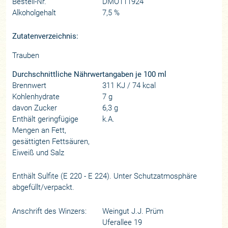
Bestell-Nr.
DMO111924
Alkoholgehalt
7,5 %
Zutatenverzeichnis:
Trauben
Durchschnittliche Nährwertangaben je 100 ml
Brennwert
311 KJ / 74 kcal
Kohlenhydrate
7 g
davon Zucker
6,3 g
Enthält geringfügige
k.A.
Mengen an Fett,
gesättigten Fettsäuren,
Eiweiß und Salz
Enthält Sulfite (E 220 - E 224). Unter Schutzatmosphäre
abgefüllt/verpackt.
Anschrift des Winzers:
Weingut J.J. Prüm
Uferallee 19