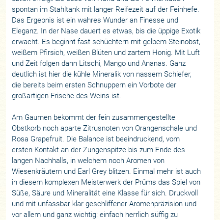
spontan im Stahltank mit langer Reifezeit auf der Feinhefe.
Das Ergebnis ist ein wahres Wunder an Finesse und
Eleganz. In der Nase dauert es etwas, bis die üppige Exotik
erwacht. Es beginnt fast schüchtern mit gelbem Steinobst,
weißem Pfirsich, weißen Blüten und zartem Honig. Mit Luft
und Zeit folgen dann Litschi, Mango und Ananas. Ganz
deutlich ist hier die kühle Mineralik von nassem Schiefer,
die bereits beim ersten Schnuppern ein Vorbote der
großartigen Frische des Weins ist.
Am Gaumen bekommt der fein zusammengestellte
Obstkorb noch aparte Zitrusnoten von Orangenschale und
Rosa Grapefruit. Die Balance ist beeindruckend, vom
ersten Kontakt an der Zungenspitze bis zum Ende des
langen Nachhalls, in welchem noch Aromen von
Wiesenkräutern und Earl Grey blitzen. Einmal mehr ist auch
in diesem komplexen Meisterwerk der Prüms das Spiel von
Süße, Säure und Mineralität eine Klasse für sich. Druckvoll
und mit unfassbar klar geschliffener Aromenpräzision und
vor allem und ganz wichtig: einfach herrlich süffig zu