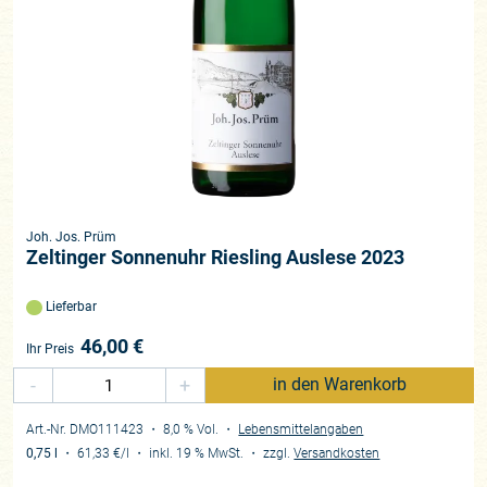
Joh. Jos. Prüm
Zeltinger Sonnenuhr Riesling Auslese 2023
Lieferbar
46,00
€
Ihr Preis
-
+
in den Warenkorb
Art.-Nr. DMO111423
・ 8,0 % Vol.
・
Lebensmittelangaben
0,75 l
・
61,33 €
/l
・
inkl. 19 % MwSt.
・
zzgl.
Versandkosten