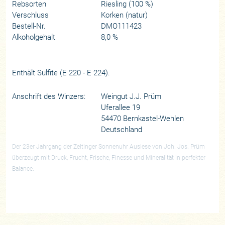
Rebsorten
Riesling (100 %)
Verschluss
Korken (natur)
Bestell-Nr.
DMO111423
Alkoholgehalt
8,0 %
Enthält Sulfite (E 220 - E 224).
Anschrift des Winzers:
Weingut J.J. Prüm
Uferallee 19
54470 Bernkastel-Wehlen
Deutschland
Der 23er Jahrgang der Zeltinger Sonnenuhr Auslese von Joh. Jos. Prüm
überzeugt mit Druck, Frucht, Frische, Finesse und Mineralität in perfekter
Balance.