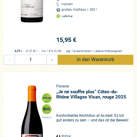
trocken
großes Holzfass > 300 l
Lieferbar
15,95 €
0,75 l
・
21,27 €
/ l
・
inkl. 19 % MwSt.
・
zzgl.
Versandkosten
/
Lebensmittelangaben
-
+
in den Warenkorb
Florane
„Je ne souffre plus“ Côtes-du-
Rhône Villages Visan, rouge 2025
Kontrolliertes Nichtstun at its best: Es tut
FR-BIO-01
gut anders zu sein – und das ist der Beweis!
Rhône