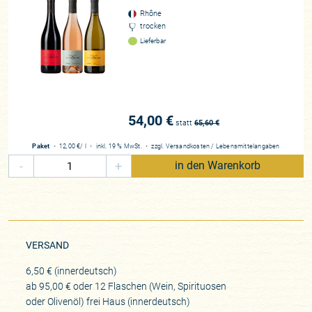
Rhône
trocken
Lieferbar
54,00 €
statt
65,60
€
Paket
・
12,00 €
/ l
・
inkl. 19 % MwSt.
・
zzgl.
Versandkosten
/
Lebensmittelangaben
-
+
in den Warenkorb
VERSAND
6,50 € (innerdeutsch)
ab 95,00 € oder 12 Flaschen (Wein, Spirituosen
oder Olivenöl) frei Haus (innerdeutsch)