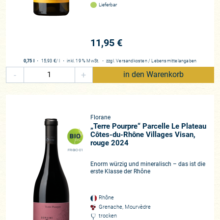
Lieferbar
11,95 €
0,75 l
・
15,93 €
/ l
・
inkl. 19 % MwSt.
・
zzgl.
Versandkosten
/
Lebensmittelangaben
-
+
in den Warenkorb
Florane
„Terre Pourpre“ Parcelle Le Plateau
Côtes-du-Rhône Villages Visan,
rouge 2024
FR-BIO-01
Enorm würzig und mineralisch – das ist die
erste Klasse der Rhône
Rhône
Grenache, Mourvèdre
trocken