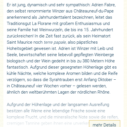
Er ist jung, dynamisch und sehr sympathisch: Adrien Fabre,
den selbst renommierte Winzer aus Châteauneuf-du-Pape
anerkennend als Jahrhunderttalent bezeichnen, leitet das
Traditionsgut La Florane mit großem Enthusiasmus und
seine Familie hat Weinwurzeln, die bis ins 15. Jahrhundert
zurückreichen! In die Zeit fast zurück, als sein Heimatort
Saint Maurice noch
terre papale
, also päpstliches
Hoheitsgebiet gewesen ist. Adrien ist Winzer mit Leib und
Seele, bewirtschaftet seine liebevoll gepflegten Weinberge
biologisch und der Wein gedeiht in bis zu 380 Metern Höhe
fantastisch. Aufgrund dieser gesegneten Höhenlage gibt es
kühle Nächte, welche komplexe Aromen bilden und die Reife
verzögern, so dass die Syrahtrauben erst Anfang Oktober –
in Châteauneuf vier Wochen vorher – gelesen werden,
ähnlich den weltberühmten Lagen der nördlichen Rhône.
Aufgrund der Höhenlage und der langsamen Ausreifung
besitzen alle Weine eine lebendige Frische sowie eine
komplexe Frucht, und die mineralische Note sowie die reifen,
cremigen Tannine geben ihnen eine unverkennbare
mehr Details