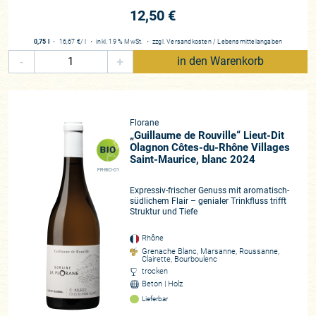
12,50 €
0,75 l
・
16,67 €
/ l
・
inkl. 19 % MwSt.
・
zzgl.
Versandkosten
/
Lebensmittelangaben
-
+
in den Warenkorb
Florane
„Guillaume de Rouville“ Lieut-Dit
Olagnon Côtes-du-Rhône Villages
Saint-Maurice, blanc 2024
FR-BIO-01
Expressiv-frischer Genuss mit aromatisch-
südlichem Flair – genialer Trinkfluss trifft
Struktur und Tiefe
Rhône
Grenache Blanc, Marsanne, Roussanne,
Clairette, Bourboulenc
trocken
Beton | Holz
Lieferbar