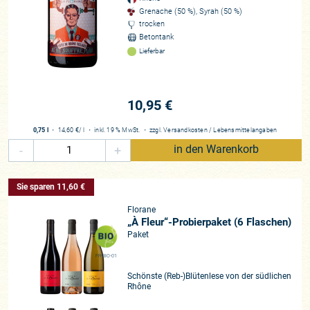
Grenache (50 %), Syrah (50 %)
trocken
Betontank
Lieferbar
10,95 €
0,75 l
・
14,60 €
/ l
・
inkl. 19 % MwSt.
・
zzgl.
Versandkosten
/
Lebensmittelangaben
-
+
in den Warenkorb
Sie sparen 11,60 €
Florane
„À Fleur“-Probierpaket (6 Flaschen)
Paket
FR-BIO-01
Schönste (Reb-)Blütenlese von der südlichen
Rhône