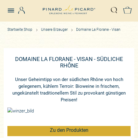
Login
Z
Suche öffn
Startseite Shop
Unsere Erzeuger
Domaine La Florane - Visan
DOMAINE LA FLORANE - VISAN - SÜDLICHE
RHÔNE
Unser Geheimtipp von der südlichen Rhône von hoch
gelegenem, kühlem Terroir: Bioweine in frischem,
ungekünstelt traditionellem Stil zu provokant günstigen
Preisen!
Zu den Produkten