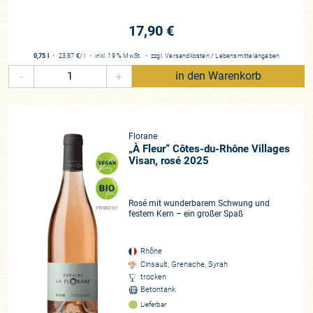
17,90 €
0,75 l
・
23,87 €
/ l
・
inkl. 19 % MwSt.
・
zzgl.
Versandkosten
/
Lebensmittelangaben
-
+
in den Warenkorb
Florane
„À Fleur“ Côtes-du-Rhône Villages
Visan, rosé 2025
Rosé mit wunderbarem Schwung und
FR-BIO-01
festem Kern – ein großer Spaß
Rhône
Cinsault, Grenache, Syrah
trocken
Betontank
Lieferbar