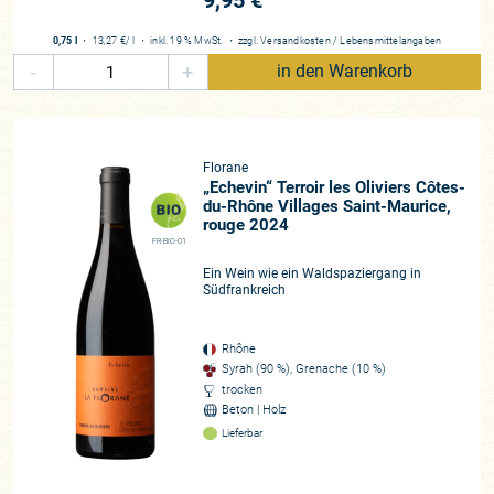
9,95 €
Adrien Fabre
0,75 l
・
13,27 €
/ l
・
inkl. 19 % MwSt.
・
zzgl.
Versandkosten
/
Lebensmittelangaben
Region
-
+
in den Warenkorb
Südliche Rhône
Rebfläche
38 Hektar
Florane
Rebsorten
„Echevin“ Terroir les Oliviers Côtes-
Rot: Grenache Noir, Syrah, Mourvèdres, Cinsault, Carignan Weiß:
du-Rhône Villages Saint-Maurice,
Viognier, Marsanne, Grenache Blanc, Roussanne, Clairette, Bourboulenc
rouge 2024
FR-BIO-01
Beste Lagen
Ein Wein wie ein Waldspaziergang in
Visan, Saint-Maurice
Südfrankreich
Zusammenarbeit
seit 2011
Rhône
Historie
Syrah (90 %), Grenache (10 %)
trocken
Drei Winzergenerationen, zwei Terroirs, aber derselbe Familiengeist
Beton | Holz
Lieferbar