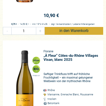
10,90 €
0,75 l
・
14,53 €
/ l
・
inkl. 19 % MwSt.
・
zzgl.
Versandkosten
/
Lebensmittelangaben
-
+
in den Warenkorb
Florane
„À Fleur“ Côtes-du-Rhône Villages
Visan, blanc 2025
Saftiger Trinkfluss trifft auf fröhliche
FR-BIO-01
Fruchtigkeit – ein maximal gelungener
Weißwein von der mythischen Rhône
Rhône
Marsanne, Grenache Blanc, Roussanne
trocken
Betontank