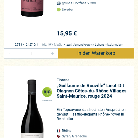
großes Holzfass > 300 l
Lieferbar
15,95 €
0,75 l
・
21,27 €
/ l
・
inkl. 19 % MwSt.
・
zzgl.
Versandkosten
/
Lebensmittelangaben
-
+
in den Warenkorb
Florane
„Guillaume de Rouville“ Lieut-Dit
Olagnon Côtes-du-Rhône Villages
Saint-Maurice, rouge 2024
FR-BIO-01
Ein Topcuvuée, das höchsten Ansprüchen
genügt – saftig-elegante Rhône-Power in
Reinkultur
Rhône
Syrah, Grenache