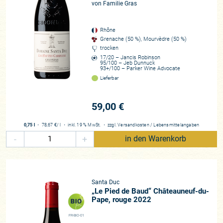
von Familie Gras
mein Praktikum auf der Domaine de la Romanée-Conti, die
die Prinzipien der Biodynamik anwendet. Im Burgund schaut
man auf eine lange Weinbautradition zurück, und im
Rhône
Grenache (50 %), Mourvèdre (50 %)
Weinberg wird nichts Überflüssiges gemacht. Und trotzdem
trocken
wenden dort viele Winzer biodynamische Prinzipien an. Seit
17/20 – Jancis Robinson
dieser Erfahrung habe ich mir immer gesagt, dass ich bei
95/100 – Jeb Dunnuck
93+/100 – Parker Wine Advocate
meiner Rückkehr auf unser Weingut die Biodynamie
Lieferbar
einführen würde. Wir haben uns schon immer mit dem
Terroir verbunden gefühlt und uns dafür eingesetzt, es zu
59,00 €
erhalten. Die Einführung der biodynamischen Landwirtschaft
ist nur ein weiterer, logischer Schritt, um das Ökosystem
0,75 l
・
78,67 €
/ l
・
inkl. 19 % MwSt.
・
zzgl.
Versandkosten
/
Lebensmittelangaben
unserer Böden noch weiter zu beleben, aber auch um das
-
+
in den Warenkorb
Immunsystem der Pflanzen zu stärken. Die Reben lernen,
selber mit Parasiten und Krankheiten fertig zu werden, statt
auf Chemie und Medikamente angewiesen zu sein. Das
Geheimnis großer Weine liegt im Boden und den Reben, die
Santa Duc
im Einklang mit ihrem Terroir stehen, sie produzieren
„Le Pied de Baud“ Châteauneuf-du-
ausgewogene Trauben und harmonischen Wein. Im Keller
Pape, rouge 2022
brauchen wir dann kaum noch einzugreifen.“
FR-BIO-01