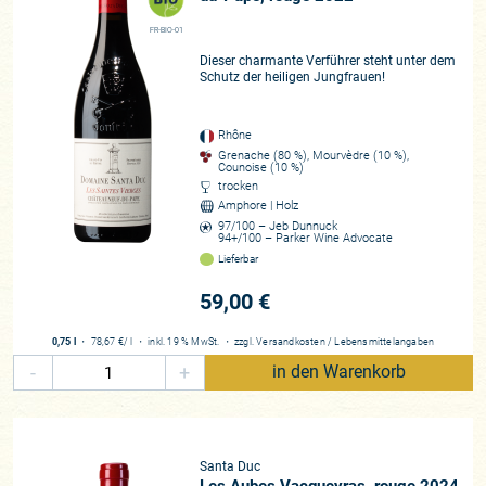
Zusammenarbeit
FR-BIO-01
seit 2000
Dieser charmante Verführer steht unter dem
Historie
Schutz der heiligen Jungfrauen!
Das Weingut ist seit sechs Generationen im Familienbesitz
Rhône
Grenache (80 %), Mourvèdre (10 %),
Counoise (10 %)
trocken
Amphore | Holz
97/100 – Jeb Dunnuck
94+/100 – Parker Wine Advocate
Lieferbar
59,00 €
0,75 l
・
78,67 €
/ l
・
inkl. 19 % MwSt.
・
zzgl.
Versandkosten
/
Lebensmittelangaben
-
+
in den Warenkorb
Santa Duc