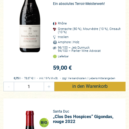
Neue Wege bei der Weinbereitung: Ausbau der Weine in
Ein absolutes Terroir-Meisterwerk!
großen Tonamphoren! Ziel: Mehr Feinheit, mehr Eleganz,
mehr Reinheit der Frucht!
Rhône
Und weitere Neuigkeiten, gute Neuigkeiten, gibt es zu
Grenache (80 %), Mourvèdre (10 %), Cinsault
(10 %)
berichten: Yves Gras hat mit viel Geduld in den vergangenen
trocken
Jahren die Anbaufläche von Santa Duc in Châteauneuf-du-
Amphore | Holz
Pape mit dem Erwerb von Topweinbergen vergrößert.
96/100 – Jeb Dunnuck
94/100 – Parker Wine Advocat
Benjamin baut die Weine dort wie Grand Crus, getrennt nach
Lieferbar
den einzelnen Lagen, um deren spezifischen Terroircharakter
zum Ausdruck zu bringen, aus. Und der fleißige Benjamin hat
59,00 €
mit dem Jahrgang 2017, das gesamte Gut nach
biodynamischem Demeter-Standard zertifizieren lassen. Das
0,75 l
・
78,67 €
/ l
・
inkl. 19 % MwSt.
・
zzgl.
Versandkosten
/
Lebensmittelangaben
Ergebnis ist schlichtweg sensationell. Parkers Verkoster
-
+
in den Warenkorb
schreibt: „Ich bin sicher, es wird einige Gefühle verletzen,
wenn ich sage, dass ein ‚Outsider‘ wie Gras einige der
unwiderstehlichsten Weine aus Châteauneuf-du-Pape
herstellt.“ Kann es ein größeres Kompliment geben?
Santa Duc
„Clos Des Hospices“ Gigondas,
rouge 2022
Übrigens: Nicht nur die Spitzengewächse gehören zum