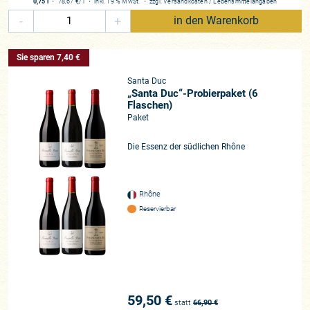
0,75 l
・
78,67 €
/ l
・
inkl. 19 % MwSt.
・
zzgl.
Versandkosten
/
Lebensmittelangaben
-
+
in den Warenkorb
Sie sparen 7,40 €
Santa Duc
„Santa Duc“-Probierpaket (6
Flaschen)
Paket
Die Essenz der südlichen Rhône
Rhône
Reservierbar
59,50 €
statt
66,90
€