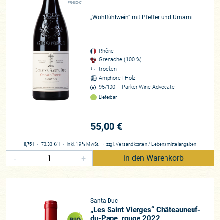
Besten, was die Region zu bieten hat. Auch die Alltagsweine
FR-BIO-01
von Santa Duc („Ein großer Name in Gigondas“ – Jancis
„Wohlfühlwein“ mit Pfeffer und Umami
Robinson) sind seit Jahren Klassiker und Top-Seller unseres
Programms. Viel Spaß mit diesen Botschaftern der Dentelles
de Montmirail, einem Naturparadies an der südlichen Rhône.
Rhône
Grenache (100 %)
Winzer*in
trocken
Benjamin und Yves Gras
Amphore | Holz
95/100 – Parker Wine Advocate
Region
Lieferbar
Südliche Rhône - Gigondas
Rebfläche
55,00 €
21 Hektar
Rebsorten
0,75 l
・
73,33 €
/ l
・
inkl. 19 % MwSt.
・
zzgl.
Versandkosten
/
Lebensmittelangaben
Cinsault, Grenache Noir, Mourvèdre, Syrah
-
+
in den Warenkorb
Beste Lagen
Gigondas: Les Hautes Garrigues, Aux Lieux-Dits, Clos Derrière Vielles
Châteauneuf-du-Pape: Le Crau Ouest, Les Saintes Vierges, Le Pied de
Baud Vacqueyras: Les Aubes Côtes du Rhône: Les Quatres Terres, Le
Santa Duc
„Les Saint Vierges“ Châteauneuf-
Serre du Rieu
du-Pape, rouge 2022