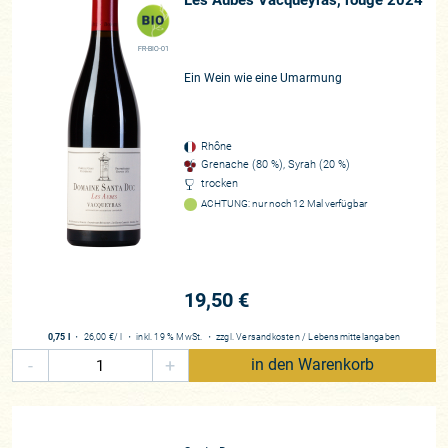
Les Aubes Vacqueyras, rouge 2024
FR-BIO-01
Ein Wein wie eine Umarmung
Rhône
Grenache (80 %), Syrah (20 %)
trocken
ACHTUNG: nur noch 12 Mal verfügbar
19,50 €
0,75 l
・
26,00 €
/ l
・
inkl. 19 % MwSt.
・
zzgl.
Versandkosten
/
Lebensmittelangaben
-
+
in den Warenkorb