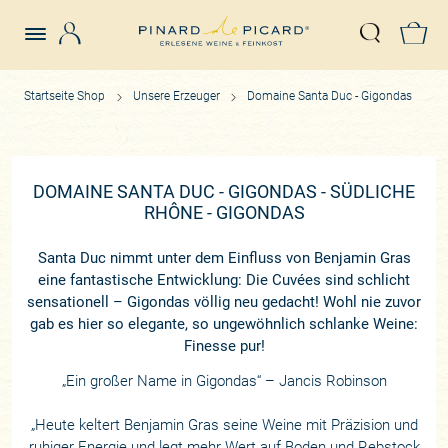
Login
Z
Suche öffn
Startseite Shop
Unsere Erzeuger
Domaine Santa Duc - Gigondas
DOMAINE SANTA DUC - GIGONDAS - SÜDLICHE
RHÔNE - GIGONDAS
Santa Duc nimmt unter dem Einfluss von Benjamin Gras
eine fantastische Entwicklung: Die Cuvées sind schlicht
sensationell – Gigondas völlig neu gedacht! Wohl nie zuvor
gab es hier so elegante, so ungewöhnlich schlanke Weine:
Finesse pur!
„Ein großer Name in Gigondas“ – Jancis Robinson
„Heute keltert Benjamin Gras seine Weine mit Präzision und
ruhiger Energie und legt mehr Wert auf Boden und Rebstock