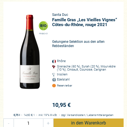
Santa Duc
Famille Gras „Les Vieilles Vignes“
Côtes-du-Rhône, rouge 2021
FR-BIO-01
Gelungene Selektion aus den alten
Rebbeständen
Rhône
Grenache (60 %), Syrah (20 %), Mourvèdre
(10 %), Cinsault, Counoise, Carignan
trocken
Edelstahl
Reservierbar
10,95 €
0,75 l
・
14,60 €
/ l
・
inkl. 19 % MwSt.
・
zzgl.
Versandkosten
/
Lebensmittelangaben
-
+
in den Warenkorb