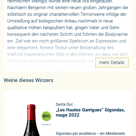
heimischen Weingut wurde eine neue Ära eingeläutet.
Nachdem Benjamin mit seinen neuen großen Jahrgängen die
stilistisch so originär charaktervollen Terroirweine infolge der
Umstellung auf biologischen Anbau nochmals in neue
qualitative Höhen katapultiert hat, gingen Vater und Sohn
konsequent den nächsten Schritt und führten die Biodynamie
ein. Ziel war ein noch größeres Spektrum an Expression und
eine elegantere, feinere Textur unter Beibehaltung des
kraftvoll majestätischen Stils in den Weinen, so dass sie sich
in Struktur und Geschmackskomplexität mit jedem großen
mehr Details
Wein der Welt messen lassen können.
Weine dieses Winzers
„Die Biodynamie kämpft immer noch gegen ein eher
esoterisches Bild, das einige Menschen von ihr gemalt
haben. Dabei ist sie vor allem eines: Eine landwirtschaftliche
Methode, die vor allem auf Beobachtungen im Weinberg
Santa Duc
beruht, und alle Faktoren der Umwelt in Betracht zieht,
„Les Hautes Garrigues“ Gigondas,
welche die Pflanzen beeinflussen können.“ Benjamin weiß,
rouge 2022
wovon er spricht. „Auslöser war die Erfahrung vieler anderer
FR-BIO-01
Winzer, die unglaubliche Ergebnisse mit biodynamischen
Gigondas par excellence – ein Meisterwerk
Praktiken erzielt haben. Und ausschlaggebend war wohl auch