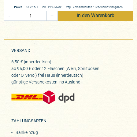
Paket
・
13,22 €
/ l
・
inkl. 19 % MwSt.
・
zzgl.
Versandkosten
/
Lebensmittelangaben
-
+
in den Warenkorb
VERSAND
6,50 € (innerdeutsch)
ab 95,00 € oder 12 Flaschen (Wein, Spirituosen
oder Olivenöl) frei Haus (innerdeutsch)
günstige Versandkosten ins Ausland
ZAHLUNGSARTEN
Bankeinzug