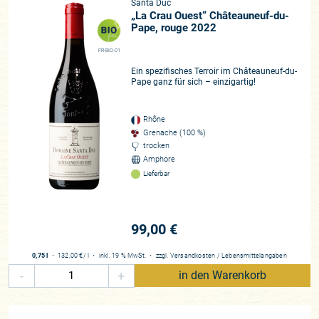
Santa Duc
„La Crau Ouest“ Châteauneuf-du-
Pape, rouge 2022
FR-BIO-01
Ein spezifisches Terroir im Châteauneuf-du-
Pape ganz für sich – einzigartig!
Rhône
Grenache (100 %)
trocken
Amphore
Lieferbar
99,00 €
0,75 l
・
132,00 €
/ l
・
inkl. 19 % MwSt.
・
zzgl.
Versandkosten
/
Lebensmittelangaben
-
+
in den Warenkorb