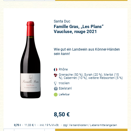
Santa Duc
Famille Gras, „Les Plans“
Vaucluse, rouge 2021
Wie gut ein Landwein aus Könner-Händen
sein kann!
Rhône
Grenache (50 %), Syrah (20 %), Merlot (15
%), Cabernet (10 %), weitere Rebsorten (5 %)
trocken
Edelstahl
Lieferbar
8,50 €
0,75 l
・
11,33 €
/ l
・
inkl. 19 % MwSt.
・
zzgl.
Versandkosten
/
Lebensmittelangaben