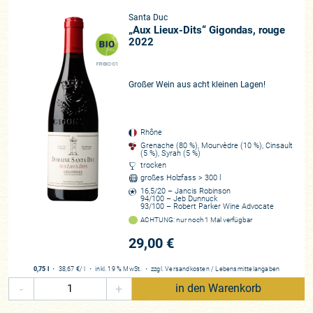
Santa Duc
„Aux Lieux-Dits“ Gigondas, rouge
2022
FR-BIO-01
Großer Wein aus acht kleinen Lagen!
Rhône
Grenache (80 %), Mourvèdre (10 %), Cinsault
(5 %), Syrah (5 %)
trocken
großes Holzfass > 300 l
16,5/20 – Jancis Robinson
94/100 – Jeb Dunnuck
93/100 – Robert Parker Wine Advocate
ACHTUNG: nur noch 1 Mal verfügbar
29,00 €
0,75 l
・
38,67 €
/ l
・
inkl. 19 % MwSt.
・
zzgl.
Versandkosten
/
Lebensmittelangaben
-
+
in den Warenkorb