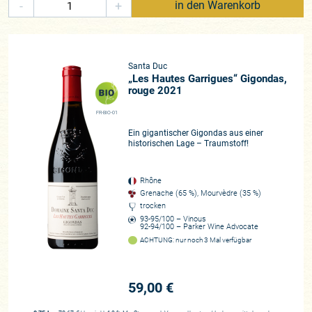
-
+
in den Warenkorb
Santa Duc
„Les Hautes Garrigues“ Gigondas,
rouge 2021
FR-BIO-01
Ein gigantischer Gigondas aus einer
historischen Lage – Traumstoff!
Rhône
Grenache (65 %), Mourvèdre (35 %)
trocken
93-95/100 – Vinous
92-94/100 – Parker Wine Advocate
ACHTUNG: nur noch 3 Mal verfügbar
59,00 €