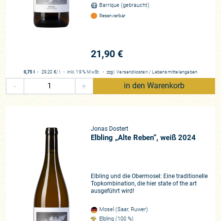
Barrique (gebraucht)
Reservierbar
21,90 €
0,75 l
・
29,20 €
/ l
・
inkl. 19 % MwSt.
・
zzgl.
Versandkosten
/
Lebensmittelangaben
-
+
in den Warenkorb
Jonas Dostert
Elbling „Alte Reben“, weiß 2024
Elbling und die Obermosel: Eine traditionelle
Topkombination, die hier state of the art
ausgeführt wird!
Mosel (Saar, Ruwer)
Elbling (100 %)