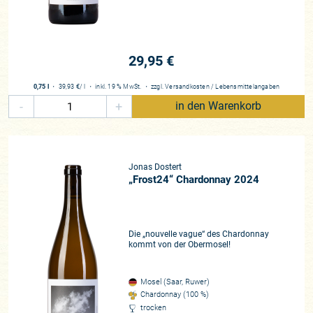
29,95 €
0,75 l
・
39,93 €
/ l
・
inkl. 19 % MwSt.
・
zzgl.
Versandkosten
/
Lebensmittelangaben
-
+
in den Warenkorb
Jonas Dostert
„Frost24“ Chardonnay 2024
Die „nouvelle vague“ des Chardonnay
kommt von der Obermosel!
Mosel (Saar, Ruwer)
Chardonnay (100 %)
trocken