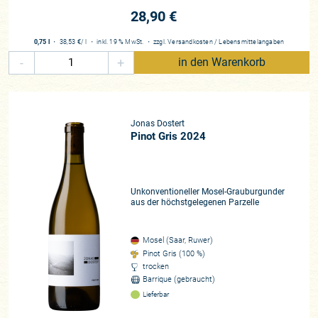
ganz wie sich ein großer Künstler finden muss.
28,90 €
Im Keller arbeitet Jonas genauso minimalistisch wie in den
0,75 l
・
38,53 €
/ l
・
inkl. 19 % MwSt.
・
zzgl.
Versandkosten
/
Lebensmittelangaben
Weinbergen. Das einzige Hilfsmittel sind winzige
-
+
in den Warenkorb
Schwefelgaben vor der Füllung. Ansonsten werden die Weine
alle in gebrauchten Holzfässern spontan vergoren und auf
der Vollhefe über zwei Winter ausgebaut. Die meisten Weine
besitzen eine gewisse Hefetrübung, da die Weine kaum oder
Jonas Dostert
gar nicht filtriert werden. In manchen Partien nutzt Jonas
Pinot Gris 2024
Weine, die etwas längere Maischestandzeiten oder sogar
eine Maischevergärung hinter sich haben. Letzteres
geschieht vor allem in seiner „Karambolage“, die je nach
Unkonventioneller Mosel-Grauburgunder
Jahrgang aus unterschiedlichen Rebsorten-Cuvées besteht,
aus der höchstgelegenen Parzelle
aber farblich immer einen Rosé-Charakter aufweist.
Jonas’
Weine sind pur und unverfälscht, mit klarem Terroir. Und
das Terroir beinhaltet nicht nur Boden und Klima, sondern
Mosel (Saar, Ruwer)
Pinot Gris (100 %)
auch den Menschen Dostert, dessen Charakter seine feinen,
trocken
trinkfreudigen Weine prägt.
Barrique (gebraucht)
Lieferbar
Winzer*in
Jonas Dostert