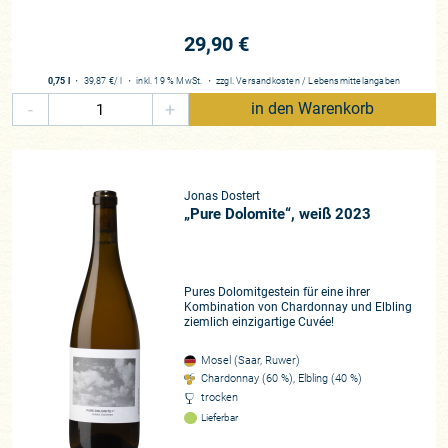
Region
29,90 €
Obermosel
Rebfläche
0,75 l
・
39,87 €
/ l
・
inkl. 19 % MwSt.
・
zzgl.
Versandkosten
/
Lebensmittelangaben
2,8 Hektar
-
+
in den Warenkorb
Rebsorten
Elbling, Chardonnay, Pinot Noir
Zusammenarbeit
Jonas Dostert
seit 2022
„Pure Dolomite“, weiß 2023
Pures Dolomitgestein für eine ihrer
Kombination von Chardonnay und Elbling
ziemlich einzigartige Cuvée!
Mosel (Saar, Ruwer)
Chardonnay (60 %), Elbling (40 %)
trocken
Lieferbar