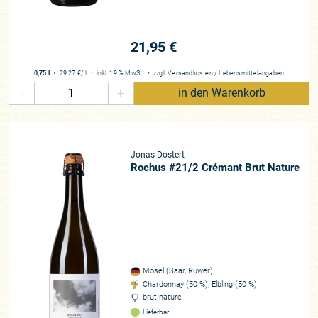
21,95 €
0,75 l
・
29,27 €
/ l
・
inkl. 19 % MwSt.
・
zzgl.
Versandkosten
/
Lebensmittelangaben
-
+
in den Warenkorb
Jonas Dostert
Rochus #21/2 Crémant Brut Nature
Mosel (Saar, Ruwer)
Chardonnay (50 %), Elbling (50 %)
brut nature
Lieferbar