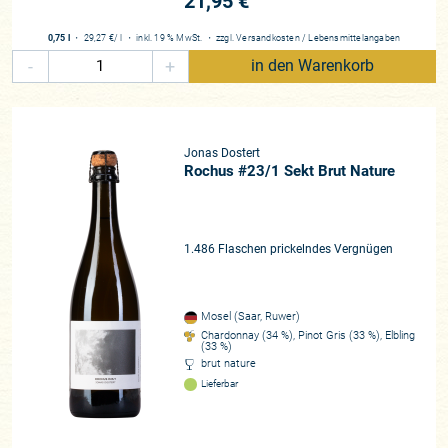
21,95 €
Seit seinem ersten Jahrgang 2018 hat sich Jonas Dostert in
der vorderen Riege der sogenannten Naturwein-Winzer
0,75 l
・
29,27 €
/ l
・
inkl. 19 % MwSt.
・
zzgl.
Versandkosten
/
Lebensmittelangaben
etabliert, wobei ihm dieser Begriff ziemlich gegen den Strich
-
+
in den Warenkorb
geht, da Wein stets eine kulturelle Errungenschaft war (und
ist) und unter keinen Umständen auf „natürliche“ Weise
entstehen kann. Die Interaktion von Mensch und Natur ist
das, was ihn fasziniert und was er, immer den jeweiligen
Jonas Dostert
Jahresverläufen folgend, auslotet. Entsprechend gibt es kein
Rochus #23/1 Sekt Brut Nature
konstantes Programm. Sein Pinot Noir wurde in vier Jahren
nur einmal reinsortig ausgebaut und erscheint auch zukünftig
immer nur dann, wenn für Jonas alles stimmig ist. Den
1.486 Flaschen prickelndes Vergnügen
Crémant – ein Schaumwein, für den die obere Mosel bekannt
ist – gab es mit dem Grundwein von 2018 reinsortig als
Elbling und als Chardonnay. Später entschied er sich für
Mosel (Saar, Ruwer)
Cuvées beider Sorten mit einem Anteil an Pinot Gris.
Chardonnay (34 %), Pinot Gris (33 %), Elbling
Konstanten sind der Elbing und der Chardonnay. Die Cuvée
(33 %)
brut nature
aus beidem hieß früher „Pure Limestone“, nun aber „Pure
Lieferbar
Dolomite“, um das Augenmerk stärker auf dieses Gestein zu
lenken. Hier wird ein klares Prinzip sichtbar: Optimieren, aus
Neuem lernen und den aktuellen Lernfortschritt abbilden –