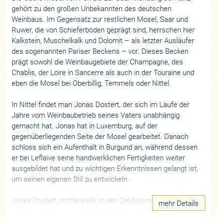
gehört zu den großen Unbekannten des deutschen
Weinbaus. Im Gegensatz zur restlichen Mosel, Saar und
Ruwer, die von Schieferböden geprägt sind, herrschen hier
Kalkstein, Muschelkalk und Dolomit – als letzter Ausläufer
des sogenannten Pariser Beckens – vor. Dieses Becken
prägt sowohl die Weinbaugebiete der Champagne, des
Chablis, der Loire in Sancerre als auch in der Touraine und
eben die Mosel bei Oberbillig, Temmels oder Nittel.
In Nittel findet man Jonas Dostert, der sich im Laufe der
Jahre vom Weinbaubetrieb seines Vaters unabhängig
gemacht hat. Jonas hat in Luxemburg, auf der
gegenüberliegenden Seite der Mosel gearbeitet. Danach
schloss sich ein Aufenthalt in Burgund an, während dessen
er bei Leflaive seine handwerklichen Fertigkeiten weiter
ausgebildet hat und zu wichtigen Erkenntnissen gelangt ist,
um seinen eigenen Stil zu entwickeln.
Jonas Dostert, mittlerweile in den Dreißigern, ist einer der
mehr Details
reflektiertesten und selbstkritischsten Winzer, die wir kennen.