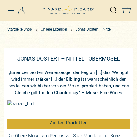
Login
Z
Suche öffn
Startseite Shop
Unsere Erzeuger
Jonas Dostert – Nittel
JONAS DOSTERT – NITTEL - OBERMOSEL
„Einer der besten Weinerzeuger der Region [...] das Weingut
wird immer stärker [...] der Elbling ist wahrscheinlich der
beste, den wir bisher von der Mosel probiert haben, und das
Gleiche gilt für den Chardonnay.“ – Mosel Fine Wines
Zu den Produkten
Die Obere Mosel von Perl bis zur Saar-Mündung bei Konz