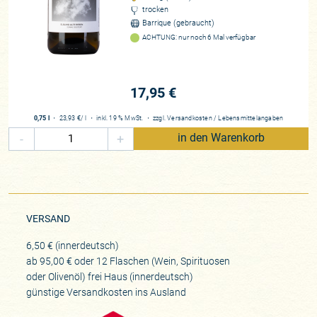
trocken
Barrique (gebraucht)
ACHTUNG: nur noch 6 Mal verfügbar
17,95 €
0,75 l
・
23,93 €
/ l
・
inkl. 19 % MwSt.
・
zzgl.
Versandkosten
/
Lebensmittelangaben
-
+
in den Warenkorb
VERSAND
6,50 € (innerdeutsch)
ab 95,00 € oder 12 Flaschen (Wein, Spirituosen
oder Olivenöl) frei Haus (innerdeutsch)
günstige Versandkosten ins Ausland