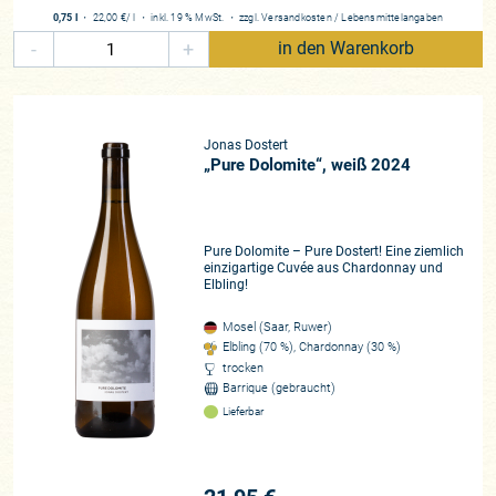
Jonas, dessen von unterschiedlichen Kalken und
0,75 l
・
22,00 €
/ l
・
inkl. 19 % MwSt.
・
zzgl.
Versandkosten
/
Lebensmittelangaben
Kalkmergeln ebenso wie von unterschiedlich hohen lehmigen
-
+
in den Warenkorb
Bodenauflagen geprägte Weinberge bei Nittel auf bis zu 250
Metern Höhe liegen, arbeitet sowohl im Weinberg als auch im
Keller minimal invasiv. Er besitzt eine Anlage mit Pinot Gris,
hat eine Parzelle mit Pinot Noir angelegt (aus dem
Jonas Dostert
mittlerweile einer der begehrtesten Rotweine der Mosel
„Pure Dolomite“, weiß 2024
stammt, sowie unser persönlicher Favorit!), dazu größere
Anlagen mit Chardonnay und natürlich den Elbling, wo er
kürzlich eine Parzelle mit alten Stöcken direkt am Nitteler
Fels übernehmen konnte, an dem man den hohen Anteil von
Pure Dolomite – Pure Dostert! Eine ziemlich
einzigartige Cuvée aus Chardonnay und
Dolomitgestein ablesen kann.
Der Elbling wurde mutmaßlich
Elbling!
schon von den Römern im Moselraum angebaut und war
über Jahrhunderte hinweg die Leitrebsorte des Gemischten
Mosel (Saar, Ruwer)
Satzes.
Wurde der Elbling reif, hat man die Weinberge, in
Elbling (70 %), Chardonnay (30 %)
denen früher unterschiedlichste Sorten gemischt gepflanzt
trocken
Barrique (gebraucht)
wurden, gelesen und verarbeitet. Mit der Zunahme reinsortig
Lieferbar
angelegter Weinberge wurde der wuchskräftige Elbling von
aromatischeren Sorten zunehmend verdrängt. An der oberen
Mosel spielt er jedoch immer noch eine bedeutende Rolle.