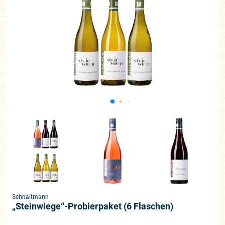
Schnaitmann
„Steinwiege“-Probierpaket (6 Flaschen)