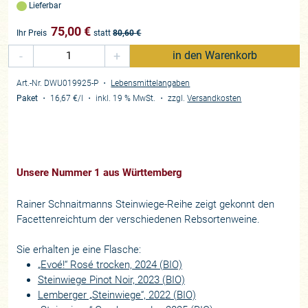
Lieferbar
75,00
€
Ihr Preis
statt
80,60
€
-
+
in den Warenkorb
Art.-Nr. DWU019925-P
・
Lebensmittelangaben
Paket
・
16,67 €
/l
・
inkl. 19 % MwSt.
・
zzgl.
Versandkosten
Unsere Nummer 1 aus Württemberg
Rainer Schnaitmanns Steinwiege-Reihe zeigt gekonnt den
Facettenreichtum der verschiedenen Rebsortenweine.
Sie erhalten je eine Flasche:
„Evoé!“ Rosé trocken, 2024 (BIO)
Steinwiege Pinot Noir, 2023 (BIO)
Lemberger „Steinwiege“, 2022 (BIO)