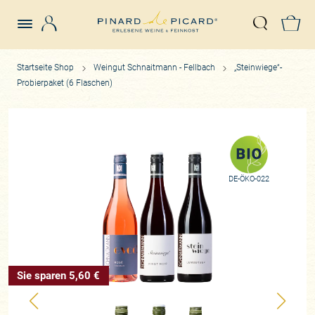
Login
Z
Suche öffn
Startseite Shop
Weingut Schnaitmann - Fellbach
„Steinwiege“-
Probierpaket (6 Flaschen)
DE-ÖKO-022
Sie sparen 5,60 €