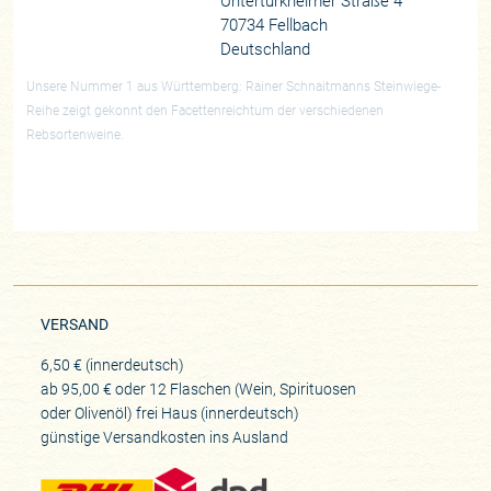
Untertürkheimer Straße 4
70734 Fellbach
Deutschland
Unsere Nummer 1 aus Württemberg: Rainer Schnaitmanns Steinwiege-
Reihe zeigt gekonnt den Facettenreichtum der verschiedenen
Rebsortenweine.
VERSAND
6,50 € (innerdeutsch)
ab 95,00 € oder 12 Flaschen (Wein, Spirituosen
oder Olivenöl) frei Haus (innerdeutsch)
günstige Versandkosten ins Ausland