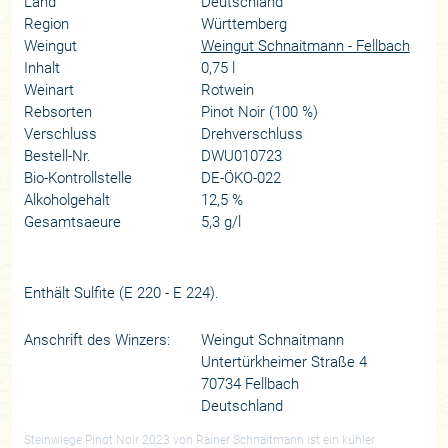
Land
Deutschland
Region
Württemberg
Weingut
Weingut Schnaitmann - Fellbach
Inhalt
0,75 l
Weinart
Rotwein
Rebsorten
Pinot Noir (100 %)
Verschluss
Drehverschluss
Bestell-Nr.
DWU010723
Bio-Kontrollstelle
DE-ÖKO-022
Alkoholgehalt
12,5 %
Gesamtsaeure
5,3 g/l
Enthält Sulfite (E 220 - E 224).
Anschrift des Winzers:
Weingut Schnaitmann
Untertürkheimer Straße 4
70734 Fellbach
Deutschland
Steinwiege Pinot Noir 2023 von Rainer Schnaitmann ist ein kühler