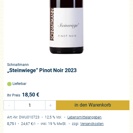
Schnaitmann
„Steinwiege“ Pinot Noir 2023
Lieferbar
18,50
€
Ihr Preis
-
+
in den Warenkorb
Art.-Nr. DWU010723
・ 12,5 % Vol.
・
Lebensmittelangaben
0,75 l
・
24,67 €
/l
・
inkl. 19 % MwSt.
・
zzgl.
Versandkosten