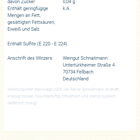
davon Zucker
0,04 g
Enthält geringfügige
k.A.
Mengen an Fett,
gesättigten Fettsäuren,
Eiweiß und Salz
Enthält Sulfite (E 220 - E 224).
Anschrift des Winzers:
Weingut Schnaitmann
Untertürkheimer Straße 4
70734 Fellbach
Deutschland
Weißburgunder Steinwiege 2025 von Rainer Schnaitmann ist straff,
knackig trocken, holunderduftig, zitrusfrisch und cremig zugleich.
Gefährlich trinkig!