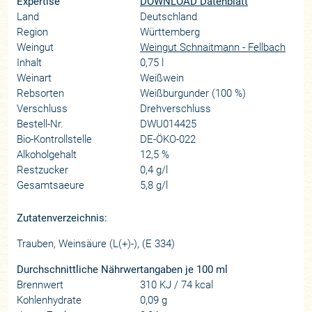
Expertise
DOWNLOAD Datenblatt
Land
Deutschland
Region
Württemberg
Weingut
Weingut Schnaitmann - Fellbach
Inhalt
0,75 l
Weinart
Weißwein
Rebsorten
Weißburgunder (100 %)
Verschluss
Drehverschluss
Bestell-Nr.
DWU014425
Bio-Kontrollstelle
DE-ÖKO-022
Alkoholgehalt
12,5 %
Restzucker
0,4 g/l
Gesamtsaeure
5,8 g/l
Zutatenverzeichnis:
Trauben, Weinsäure (L(+)-), (E 334)
Durchschnittliche Nährwertangaben je 100 ml
Brennwert
310 KJ / 74 kcal
Kohlenhydrate
0,09 g