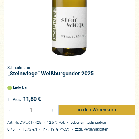
Schnaitmann
„Steinwiege“ Weißburgunder 2025
Lieferbar
11,80
€
Ihr Preis
-
+
in den Warenkorb
Art.-Nr. DWU014425
・ 12,5 % Vol.
・
Lebensmittelangaben
0,75 l
・
15,73 €
/l
・
inkl. 19 % MwSt.
・
zzgl.
Versandkosten