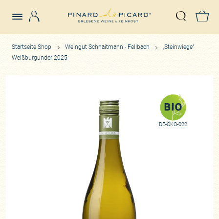
Login
Z
Suche öffn
Startseite Shop
Weingut Schnaitmann - Fellbach
„Steinwiege“
Weißburgunder 2025
DE-ÖKO-022