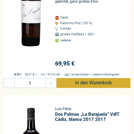
geerntet, ganz großes Kino
Jerez“ wuchs von Tag zu Tag.
Elektrisierende Literatur
Cadiz
Palomino Fino (100 %)
trocken
Ein Buch aus dem Jahr 1834 wirkte bei Willy dann wie die
großes Holzfass > 300 l
nächste Zündstufe einer Rakete. James Busby, Vater des
Lieferbar
australischen Weins, schreibt in „Journal of a recent visit to
the principal vineyards of Spain and France“ über seine
Begegnung mit Pedro Domecq. Von Domecq, mit dem er
69,95 €
sich schnell anfreundet, erhält er ungemein detaillierte
Auskünfte über die Cru-Lage „El Majuelo“ im pago
0,75 l
・
93,27 €
/ l
・
inkl. 19 % MwSt.
・
zzgl.
Versandkosten
/
Lebensmittelangaben
Macharnudo. Ausführliche Beschreibung der Bodentypen,
-
+
in den Warenkorb
Informationen zum Rebschnitt, Fermentationen und sogar
wie oft Domecq „El Majuelo“ belieh, um weitere Rebflächen
kaufen zu können – das alles notiert Busby minutiös. Um
Willy, der Sherry bis dahin eher als „distilled liquor“ denn als
Luis Pérez
individuellen Weinstil verstanden hatte, war es geschehen:
Dos Palmas „La Barajuela“ VdlT
Jerez und Sherry wie bei Busby von Pedro Domecq
Cádiz, blanco 2017 2017
beschrieben, mussten wiederbelebt werden! Unter dem
Namen „La Barajuela“ sollten fortan eine Reihe ungespriteter