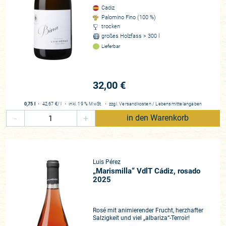
Frans verschmitzte Antwort. Einen Satz den ich damals Tag
Cadiz
nicht verstand, der die Weine von Luis Pérez jedoch
Palomino Fino (100 %)
dechiffriert. Aber der Reihe nach.
trocken
großes Holzfass > 300 l
Lieferbar
Der Beginn eines Abenteuers
Die Geschichte der Familie Pérez ist eng mit der des
andalusischen Weins verflochten, sie kann auf mehrere
Generationen von Weinbauern, Winzern und Önologen
32,00 €
zurückblicken. Luis Pérez, Namensgeber und patrón der
Bodega, war lange Zeit Chef-Önologe des Traditionshauses
0,75 l
・
42,67 €
/ l
・
inkl. 19 % MwSt.
・
zzgl.
Versandkosten
/
Lebensmittelangaben
Domecq und Professor für Önologie an der Universität von
-
+
in den Warenkorb
Cádiz bevor er sich 2002 in das Abenteuer eines eigenen
Weinguts stürzte. In den ersten Jahren konzentrierte er sich
auf die Hacienda Vistahermosa und die umliegenden pagos
Corchuelo und Balbaína. Corchuelo, eine historisch weniger
Luis Pérez
bedeutsame Lage, nutzte er für Experimente mit Syrah,
„Marismilla“ VdlT Cádiz, rosado
2025
Merlot und Petit Verdot. Balbaína war schon immer ein Hort
der autochthonen Rebsorte Tintilla de Rota. Vor Jahren in
Andalusien noch schwer im Hintertreffen (als Graciano
Rosé mit animierender Frucht, herzhafter
macht sie in der Rioja seit einiger Zeit von sich reden), gilt sie
Salzigkeit und viel „albariza“-Terroir!