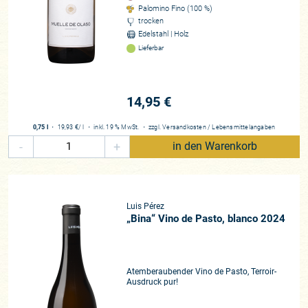
Palomino Fino (100 %)
Reisen in die Region zeigten auch ihre Wirkung, was dann
trocken
aber folgte, war ein echtes Aha-Erlebnis: Fran López, ein
Edelstahl | Holz
junger spanischer Sommelier der zur Spitze seiner Zunft
Lieferbar
zählt und aussieht, als wäre er der vierte Mann der
legendären Rockband ZZ Top, reichte mir auf einer
Weinmesse in Spanien im Vorübergehen einen mir bis dato
14,95 €
fremden Wein. Hell yeah!, um in der Sprache der rockeros zu
bleiben!
0,75 l
・
19,93 €
/ l
・
inkl. 19 % MwSt.
・
zzgl.
Versandkosten
/
Lebensmittelangaben
-
+
in den Warenkorb
Wie vom Blitz getroffen
Was um Himmels Willen steckt hinter diesem Wein namens
„La Barajuela“? Fran erinnert sich auch noch Jahre später an
diesen Moment, meine „positive Schockstarre“ (wie er mir
Luis Pérez
jüngst bestätigte). Für Sherry durchaus sensibilisiert und
„Bina“ Vino de Pasto, blanco 2024
durchaus etwas mit den dortigen Gewächsen vertraut, war
mein first contact mit Bodegas Luis Pérez tatsächlich sowas
wie ein Zusammentreffen mit einem Wesen aus einer fernen
Galaxie. Alle mir bekannten Referenzwerte schienen
Atemberaubender Vino de Pasto, Terroir-
Ausdruck pur!
pulverisiert. Was hatte ich verpasst, warum waren mir solche
Weine nicht früher aufgefallen? „Alles und Nichts“ lautete