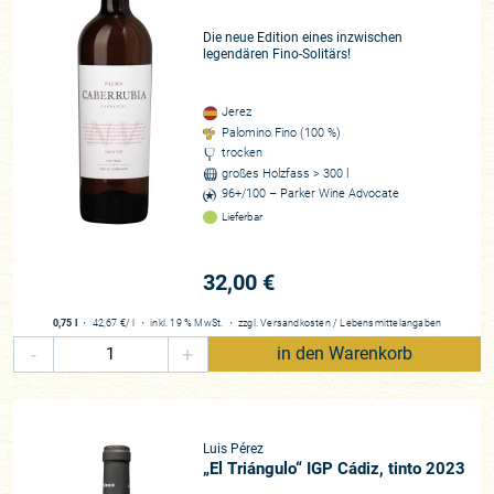
Was mich vor ein paar Jahren als „Avantgarde“ im Messeflur
Die neue Edition eines inzwischen
ad hoc zutiefst beeindruckt hatte, war schlicht der Weg zum
legendären Fino-Solitärs!
Ursprung, zu den Quellen.
Jerez
Der Botschafter
Palomino Fino (100 %)
Willy ist mittlerweile nicht nur Wortführer und Gesicht von
trocken
Bodegas Luis Pérez, sondern maßgeblich wie auch sein
großes Holzfass > 300 l
Freund Ramiro Ibáñez an der Renaissance im „Marco de
96+/100 – Parker Wine Advocate
Jerez“ beteiligt. Gemeinsam arbeiten beide an dem bis dato
Lieferbar
wohl detailliertesten und (er)kenntnisreichsten Buch, das
bisher über die Geschichte der Weine dieser Region verfasst
32,00 €
wurde. Willy spricht sehr gerne, ausführlich und über die
Maßen fundiert über die Weinbauhistorie seiner Heimat. Er
0,75 l
・
42,67 €
/ l
・
inkl. 19 % MwSt.
・
zzgl.
Versandkosten
/
Lebensmittelangaben
kennt jede Parzelle im Sherry-Dreieck, kann mit der Präzision
-
+
in den Warenkorb
eines Schweizer Uhrwerks jeden Vorbesitzer nennen und
weiß ganz genau von wem dort welcher Wein wann gemacht
wurde und warum. Über sich selbst spricht er weniger,
überlässt das seinen Weinen, die in ihrer Andersartigkeit und
Luis Pérez
Individualität – qualitativ sowieso – herausragend sind.
„El Triángulo“ IGP Cádiz, tinto 2023