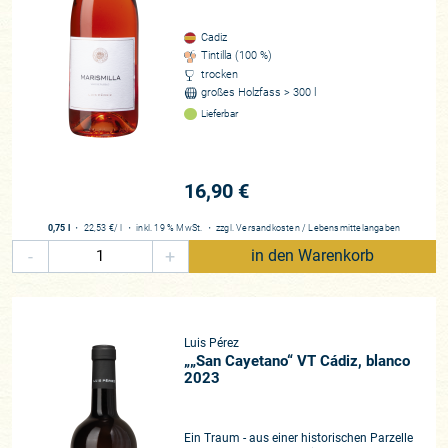
heute wieder als rote Edelsorte der Region um Cádiz, nicht
zuletzt dank experimentierfreudiger Wiederentdecker wie
Cadiz
etwa Luis Pérez. Er wollte beweisen, dass sich dieses Terroir
Tintilla (100 %)
sehr wohl auch für die Produktion anspruchsvoller trockener
trocken
Rotweine eignet.
großes Holzfass > 300 l
Lieferbar
Ausgerechnet Australien
„Alles wurde schon in Jerez gemacht“ erklärt mir Luis „Willy“
Pérez junior und heute das Gesicht und die Triebfeder der
16,90 €
Bodega in Personalunion. „Schaumweine, Rotweine, Brandies,
Süßweine, Olorosos, trockene Weine mit und ohne Flor,
0,75 l
・
22,53 €
/ l
・
inkl. 19 % MwSt.
・
zzgl.
Versandkosten
/
Lebensmittelangaben
Weine mit Botrytis, Spätlesen … – einfach alles war schon
-
+
in den Warenkorb
einmal da“ wiederholt Willy. Um mehr über den Umgang mit
Syrah (Shiraz) zu erfahren zog es Willy gemeinsam mit
seinem Freund und Kommilitonen Ramiro Ibañez auf den
fünften Kontinent.
Down under
und so weit weg von zu
Luis Pérez
Hause wie nur möglich, wollten die beiden jungen Männer
„„San Cayetano“ VT Cádiz, blanco
neue Erfahrungen und Wissen sammeln, dabei bewusst auf
2023
Abstand zu ihrer Heimat gehen. Paradoxerweise fühlten sich
Willy und Ramiro in Australien ihrer Heimat näher als je zuvor,
Ein Traum - aus einer historischen Parzelle
ihr Verständnis für das weit entfernte Terroir des „Marco de