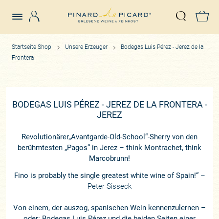
Login
Z
Suche öffn
Startseite Shop
Unsere Erzeuger
Bodegas Luis Pérez - Jerez de la
Frontera
BODEGAS LUIS PÉREZ - JEREZ DE LA FRONTERA -
JEREZ
Revolutionärer„Avantgarde-Old-School“-Sherry von den
berühmtesten „Pagos“ in Jerez – think Montrachet, think
Marcobrunn!
Fino is probably the single greatest white wine of Spain!“
–
Peter Sisseck
Von einem, der auszog, spanischen Wein kennenzulernen –
oder: Bodegas Luis Pérez und die beiden Seiten einer