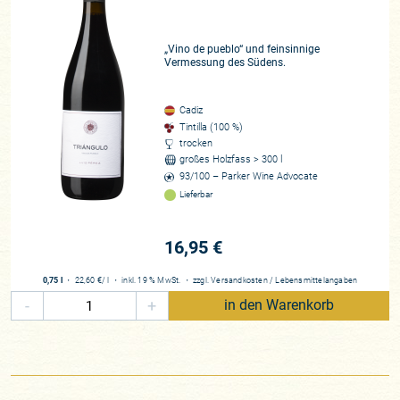
Die perfekte Rezeptur
Willy Pérez macht wenig bis nichts von dem, woran man
landläufig Sherrys festmacht. Weder verstärkt er seine
„Vino de pueblo“ und feinsinnige
Vermessung des Südens.
Weine, noch durchlaufen die Barajuelas eine Solera. Seine
Sherrys sind reine Lagenweine aus den historischen „Grand
Crus“ der Region, sozusagen der Status quo ante zum
Cadiz
Tintilla (100 %)
„klassischen“ Sherry. Dazu passend dreht sich bei Bodegas
trocken
Luis Pérez alles – selbstverständlich! – um reine Handarbeit
großes Holzfass > 300 l
nach ökologischen und nachhaltigen Gesichtspunkten. Die
93/100 – Parker Wine Advocate
Weinlese innerhalb der Lage El Carrascal dauerte 2017
Lieferbar
beispielsweise stolze 50 Tage lang, 14 Lesedurchgänge und
140 Hände (oder 70 Personen) waren notwendig! Hier wird
16,95 €
ein enormer Aufwand betrieben, um besagte Weine aus dem
frühen 19. Jahrhundert wiederauferstehen zu lassen. Um
0,75 l
・
22,60 €
/ l
・
inkl. 19 % MwSt.
・
zzgl.
Versandkosten
/
Lebensmittelangaben
diesen auch ohne
encabezado
(das Aufspriten) mehr punch
-
+
in den Warenkorb
zu verleihen, nutzt Willy das uralte
asoleo
-Verfahren, bei dem
vollreif gelesene Trauben über Stunden oder Tage in der
Sonne getrocknet werden. Willy steuert das ganz präzise, je
nach Wein und den Anforderungen des Jahrgangs und den
daraus resultierenden Bedürfnissen. Ebenso individuell spielt