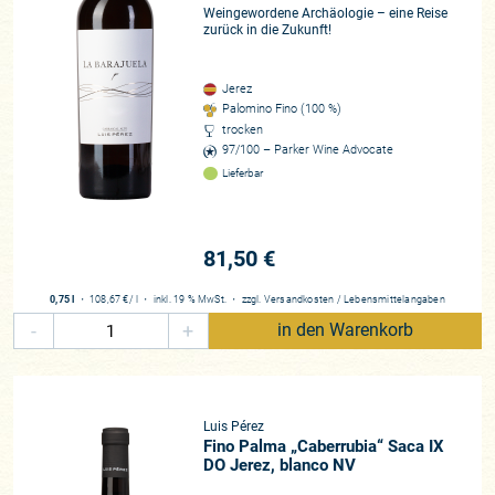
Vintage-Sherrys entstehen, bei denen Herkunft vor Ausbau,
Weingewordene Archäologie – eine Reise
Terroir vor Keller steht. Denn die criaderas und soleras, der
zurück in die Zukunft!
„ewige Kreislauf“ des Sherrys, die (wenn man so will) auch
stilistische Standardisierung und Homogenisierung dieser
Jerez
Weine, etablierte sich erst in den letzten Dekaden des 19.
Palomino Fino (100 %)
Jahrhunderts.
trocken
97/100 – Parker Wine Advocate
Lieferbar
Ad fontes!
Schon Willys Vater Luis prägte den Satz „Jerez muss zurück
in den Weinberg“, den Willy ab 2013 tatendurstig weiter
konkretisierte. Die Familie erwarb die historische Finca El
81,50 €
Corregidor, ehemals in Besitz von Sandemann. Ein absoluter
Glückfall, den El Corregidor liegt inmitten des weltbekannten
0,75 l
・
108,67 €
/ l
・
inkl. 19 % MwSt.
・
zzgl.
Versandkosten
/
Lebensmittelangaben
pago
Carrascal, der neben Macharnudo (dort besitzt Luis
-
+
in den Warenkorb
Pérez weitere Flächen) seit Jahrhunderten als absolute
Spitzenlage gilt. Insgesamt 300 Hektar Rebfläche umfasst El
Carrascal, 60 davon nennt Bodegas Luis Pérez ihr Eigen. Mit
den besten Parzellen des „Marco de Jerez“ und dem Wissen
Luis Pérez
um die große Historie der albariza-Böden (jener grellweißen,
Fino Palma „Caberrubia“ Saca IX
DO Jerez, blanco NV
im Sonnenlicht fast schmerzhaft gleißenden Weinberge)
unternahm Willy Pérez seine Expedition in die Vergangenheit.