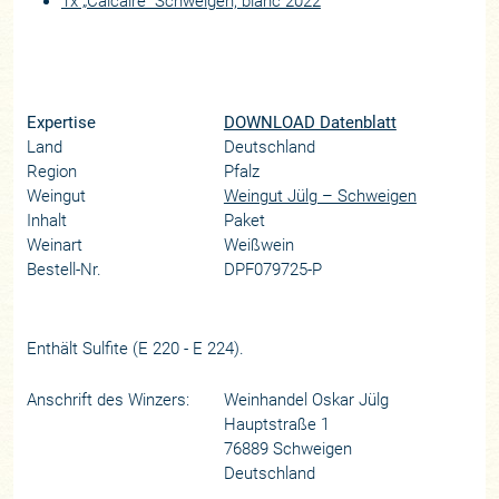
1x „Calcaire“ Schweigen, blanc 2022
Expertise
DOWNLOAD Datenblatt
Land
Deutschland
Region
Pfalz
Weingut
Weingut Jülg – Schweigen
Inhalt
Paket
Weinart
Weißwein
Bestell-Nr.
DPF079725-P
Enthält Sulfite (E 220 - E 224).
Anschrift des Winzers:
Weinhandel Oskar Jülg
Hauptstraße 1
76889 Schweigen
Deutschland