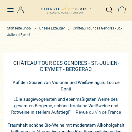
Login
Z
Suche öffn
Startseite Shop
Unsere Erzeuger
Château Tour des Gendres - St.-
Julien-d’Eymet
CHÂTEAU TOUR DES GENDRES - ST.-JULIEN-
D’EYMET - BERGERAC
Auf den Spuren von Visionär und Weißweinguru Luc de
Conti
„Die ausgewogensten und ebenmäßigsten Weine des
gesamten Bergerac, schöne trockene Weißweine und
Rotweine in steilem Aufstieg!“
– Revue du Vin de France
Traumhaft schöne Bio-Weine mit moderatem Alkoholgehalt
brillieren als Alternativen zu den Prestigegewächsen des