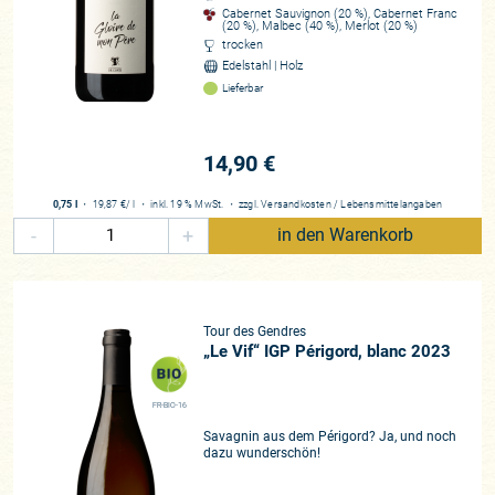
Cabernet Sauvignon (20 %), Cabernet Franc
„Natürlich“ findet sich bei allen großen Weinen der Welt die
(20 %), Malbec (40 %), Merlot (20 %)
Ursache ihrer famosen Qualitäten zunächst im
trocken
herausragenden Terroir. Und die exzellenten, dabei sehr
Edelstahl | Holz
unterschiedlichen Böden der Domaine Tour des Gendres in
Lieferbar
unmittelbarer Nachbarschaft zum Bordelais sind mit der
gleichen Struktur gesegnet wie in den großen Lagen am Ufer
14,90 €
der Gironde: Lehmige Sandböden vermitteln den Weinen
Cremigkeit und Frucht, karge Kalkböden zeichnen für die
0,75 l
・
19,87 €
/ l
・
inkl. 19 % MwSt.
・
zzgl.
Versandkosten
/
Lebensmittelangaben
elegante, seidene Textur und die feine Mineralität
-
+
in den Warenkorb
verantwortlich und von kieseligen Granit- und Kalkböden
kommen eine sehr spezifische Fruchtausprägung und die
tiefe Farbe.
Tour des Gendres
Zudem hat unser Freund Luc de Conti, die Lichtgestalt des
„Le Vif“ IGP Périgord, blanc 2023
Bergerac und in Frankreich längst als Winzerikone gefeiert,
die Weinbergarbeit in Bergerac geradezu revolutioniert: eine
strikte Mengenbegrenzung, eine sehr späte und extrem
FR-BIO-16
selektive Ernte in mehreren Durchgängen, um nur auf den
Savagnin aus dem Périgord? Ja, und noch
dazu wunderschön!
Punkt gereifte Trauben zu lesen, Umstellung auf biologisch-
dynamischen Anbau, um eine tiefe Wurzelung der Rebstöcke