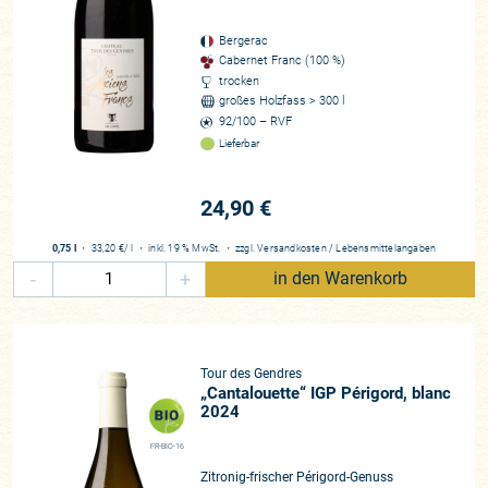
zweifellos einer der lebenden Beweise der in Frankreich von
jedem Weinfreund schon quasi mit der Muttermilch
Bergerac
aufgesogenen These, dass der Begriff Terroir weit mehr
Cabernet Franc (100 %)
umfasst als „nur“ die Qualität des Bodens, insbesondere
trocken
nämlich auch die mikroklimatischen Bedingungen und an
großes Holzfass > 300 l
allererster Stelle den Winzer selbst. Seine Arbeit in Weinberg
92/100 – RVF
und Keller sind die wohl alles entscheidenden Faktoren, was
Lieferbar
die Qualität eines Weines letztendlich betrifft. Und so
kommen wir nochmals zurück zum Anfang. Das Ergebnis
24,90 €
dieser jahrelangen, schrittweise erfolgten Verbesserungen
zeigt Erfolg, an den heute die nächste Generation anknüpfen
0,75 l
・
33,20 €
/ l
・
inkl. 19 % MwSt.
・
zzgl.
Versandkosten
/
Lebensmittelangaben
kann. Und das unbestechliche Urteil der Revue du Vin de
-
+
in den Warenkorb
France lautet:
„Von Tour des Gendres kommen die ausgewogensten und
ebenmäßigsten Weine des gesamten Bergerac, schöne
Tour des Gendres
trockene Weißweine und Rotweine in steilem Aufstieg!“
„Cantalouette“ IGP Périgord, blanc
2024
Winzer*in
FR-BIO-16
Margaux und Gilles de Conti
Zitronig-frischer Périgord-Genuss
Region