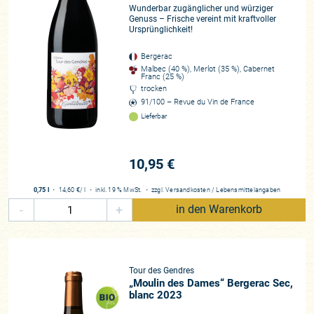
Wunderbar zugänglicher und würziger
Genuss – Frische vereint mit kraftvoller
Ursprünglichkeit!
Bergerac
Malbec (40 %), Merlot (35 %), Cabernet
Franc (25 %)
trocken
91/100 – Revue du Vin de France
Lieferbar
10,95 €
0,75 l
・
14,60 €
/ l
・
inkl. 19 % MwSt.
・
zzgl.
Versandkosten
/
Lebensmittelangaben
-
+
in den Warenkorb
Tour des Gendres
„Moulin des Dames“ Bergerac Sec,
blanc 2023