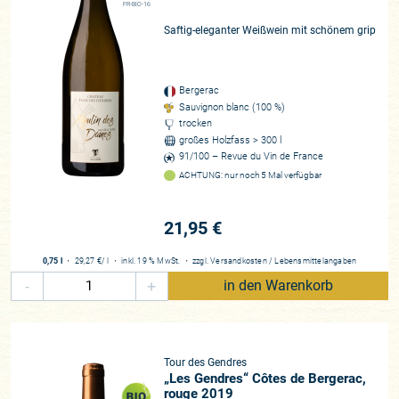
FR-BIO-16
Saftig-eleganter Weißwein mit schönem grip
Bergerac
Sauvignon blanc (100 %)
trocken
großes Holzfass > 300 l
91/100 – Revue du Vin de France
ACHTUNG: nur noch 5 Mal verfügbar
21,95 €
0,75 l
・
29,27 €
/ l
・
inkl. 19 % MwSt.
・
zzgl.
Versandkosten
/
Lebensmittelangaben
-
+
in den Warenkorb
Tour des Gendres
„Les Gendres“ Côtes de Bergerac,
rouge 2019