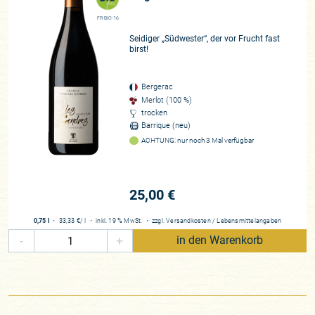
FR-BIO-16
Seidiger „Südwester“, der vor Frucht fast
birst!
Bergerac
Merlot (100 %)
trocken
Barrique (neu)
ACHTUNG: nur noch 3 Mal verfügbar
25,00 €
0,75 l
・
33,33 €
/ l
・
inkl. 19 % MwSt.
・
zzgl.
Versandkosten
/
Lebensmittelangaben
-
+
in den Warenkorb