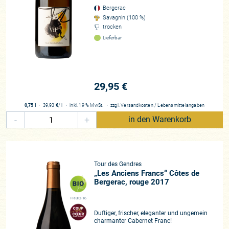
(die im Übrigen aus uraltem, allerbestem genetischen
Bergerac
Material bestehen) zu erreichen sowie eine manuelle
Savagnin (100 %)
Bearbeitung der extrem gepflegten Böden. Wer jemals die
trocken
aufgelockerte, feinkrümelige Bodenstruktur in den
Lieferbar
gutseigenen Weinbergen begutachtete und sie durch bloßen
Augenschein mit dem „Beton“ der Nachbarn verglichen hat,
der ahnt, was sich hinter dem Begriff der „lebenden Böden“
verbirgt und begreift, wie viel harte, körperliche Arbeit hinter
29,95 €
dem Top-Zustand des erstklassigen Terroirs stecken muss.
Mittlerweile besitzen wegen dieser Umstellung alle Weine
0,75 l
・
39,93 €
/ l
・
inkl. 19 % MwSt.
・
zzgl.
Versandkosten
/
Lebensmittelangaben
deutlich mehr Frische, infolge einer perfekten Säurestruktur
-
+
in den Warenkorb
und deutlich weniger Alkohol! Die in jahrelanger, mühevoller
Handarbeit entstandenen „lebenden Böden“ voller
Mikroorganismen helfen den Reben, ihre Erträge und die
Qualitäten ihrer Beeren selbst zu regulieren. Dazu geben
Tour des Gendres
ihnen die de Contis Gelegenheit durch ihre intensive
„Les Anciens Francs“ Côtes de
Bergerac, rouge 2017
Weinbergarbeit im Einklang mit der Natur – und nicht gegen
sie!
FR-BIO-16
Duftiger, frischer, eleganter und ungemein
Luc de Conti, der aktuell seinen Ruhestand genießt, war
charmanter Cabernet Franc!