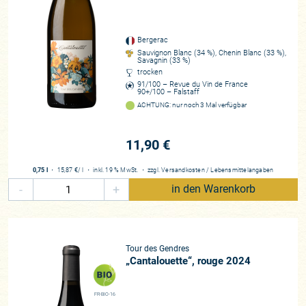
Bergerac
Rebfläche
Bergerac
30 Hektar
Sauvignon Blanc (34 %), Chenin Blanc (33 %),
Savagnin (33 %)
Rebsorten
trocken
91/100 – Revue du Vin de France
Rot: Cabernet Franc, Merlot, Malbec Weiß: Sauvignon Blanc, Sémillon,
90+/100 – Falstaff
Chenin, Savagnin
ACHTUNG: nur noch 3 Mal verfügbar
Beste Lagen
IGP Périgord
11,90 €
Zusammenarbeit
0,75 l
・
15,87 €
/ l
・
inkl. 19 % MwSt.
・
zzgl.
Versandkosten
/
Lebensmittelangaben
seit 1999
-
+
in den Warenkorb
Historie
Anfang der 1980er Jahre pflanzte Luc neue Weinberge und erhielt ein
paar Hektar alte Reben. 1990 trat sein Cousin, Francis, in den Betrieb
ein und brachte weitere 20 Hektar mit
Tour des Gendres
„Cantalouette“, rouge 2024
FR-BIO-16