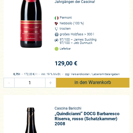
Jahrgängen der Cascina!
Vinifikation ist vergleichsweise unspektakulär: Die Weine
gären teils noch in alten GFK-Tank statt im Stahl. Nicht etwa
aus Sparzwang, sondern weil Natale das neutrale und
Piemont
Nebbiolo (100 %)
temperatursensible Material schätzt. „Stahl ist kalt, beim GFK
trocken
fühle ich den Wein, er reagiert auf das Umfeld im Keller“. Im
großes Holzfass > 300 l
Anschluss reifen die Weine, von denen rund 30.000 Flaschen
97/100 – James Suckling
97/100 – Jeb Dunnuck
pro Jahr erzeugt werden, dann in
botti grandi
, also im großen
Lieferbar
Eichenholz. Ausschlaggebend ist die lange Flaschenreife
sowie eine beachtliche Anzahl an Weinen, die die beiden
129,00 €
bewusst zurückhalten, perfekt lagern und bei Trinkreife
veröffentlichen. Ihre Weine eint eine Signatur, die ihre
0,75 l
・
172,00 €
/ l
・
inkl. 19 % MwSt.
・
zzgl.
Versandkosten
/
Lebensmittelangaben
Wurzeln in der Tradition der Region hat, aber immer die
-
+
in den Warenkorb
Eleganz wahrt. Barruchis Barbareschi sind frei von neuem
Holz und großer Konzentration, sind filigran und vielschichtig,
wozu auch eben besagter Nebbiolo Rosé beiträgt. Das große
Highlight sind die Schatzkammer-Füllungen, die dank
Cascina Baricchi
optimaler Lagerbedingungen ein Potenzial an den Tag legen,
„Quindicianni“ DOCG Barbaresco
wie man es in Zeiten von Neubauten ohne Keller und vielen
Riserva, rosso (Schatzkammer)
Umzügen selbst nur noch äußerst selten erlebt. Natale und
2008
Francesca sind echte Weinfreaks, sie brennen für ihr Thema