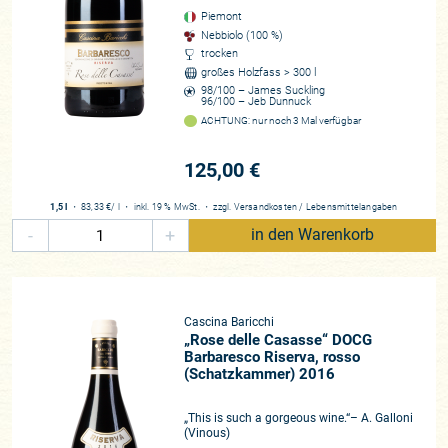
schienen.
Piemont
Nebbiolo (100 %)
Alles hochspannend: Natale stammt nicht aus einer
trocken
großes Holzfass > 300 l
„klassischen“ Winzerfamilie (wobei sein Urgroßvater Angelo
98/100 – James Suckling
Gajas Großvater war!), sein Vater, dessen Nachfolger er
96/100 – Jeb Dunnuck
antreten sollte, war in der Provinz Varese, nicht weit von
ACHTUNG: nur noch 3 Mal verfügbar
Ghemme und Gattinara, im Fliesengeschäft. Doch eine
Bänderverletzung nach einem Skiunfall, die ihn für ein halbes
125,00 €
Jahr nahezu außer Gefecht setzte, veränderte alles. Er zog in
ein Bauernhaus, umgeben von sechs Hektar Land,
1,5 l
・
83,33 €
/ l
・
inkl. 19 % MwSt.
・
zzgl.
Versandkosten
/
Lebensmittelangaben
Obstbäumen uns Haselnusshainen sowie ein paar Rebzeilen
-
+
in den Warenkorb
(Nebbiolo, etwas Dolcetto und Barbera), dass sein Vater
Ende der 1970er als „Sommerfrische“ erworben hatte. Hier
erwachte dann Natales Liebe zum Wein und die Idee, diesen
auch in Eigenregie zu erzeugen. Das Handwerk erlernte er
Cascina Baricchi
ziemlich schnell, lieferte bald schon Trauben – u. a. an
„Rose delle Casasse“ DOCG
Barbaresco Riserva, rosso
niemand geringeren als Bruno Giacosa!
(Schatzkammer) 2016
Natale hat ein Faible für seltene Rebsorten und die
„This is such a gorgeous wine.“– A. Galloni
leidenschaftliche Neugier, wie sie nur Autodidakten besitzen.
(Vinous)