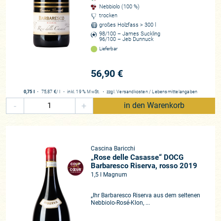
Nebbiolo (100 %)
einer vertrauten Heimat? Das Piemont macht es möglich!
trocken
großes Holzfass > 300 l
Ein Besuch, der alle Sprachbarrieren überwindet
98/100 – James Suckling
96/100 – Jeb Dunnuck
Natale und Francesca Simonetta bewirtschaften die Cascina
Lieferbar
Baricchi in Neviglie, etwa zehn Kilometer südöstlich von
Barbaresco. Das Dörfchen selbst befindet sich bereits
56,90 €
außerhalb des Barbaresco-Gebiets, aufgrund historischer
Verbindungslinien darf das Weingut seine Weine allerdings
0,75 l
・
75,87 €
/ l
・
inkl. 19 % MwSt.
・
zzgl.
Versandkosten
/
Lebensmittelangaben
als Barbaresco deklarieren, auch wenn sich der Keller nicht
-
+
in den Warenkorb
im Kerngebiet befindet. Unser erster Besuch gestaltete sich
recht abenteuerlich. Man spürt sofort, dass man sich hier in
einer Art Übergangszone befindet: viele Waldflächen, raue
Winde und eine exponierte Höhenlage (rund 500 Meter über
Cascina Baricchi
N. N.). Natale selbst spricht nur gebrochen Französisch und
„Rose delle Casasse“ DOCG
einige Brocken Englisch (unsere Italienischkenntnisse sind
Barbaresco Riserva, rosso 2019
ausbaufähig), war aber Feuer und Flamme, uns seine
1,5 l Magnum
Cascina zu zeigen. Er erzählte auf italienisch, seine Frau
Francesca übersetzte. Dem enthusiastischen Winzer gelang
„Ihr Barbaresco Riserva aus dem seltenen
Nebbiolo-Rosé-Klon, ...
es derart anschaulich seine Geschichte zu erzählen, dass
sich schon bald alle Sprachbarrieren in Luft auszulösen