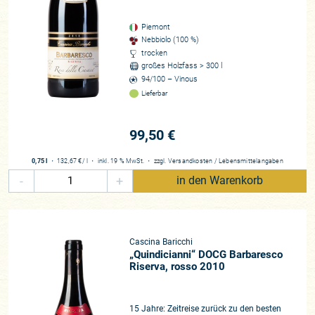
Neben seinem Nebbiolo Rosé bewirtschaftet er direkt am
Hof gelegen noch einige Parzellen der autochthonen
Piemont
Weißweinrebsorte Timorasso, aber auch einige Reihen
Nebbiolo (100 %)
Viognier, Riesling und sogar Chenin Blanc, die er für einen
trocken
Spumante verwendet, der mehr oder weniger komplett im
großes Holzfass > 300 l
Land bleibt. Der Timorasso zählt zu den idiosynkratischsten
94/100 – Vinous
Weinen der Langhe, ein echter Kultwein mit Reifepotenzial
Lieferbar
und einer der großen Weißweine Italiens.
99,50 €
Vinifikation und Stil
Apropos Reifepotenzial: auf der rund sieben Hektar
0,75 l
・
132,67 €
/ l
・
inkl. 19 % MwSt.
・
zzgl.
Versandkosten
/
Lebensmittelangaben
umfassenden Cascina Baricchi ticken die Uhren langsamer
-
+
in den Warenkorb
als andernorts. Eine Vielzahl der Weine erscheint deutlich
später als es die Regularien erfordern. Denn Natale und
Francesca lieben gereiften Wein und das Konzept der
Riserva. Beide sind echte Hedonisten, keine Reise ohne
Cascina Baricchi
kulinarische Abenteuer, keine Verkostung ohne ein
„Quindicianni“ DOCG Barbaresco
ausführliches Essen. Sie kennen die großen Weine der Welt
Riserva, rosso 2010
und möchten die Faszination des Nebbiolos auch bei ihren
Weinen – ohne Abstraktion oder besonderen Anforderungen
15 Jahre: Zeitreise zurück zu den besten
an die Geduld – nacherlebbar und erfahrbar machen. Die