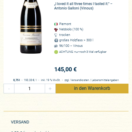
und setzen genau dort an, wo es besonders spannend wird:
„I loved it all three times I tasted it.“ –
bei der Sichtbarmachung von Zeit. Genau deshalb erreichen
Antonio Galloni (Vinous)
Sie uns, wo der Verstand nicht herrscht, sondern die pure
Leidenschaft. Sie treffen uns nämlich mitten ins Herz und
Piemont
wecken unsere Emotionen!
Nebbiolo (100 %)
trocken
Winzer*in
großes Holzfass > 300 l
96/100 – Vinous
Francesca und Natala Simonetta
ACHTUNG: nur noch 3 Mal verfügbar
Region
Piemont
145,00 €
Rebfläche
7 ha, ca. 30.000 Flaschen
0,75 l
・
193,33 €
/ l
・
inkl. 19 % MwSt.
・
zzgl.
Versandkosten
/
Lebensmittelangaben
Rebsorten
-
+
in den Warenkorb
Nebbiolo (Rose delle Casasse), Barbera, Timorasso, Sauvignon Blanc,
Chardonnay, Viognier, Riesling, Chenin Blanc
Beste Lagen
Spezialität ist die Riserva Quindicianni
VERSAND
Zusammenarbeit
seit 2026