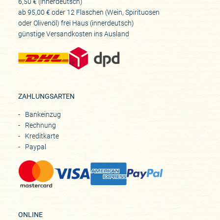
6,50 € (innerdeutsch)
Historie
ab 95,00 € oder 12 Flaschen (Wein, Spirituosen
oder Olivenöl) frei Haus (innerdeutsch)
1989 gegründet
günstige Versandkosten ins Ausland
ZAHLUNGSARTEN
Bankeinzug
Rechnung
Kreditkarte
Paypal
ONLINE