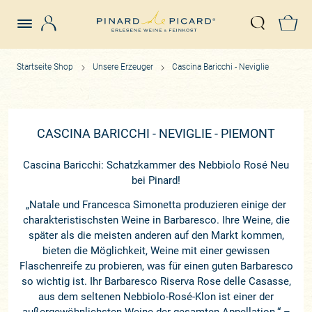
Login
Z
Suche öffn
Startseite Shop
Unsere Erzeuger
Cascina Baricchi - Neviglie
CASCINA BARICCHI - NEVIGLIE - PIEMONT
Cascina Baricchi: Schatzkammer des Nebbiolo Rosé Neu
bei Pinard!
„Natale und Francesca Simonetta produzieren einige der
charakteristischsten Weine in Barbaresco. Ihre Weine, die
später als die meisten anderen auf den Markt kommen,
bieten die Möglichkeit, Weine mit einer gewissen
Flaschenreife zu probieren, was für einen guten Barbaresco
so wichtig ist. Ihr Barbaresco Riserva Rose delle Casasse,
aus dem seltenen Nebbiolo-Rosé-Klon ist einer der
außergewöhnlichsten Weine der gesamten Appellation.“
–