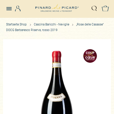
Login
Z
Suche öffn
Startseite Shop
Cascina Baricchi - Neviglie
„Rose delle Casasse“
DOCG Barbaresco Riserva, rosso 2019