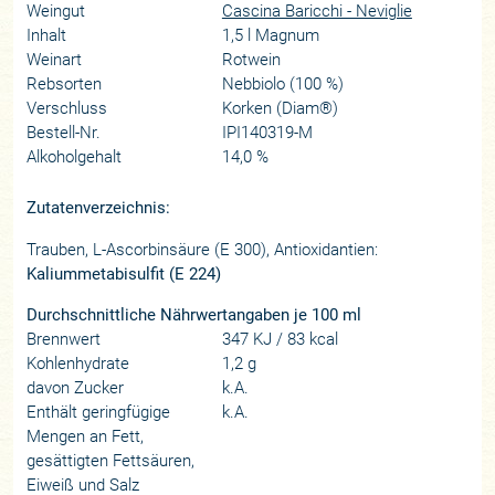
Weingut
Cascina Baricchi - Neviglie
Inhalt
1,5 l Magnum
Weinart
Rotwein
Rebsorten
Nebbiolo (100 %)
Verschluss
Korken (Diam®)
Bestell-Nr.
IPI140319-M
Alkoholgehalt
14,0 %
Zutatenverzeichnis:
Trauben, L-Ascorbinsäure (E 300), Antioxidantien:
Kaliummetabisulfit (E 224)
Durchschnittliche Nährwertangaben je 100 ml
Brennwert
347 KJ / 83 kcal
Kohlenhydrate
1,2 g
davon Zucker
k.A.
Enthält geringfügige
k.A.
Mengen an Fett,
gesättigten Fettsäuren,
Eiweiß und Salz