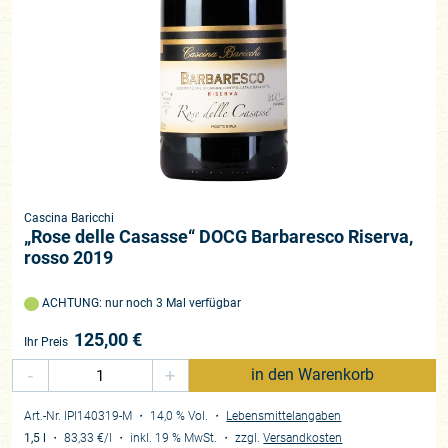
Cascina Baricchi
„Rose delle Casasse“ DOCG Barbaresco Riserva,
rosso 2019
ACHTUNG: nur noch 3 Mal verfügbar
125,00
€
Ihr Preis
-
+
in den Warenkorb
Art.-Nr. IPI140319-M
・ 14,0 % Vol.
・
Lebensmittelangaben
1,5 l
・
83,33 €
/l
・
inkl. 19 % MwSt.
・
zzgl.
Versandkosten