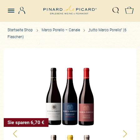
Login
Z
Suche öffn
Startseite Shop
Marco Porello – Canale
„tutto Marco Porello“ (6
Flaschen)
Sie sparen 6,70 €