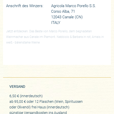
Anschrift des Winzers:
Agricola Marco Porello S.S.
Corso Alba, 71
12043 Canale (CN)
ITALY
Jetzt entdecken: Das Beste von Marco Porello, dem begnadeten
Weinmacher aus Canale im Piemont. Nebbiolo & Barbera in rot, Arneis in
weiß - bärenstarke Weine
VERSAND
6,50 € (innerdeutsch)
ab 95,00 € oder 12 Flaschen (Wein, Spirituosen
oder Olivenöl) frei Haus (innerdeutsch)
günstige Versandkosten ins Ausland