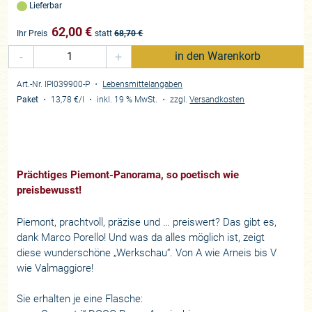
Lieferbar
62,00
€
Ihr Preis
statt
68,70
€
-
+
in den Warenkorb
Art.-Nr. IPI039900-P
・
Lebensmittelangaben
Paket
・
13,78 €
/l
・
inkl. 19 % MwSt.
・
zzgl.
Versandkosten
Prächtiges Piemont-Panorama, so poetisch wie
preisbewusst!
Piemont, prachtvoll, präzise und … preiswert? Das gibt es,
dank Marco Porello! Und was da alles möglich ist, zeigt
diese wunderschöne „Werkschau“. Von A wie Arneis bis V
wie Valmaggiore!
Sie erhalten je eine Flasche: