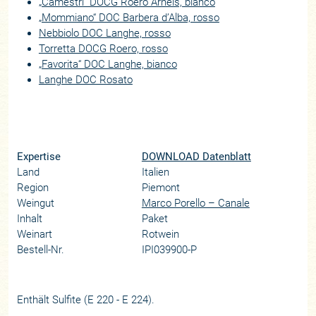
„Camestrì“ DOCG Roero Arneis, bianco
„Mommiano“ DOC Barbera d’Alba, rosso
Nebbiolo DOC Langhe, rosso
Torretta DOCG Roero, rosso
„Favorita“ DOC Langhe, bianco
Langhe DOC Rosato
Expertise
DOWNLOAD Datenblatt
Land
Italien
Region
Piemont
Weingut
Marco Porello – Canale
Inhalt
Paket
Weinart
Rotwein
Bestell-Nr.
IPI039900-P
Enthält Sulfite (E 220 - E 224).