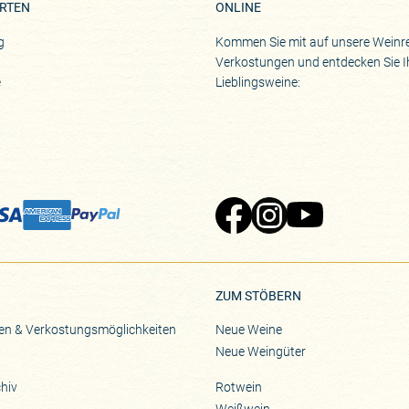
RTEN
ONLINE
e richtige (Warte-)Zeit für den Nebbiolo. So lautete stets Arturos Le
g
Kommen Sie mit auf unsere Weinre
heint, dass sich das Warten mehr denn je gelohnt hat. Die Zeit ist r
Verkostungen und entdecken Sie I
e
Lieblingsweine:
Zu Pinard's Facebook-Seite
Zu Pinard's Instagram-Seite
Zu Pinard's YouTube-S
ZUM STÖBERN
en & Verkostungsmöglichkeiten
Neue Weine
Neue Weingüter
hiv
Rotwein