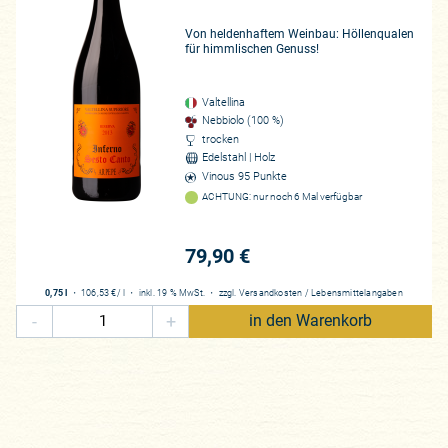
ein belohnt wird. Dantes Göttliche Komödie und die zu durchlaufen
des Dichters unweigerlich in den Sinn – und tauchen auch tatsächlich
Von heldenhaftem Weinbau: Höllenqualen
für himmlischen Genuss!
det der sogenannte Rosso di Valtellina DOC, der zu mindestens 90 % 
llina Superiore DOCG. Lediglich fünf Unterzonen (
sottozone
), kleinst
t hervorheben: Grumello, Maroggia, Sassella, Valgella und das sogenan
Valtellina
s Valtellinas, dessen kräftigere Rotweine besondere Aufmerksamkeit 
Nebbiolo (100 %)
trocken
Edelstahl | Holz
nd Zugpferd der Region
Vinous 95 Punkte
 nach besonders hervor, und wir verdanken diese vorzügliche Empfeh
ACHTUNG: nur noch 6 Mal verfügbar
Musketiere unseres spanischen Champions-League-Teams Envínate. E
E. Hinter diesem Akronym verbirgt sich Arturo Pelizzatti Perego, der
enannt wird. Denn drei Meilensteine prägen die Gutsgeschichte: 1860
79,90 €
st sich bis 1860 zurückdatieren, wurde dann in den 1970er-Jahren zum
n Betrieb aufgrund seiner voranschreitenden Krebskrankheit veräußer
0,75 l
・
106,53 €
/ l
・
inkl. 19 % MwSt.
・
zzgl.
Versandkosten
/
Lebensmittelangaben
erpflichtete sich, die Einzigartigkeit der Nebbiolo-Traube im Valtelli
-
+
in den Warenkorb
ch dem Weinbau. Nur durch Verpachtung gelang es ihm den Betrieb vo
dings die Kernlagen des väterlichen Betriebs wiedererwerben. Wir ve
ortschreibung einer einzigartigen Geschichte, die erneut in eine Trag
e 2004 erlag. Doch standen hier inzwischen die Geschwister Isabella
s ihrer Vorfahren zu bewahren und das Weingut in eine ebenso gesch