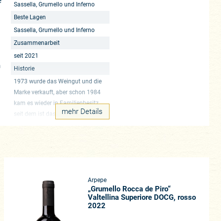
e
Sassella, Grumello und Inferno
Beste Lagen
Sassella, Grumello und Inferno
Zusammenarbeit
seit 2021
n
Historie
1973 wurde das Weingut und die
Marke verkauft, aber schon 1984
kam es wieder in Familienbesitz,
mehr Details
seit dem ist das Ziel das volle
Potenzial des Nebbiolo zur
Geltung zu bringen
n
er
en Veränderungen nach höher
icola Antoniolo erfreut sich im
Arpepe
ch hier ebenfalls. Und schon
„Grumello Rocca de Piro“
 Antonio Galloni berichtete jüngst
Valtellina Superiore DOCG, rosso
2022
ie Fähigkeit, die Essenz der Lage