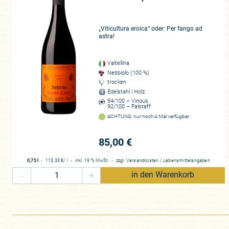
Was die Geschwister seitdem inve
Schleppzügen ausgestattet, wie ma
„Viticultura eroica“ oder: Per fango ad
in die Hügel gegrabenen Kellerei w
astra!
unverkennbar ausfallen und unter
traditionellsten Erzeuger des Valt
Valtellina
je nach Jahrgang bis zu 69 Tage d
Nebbiolo (100 %)
Kastanienholz für die Cru-Abfüllu
trocken
Enthusiast
. Im Zentrum steht aus
Edelstahl | Holz
Sassella, Grumello und Inferno sin
94/100 – Vinous
92/100 – Falstaff
hoch aus. Aber auch Kalkstein dom
ACHTUNG: nur noch 4 Mal verfügbar
völlig andere Facetten. Das Poten
Valtellina können sich mit den et
85,00 €
Potenzial, vor allem da die Welt ih
besonders betont wird. Ein Nebbiol
0,75 l
・
113,33 €
/ l
・
inkl. 19 % MwSt.
・
zzgl.
Versandkosten
/
Lebensmittelangaben
Höhenlagen und das raue Klima er
-
+
in den Warenkorb
gesellen sich Kräuter- Minze – und
Weine hier ausstrahlen ist bemer
gehörigen Quantums Geduld. Die Ge
galt und all seinen Weinen viele 
zelebriert es förmlich, was Beso