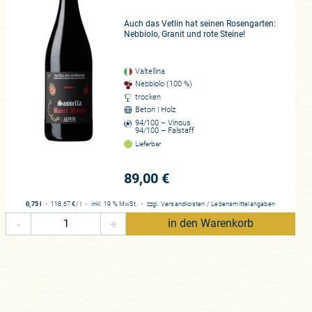
den Höllenkreise kommen einem
 auf. Das Valtellina besitzt eine
Auch das Vetlin hat seinen Rosengarten:
Nebbiolo, Granit und rote Steine!
aus Nebbiolo bestehen muss.
e Gebiete von 15 bis 140 Hektar
nte Inferno, eine der
Valtellina
verdienen.
Nebbiolo (100 %)
trocken
Beton | Holz
94/100 – Vinous
lung niemand geringerem als
94/100 – Falstaff
s handelt sich um die in Sondrio
Lieferbar
 „Wiederaufbauer“ des Weinguts,
, 1984 und 2004. Das schlicht
89,00 €
 Leidwesen Arturo Pelizatti
te. Erst ein Jahrzehnt später
0,75 l
・
118,67 €
/ l
・
inkl. 19 % MwSt.
・
zzgl.
Versandkosten
/
Lebensmittelangaben
na herauszuarbeiten. Als einziges
-
+
in den Warenkorb
r dem kompletten Ausverkauf zu
rdanken nun der fünften
ödie hätte münden können, als
, Emanuele und Guido bereit,
ichtsträchtige Zukunft zu führen.