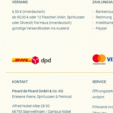
VERSAND
ZAHLUNGSA
„Il giusto tempo del Nebbiolo“, di
6,50 € (innerdeutsch)
Bankeinzu
schreiben das Jahr 2025 und es sc
ab 95,00 € oder 12 Flaschen (Wein, Spirituosen
Rechnung
Piemont!
oder Olivenöl) frei Haus (innerdeutsch)
Kreditkart
günstige Versandkosten ins Ausland
Paypal
KONTAKT
SERVICE
Pinard de Picard GmbH & Co. KG
Öffnungszeit
Erlesene Weine, Spirituosen & Feinkost
Anfahrt
Alfred-Nobel-Allee 28-30
PINwand-Arc
66793 Saarwellingen / Campus Nobel