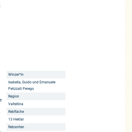
5
Winzer*in
Isabella, Guido und Emanuele
Pelizzati Perego
Region
e
Valtellina
Rebfläche
e
13 Hektar
Rebsorten