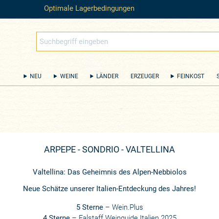
Optimale Lagerbedingungen
NEU
WEINE
LÄNDER
ERZEUGER
FEINKOST
ARPEPE - SONDRIO - VALTELLINA
Valtellina: Das Geheimnis des Alpen-Nebbiolos
Neue Schätze unserer Italien-Entdeckung des Jahres!
5 Sterne
–
Wein.Plus
4 Sterne
–
Falstaff
Weinguide Italien 2025