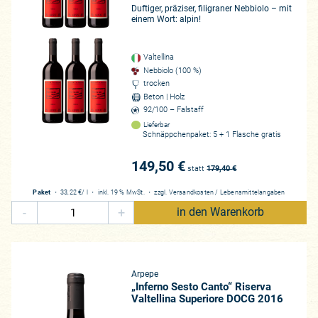
Duftiger, präziser, filigraner Nebbiolo – mit
 des Erzeugerstils zu vermitteln, macht den Nebbiolo zu einer einzi
einem Wort: alpin!
lo einmal erlebt haben - meist durch die Weine der Langhe -, ist es
utet: Alto Piemonte und Valtellina, zwei eigenständige und unterschie
n Beitrag vor zwei Jahren habe ich mehr Weine aus dem Alto Piemonte
Valtellina
Nebbiolo (100 %)
uen Betrieben. Das Tempo des Wandels ist rasant und oft auch aufreg
trocken
Weine nur einer Handvoll Kenner bekannt sind und in der heutigen We
Beton | Holz
92/100 – Falstaff
ebbiolo!
Lieferbar
urchterregenden Bergen“, so beschrieb Leonardo da Vinci die Region 
Schnäppchenpaket: 5 + 1 Flasche gratis
e der attraktivsten Regionen für Nebbiolo. Wir befinden uns hier weiter
149,50 €
ellina, eine Region von lediglich rund 1.000 Hektar Rebfläche (einst 
statt
179,40
€
die Schweiz und Südtirol an, die zudem Hauptabnehmer der finesserei
Paket
・
33,22 €
/ l
・
inkl. 19 % MwSt.
・
zzgl.
Versandkosten
/
Lebensmittelangaben
h hier lediglich 80km nördlich. Damit zeichnet sich auch schon das Lan
-
+
in den Warenkorb
erten Steillagen geprägt, erinnern an einen Hybrid aus dem Tessin u
tisches Paradies: Die Adda fließt hier von den Rätischen Alpen über
e im Norden von Gebirgszügen eingefasst, ist von kalten Nordwinden 
warmen Luftströmungen entstehen weitestgehend bewahrt. Der Comer Se
Arpepe
 betreibt, ist sich einer gewissen Selbstkasteiung wohlbewusst, nic
„Inferno Sesto Canto“ Riserva
, dem „heroischen Weinbau“: Zwischen 300 und 700 Metern Höhe wird d
Valtellina Superiore DOCG 2016
lt und liegen in der Gele weit verstreut. Handarbeit ist hier eine Not