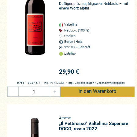
Duftiger, präziser, filigraner Nebbiolo – mit
und des Jahrgangs durch die Linse
einem Wort: alpin!
Konsumenten den Zauber des Nebbio
es denn sonst noch? Die Antwort la
bieten haben. Seit meinem letzte
Valtellina
Nebbiolo (100 %)
denn je zuvor, viele davon von ne
trocken
diese handwerklich hergestellten 
Beton | Holz
92/100 – Falstaff
Valtellina: Il paradiso puro del N
Lieferbar
„Ein Tal, umgeben von hohen und f
Atlanticus. Das Valtellina ist ein
29,90 €
gesagt in der Lombardei. Das Valt
Hektar groß!), grenzt bereits an 
0,75 l
・
39,87 €
/ l
・
inkl. 19 % MwSt.
・
zzgl.
Versandkosten
/
Lebensmittelangaben
Ski-Gebiet St. Moritz befindet sic
-
+
in den Warenkorb
Weinortschaften sind von terrassi
Landschaft erweist sich als klima
den Po. Das Tal wird im Süden wi
Pilzkrankheiten, die bei feucht-
Arpepe
Temperaturregulator. Wer Weinbau
„Il Pettirosso“ Valtellina Superiore
Valtellina von der
viticultura eroica
DOCG, rosso 2022
die Parzellen zeigen sich verwinke