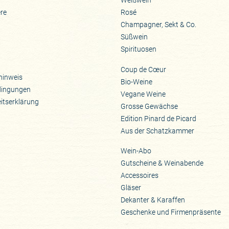
Weißwein
ere
Rosé
Champagner, Sekt & Co.
Süßwein
Spirituosen
Coup de Cœur
hinweis
Bio-Weine
dingungen
Vegane Weine
eitserklärung
Grosse Gewächse
Edition Pinard de Picard
Aus der Schatzkammer
Wein-Abo
Gutscheine & Weinabende
Accessoires
Gläser
Dekanter & Karaffen
Geschenke und Firmenpräsente