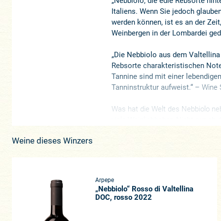
„Nebbiolo, die edle Rebsorte hint
Italiens. Wenn Sie jedoch glaub
werden können, ist es an der Zeit
Weinbergen in der Lombardei gede
„Die Nebbiolo aus dem Valtellina
Rebsorte charakteristischen Note
Tannine sind mit einer lebendige
Tanninstruktur aufweist.“
–
Wine 
Was hat die Welt des Nebbiolo ne
viele Weinliebhaber. Nicht nur ob d
weltberühmten Weinbauregionen d
Weine dieses Winzers
aktuell im Burgund, der Champagne
aufs Piemont gerichtet, der viell
lechzen nach jenen filigranen un
gelegenen Lagen und Subregionen. 
Arpepe
Gattinara höchster Beliebtheit, 
„Nebbiolo“ Rosso di Valtellina
1999 entdeckte Paolo de Marchi (Is
DOC, rosso 2022
über diesen Trend, der exponentiel
„Es steht außer Frage, dass der N