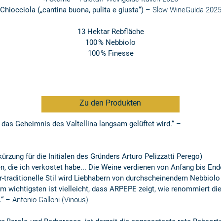
Chiocciola („cantina buona, pulita e giusta“)
–
Slow Wine
Guida 202
13 Hektar Rebfläche
100 % Nebbiolo
100 % Finesse
Zu den Produkten
 das Geheimnis des Valtellina langsam gelüftet wird.“
–
rzung für die Initialen des Gründers Arturo Pelizzatti Perego)
, die ich verkostet habe... Die Weine verdienen von Anfang bis End
-traditionelle Stil wird Liebhabern von durchscheinendem Nebbiolo
m wichtigsten ist vielleicht, dass ARPEPE zeigt, wie renommiert di
.“
– Antonio Galloni (
Vinous
)