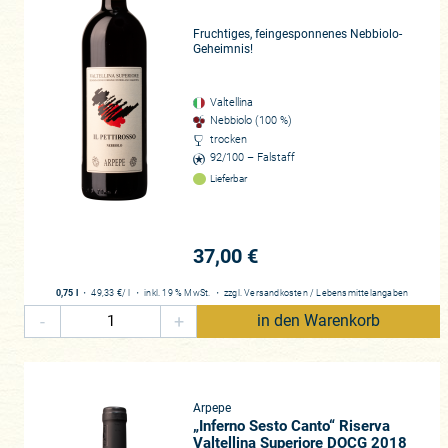
einem wahrhaft paradiesischen W
hier auch 700 Jahre nach dem Tod 
Fruchtiges, feingesponnenes Nebbiolo-
Geheimnis!
Qualitätspyramide: Die Basis bil
Darüber erschließen sich die Valte
Größe, dürfen sich auf dem Etiket
Valtellina
eindrucksvollsten Subregionen de
Nebbiolo (100 %)
trocken
92/100 – Falstaff
ArPePe: Historisches Akronym u
Lieferbar
Ein Betrieb ragt unserer Meinung
Roberto Santana, einem der vier 
gelegene Società Agricola AR.PE.P
wie er von den heutigen Kindern g
37,00 €
„Pelizzatti“ genannte Weingut läs
Peregos verkauft, dessen Vater de
0,75 l
・
49,33 €
/ l
・
inkl. 19 % MwSt.
・
zzgl.
Versandkosten
/
Lebensmittelangaben
erwarb Arturo den Betrieb zurück, v
-
+
in den Warenkorb
der vier Kinder verschrieb er si
bewahren. Dadurch konnte er aller
Generation, Arturos Kindern, die F
Arturo seinem Krebsleiden im Jahr
Arpepe
festentschlossen, das Vermächtni
„Inferno Sesto Canto“ Riserva
Valtellina Superiore DOCG 2018