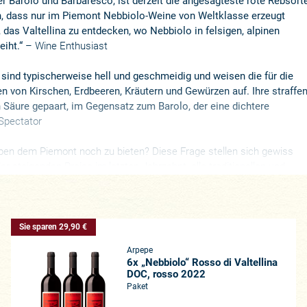
er Barolo und Barbaresco, ist derzeit die angesagteste rote Rebsort
en, dass nur im Piemont Nebbiolo-Weine von Weltklasse erzeugt
, das Valtellina zu entdecken, wo Nebbiolo in felsigen, alpinen
iht.“
–
Wine Enthusiast
 sind typischerweise hell und geschmeidig und weisen die für die
n von Kirschen, Erdbeeren, Kräutern und Gewürzen auf. Ihre straffe
n Säure gepaart, im Gegensatz zum Barolo, der eine dichtere
Spectator
ben dem Piemont noch zu bieten? Diese Frage stellen sich gewiss
er steigenden Preise im letzten Jahrzehnt, alle traditionellen und
er alten Welt verzeichnen extreme Aufmerksamkeit, wir sehen dies
 aber auch kleinen Regionen wie dem Jura. In Italien sind alle Auge
eicht burgundischsten Region Norditaliens. Doch nicht nur Weinliebhab
d terroirgeprägten Rotweinen. Auch Winzer blicken ob der klimatisch
Sie sparen 29,90 €
Das Alto Piemonte steht bei vielen hoch im Kurs, unsere Azienda Agr
Arpepe
andere Betriebe aus dem Piemont wie Giacomo Conterno engagierten si
6x „Nebbiolo“ Rosso di Valtellina
ole e Olena) im Alto Piemonte den alten Familiensitz wieder für sich.
DOC, rosso 2022
l zu steigen scheint:
Paket
ebbiolo eine der größten und edelsten roten Rebsorten der Welt ist. D