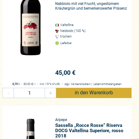
Nebbiolo mit viel Frucht, ungestümem
gartigen Rebsorte. Wenn
Kräutergrün und bemerkenswerter Präsenz
 nur natürlich zu fragen: Was gibt
dliche Regionen, die beide viel zu
 und dem Valtellina verkostet
Valtellina
Nebbiolo (100 %)
end. Das Beste daran ist, dass
trocken
lt einen enormen Wert haben.“
Lieferbar
Valtellina in seinem Codex
 nördlich als im Piemont, genauer
45,00 €
war die Region immerhin 6.000
chen Rotweine sind. Das alpine
0,75 l
・
60,00 €
/ l
・
inkl. 19 % MwSt.
・
zzgl.
Versandkosten
/
Lebensmittelangaben
dschaftsbild des Valtellina ab. Die
-
+
in den Warenkorb
nd Hermitage. Diese raue
 den Comer See bis zur Mündung in
abgeschottet und wird vor
e fungiert hier als
Arpepe
ht umsonst spricht man im
Sassella „Rocce Rosse“ Riserva
ieser in aller Regel betrieben,
DOCG Valtellina Superiore, rosso
wendigkeit, die am Ende jedoch mit
2018