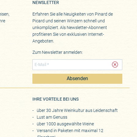
NEWSLETTER
itspruch für ArPePe. Wir
isen,
Erfahren Sie alle Neuigkeiten von Pinard de
eif für Nebbiolo jenseits des
hre
Picard und seinen Winzern schnell und
unkompliziert. Als Newsletter-Abonnent
profitieren Sie von exklusiven Internet-
Angeboten.
Zum Newsletter anmelden:
Absenden
eite
IHRE VORTEILE BEI UNS
über 30 Jahre Weinkultur aus Leidenschaft
Lust am Genuss
über 1000 ausgewählte Weine
Versand in Paketen mit maximal 12