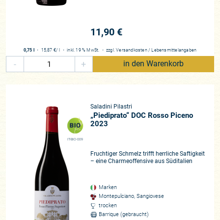
11,90 €
0,75 l
・
15,87 €
/ l
・
inkl. 19 % MwSt.
・
zzgl.
Versandkosten
/
Lebensmittelangaben
-
+
in den Warenkorb
Saladini Pilastri
„Piediprato“ DOC Rosso Piceno
2023
IT-BIO-009
Fruchtiger Schmelz trifft herrliche Saftigkeit
– eine Charmeoffensive aus Süditalien
Marken
Montepulciano, Sangiovese
trocken
Barrique (gebraucht)