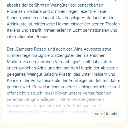
abseits der berühmten Weingüter der benachbarten
Provinzen Toskana und Umbrien liegen, aber Sie, liebe
Kunden, wissen es längst: Das hügelige Hinterland an der
Adriaküste ist mittlerweile Heimat einiger der besten Tropfen
Italiens und strahlt immer heller im Licht der nationalen und
internationalen Presse.
Der „Gambero Rosso“ und auch der
Wine Advocate
etwa
rühmen regelmäßig die Spitzengüter der malerischen
Marken. Zu den „üblichen Verdächtigen“ zählt dabei stets
unser zwischen Adria und den sanften Hügeln der Abruzzen
gelegenes Weingut Saladini Pilastri, das unter Insidern und
Kennern der Verhältnisse als der Aufsteiger der letzten Jahre
gefeiert wird. Ganz klar einer unserer Lieblingsbetriebe – und
offensichtlich auch Ihres! Wovon unsere Verkaufszahlen
beredtes Zeugnis ablegen … Der Bio-Vorzeigebetrieb
begeistert mit ungeschminkten, tieffruchtigen und
körperreichen Weinen von großer Nachhaltigkeit und
mehr Details
originärem regionalem Charakter, ganz ohne „marmeladige“
Allüren. Sie werden aus autochthonen Trauben, die in Top-