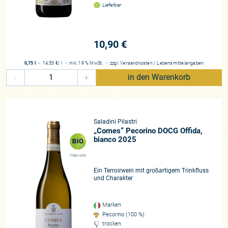
Lieferbar
10,90 €
0,75 l
・
14,53 €
/ l
・
inkl. 19 % MwSt.
・
zzgl.
Versandkosten
/
Lebensmittelangaben
-
+
in den Warenkorb
Saladini Pilastri
„Comes“ Pecorino DOCG Offida,
bianco 2025
IT-BIO-009
Ein Terroirwein mit großartigem Trinkfluss
und Charakter
Marken
Pecorino (100 %)
trocken