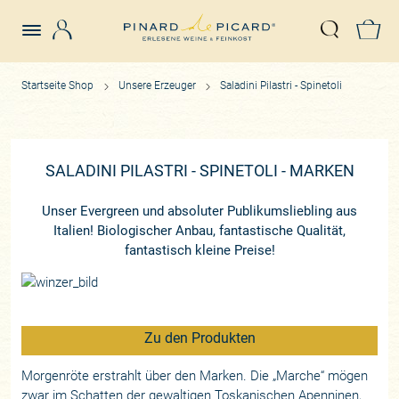
Login
Z
Suche öffn
Startseite Shop
Unsere Erzeuger
Saladini Pilastri - Spinetoli
SALADINI PILASTRI - SPINETOLI - MARKEN
Unser Evergreen und absoluter Publikumsliebling aus
Italien! Biologischer Anbau, fantastische Qualität,
fantastisch kleine Preise!
Zu den Produkten
Morgenröte erstrahlt über den Marken. Die „Marche“ mögen
zwar im Schatten der gewaltigen Toskanischen Apenninen,