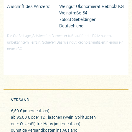
Anschrift des Winzers:
Weingut Ökonomierat Rebholz KG
Weinstraße 54
76833 Siebeldingen
Deutschland
Die Große Lage „Schäwer“ in Burrweiler fußt auf für die Pfalz nahezu
unbekanntem Terrain: Schiefer! Das Weingut Rebholz vinifiziert hieraus ein
neues GG.
VERSAND
6,50 € (innerdeutsch)
ab 95,00 € oder 12 Flaschen (Wein, Spirituosen
oder Olivenöl) frei Haus (innerdeutsch)
günstige Versandkosten ins Ausland