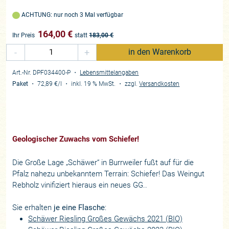
ACHTUNG: nur noch 3 Mal verfügbar
164,00
€
Ihr Preis
statt
183,00
€
-
+
in den Warenkorb
Art.-Nr. DPF034400-P
・
Lebensmittelangaben
Paket
・
72,89 €
/l
・
inkl. 19 % MwSt.
・
zzgl.
Versandkosten
Geologischer Zuwachs vom Schiefer!
Die Große Lage „Schäwer“ in Burrweiler fußt auf für die
Pfalz nahezu unbekanntem Terrain: Schiefer! Das Weingut
Rebholz vinifiziert hieraus ein neues GG..
Sie erhalten
je eine Flasche
:
Schäwer Riesling Großes Gewächs 2021 (BIO)