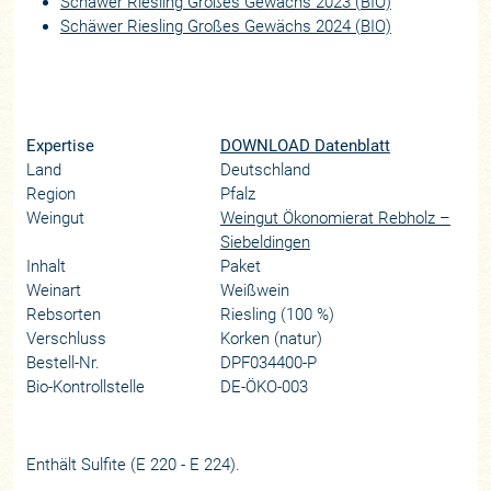
Schäwer Riesling Großes Gewächs 2023 (BIO)
Schäwer Riesling Großes Gewächs 2024 (BIO)
Expertise
DOWNLOAD Datenblatt
Land
Deutschland
Region
Pfalz
Weingut
Weingut Ökonomierat Rebholz –
Siebeldingen
Inhalt
Paket
Weinart
Weißwein
Rebsorten
Riesling (100 %)
Verschluss
Korken (natur)
Bestell-Nr.
DPF034400-P
Bio-Kontrollstelle
DE-ÖKO-003
Enthält Sulfite (E 220 - E 224).