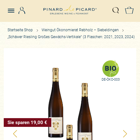
Login
Z
Suche öffn
Startseite Shop
Weingut Ökonomierat Rebholz – Siebeldingen
„Schäwer Riesling Großes Gewächs-Vertikale“ (3 Flaschen: 2021, 2023, 2024)
DE-ÖKO-003
Sie sparen 19,00 €