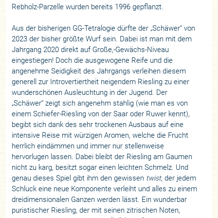
Rebholz-Parzelle wurden bereits 1996 gepflanzt.
Aus der bisherigen GG-Tetralogie dürfte der „Schäwer“ von
2023 der bisher größte Wurf sein. Dabei ist man mit dem
Jahrgang 2020 direkt auf Große,-Gewächs-Niveau
eingestiegen! Doch die ausgewogene Reife und die
angenehme Seidigkeit des Jahrgangs verleihen diesem
generell zur Introvertiertheit neigendem Riesling zu einer
wunderschönen Ausleuchtung in der Jugend. Der
„Schäwer“ zeigt sich angenehm stahlig (wie man es von
einem Schiefer-Riesling von der Saar oder Ruwer kennt),
begibt sich dank des sehr trockenen Ausbaus auf eine
intensive Reise mit würzigen Aromen, welche die Frucht
herrlich eindämmen und immer nur stellenweise
hervorlugen lassen. Dabei bleibt der Riesling am Gaumen
nicht zu karg, besitzt sogar einen leichten Schmelz. Und
genau dieses Spiel gibt ihm den gewissen
twist
, der jedem
Schluck eine neue Komponente verleiht und alles zu einem
dreidimensionalen Ganzen werden lässt. Ein wunderbar
puristischer Riesling, der mit seinen zitrischen Noten,