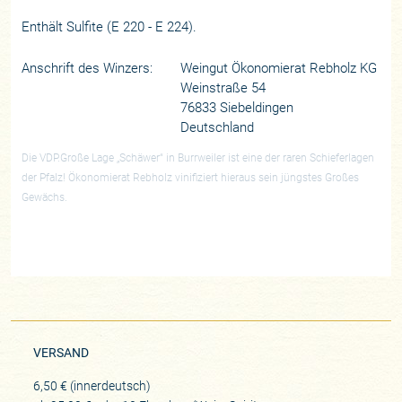
Enthält Sulfite (E 220 - E 224).
Anschrift des Winzers:
Weingut Ökonomierat Rebholz KG
Weinstraße 54
76833 Siebeldingen
Deutschland
Die VDP.Große Lage „Schäwer“ in Burrweiler ist eine der raren Schieferlagen
der Pfalz! Ökonomierat Rebholz vinifiziert hieraus sein jüngstes Großes
Gewächs.
VERSAND
6,50 € (innerdeutsch)