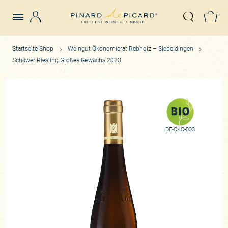
Login
Z
Suche öffn
Startseite Shop
Weingut Ökonomierat Rebholz – Siebeldingen
Schäwer Riesling Großes Gewächs 2023
DE-ÖKO-003