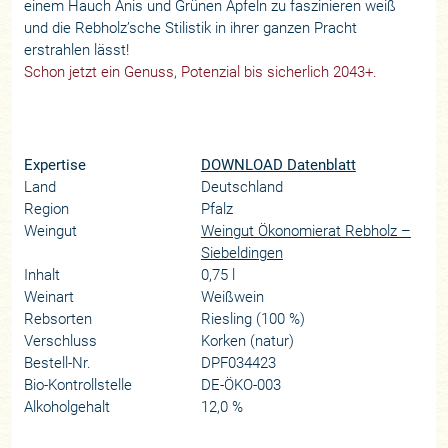
einem Hauch Anis und Grünen Äpfeln zu faszinieren weiß
und die Rebholz’sche Stilistik in ihrer ganzen Pracht
erstrahlen lässt!
Schon jetzt ein Genuss, Potenzial bis sicherlich 2043+.
Expertise
DOWNLOAD Datenblatt
Land
Deutschland
Region
Pfalz
Weingut
Weingut Ökonomierat Rebholz –
Siebeldingen
Inhalt
0,75 l
Weinart
Weißwein
Rebsorten
Riesling (100 %)
Verschluss
Korken (natur)
Bestell-Nr.
DPF034423
Bio-Kontrollstelle
DE-ÖKO-003
Alkoholgehalt
12,0 %