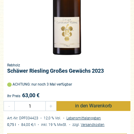
Rebholz
Schäwer Riesling Großes Gewächs 2023
ACHTUNG: nur noch 3 Mal verfügbar
63,00
€
Ihr Preis
-
+
in den Warenkorb
Art.-Nr. DPF034423
・ 12,0 % Vol.
・
Lebensmittelangaben
0,75 l
・
84,00 €
/l
・
inkl. 19 % MwSt.
・
zzgl.
Versandkosten