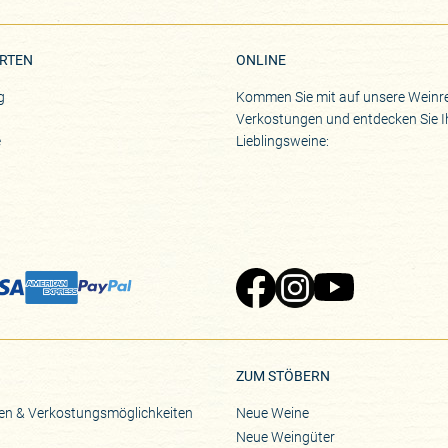
RTEN
ONLINE
g
Kommen Sie mit auf unsere Weinre
Verkostungen und entdecken Sie I
e
Lieblingsweine:
Zu Pinard's Facebook-Seite
Zu Pinard's Instagram-Seite
Zu Pinard's YouTube-S
ZUM STÖBERN
en & Verkostungsmöglichkeiten
Neue Weine
Neue Weingüter