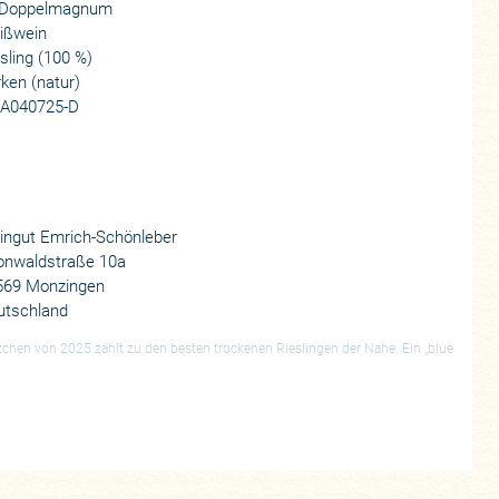
l Doppelmagnum
ißwein
sling (100 %)
ken (natur)
A040725-D
ingut Emrich-Schönleber
onwaldstraße 10a
569 Monzingen
utschland
chen von 2025 zählt zu den besten trockenen Rieslingen der Nahe. Ein „blue