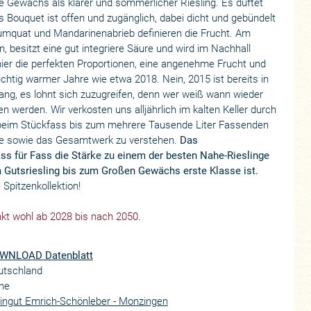
e Gewächs als klarer und sommerlicher Riesling. Es duftet
Bouquet ist offen und zugänglich, dabei dicht und gebündelt
umquat und Mandarinenabrieb definieren die Frucht. Am
 besitzt eine gut integriere Säure und wird im Nachhall
 hier die perfekten Proportionen, eine angenehme Frucht und
chtig warmer Jahre wie etwa 2018. Nein, 2015 ist bereits in
ang, es lohnt sich zuzugreifen, denn wer weiß wann wieder
 werden. Wir verkosten uns alljährlich im kalten Keller durch
 beim Stückfass bis zum mehrere Tausende Liter Fassenden
ücke sowie das Gesamtwerk zu verstehen.
Das
ass für Fass die Stärke zu einem der besten Nahe-Rieslinge
om Gutsriesling bis zum Großen Gewächs erste Klasse ist.
 Spitzenkollektion!
kt wohl ab 2028 bis nach 2050.
WNLOAD Datenblatt
utschland
he
ingut Emrich-Schönleber - Monzingen