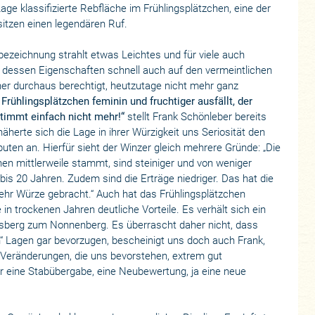
ge klassifizierte Rebfläche im Frühlingsplätzchen, eine der
itzen einen legendären Ruf.
bezeichnung strahlt etwas Leichtes und für viele auch
 dessen Eigenschaften schnell auch auf den vermeintlichen
her durchaus berechtigt, heutzutage nicht mehr ganz
 Frühlingsplätzchen feminin und fruchtiger ausfällt, der
stimmt einfach nicht mehr!“
stellt Frank Schönleber bereits
 näherte sich die Lage in ihrer Würzigkeit uns Seriosität den
ten an. Hierfür sieht der Winzer gleich mehrere Gründe: „Die
en mittlerweile stammt, sind steiniger und von weniger
bis 20 Jahren. Zudem sind die Erträge niedriger. Das hat die
ehr Würze gebracht.“ Auch hat das Frühlingsplätzchen
n trockenen Jahren deutliche Vorteile. Es verhält sich ein
sberg zum Nonnenberg. Es überrascht daher nicht, dass
en“ Lagen gar bevorzugen, bescheinigt uns doch auch Frank,
 Veränderungen, die uns bevorstehen, extrem gut
für eine Stabübergabe, eine Neubewertung, ja eine neue