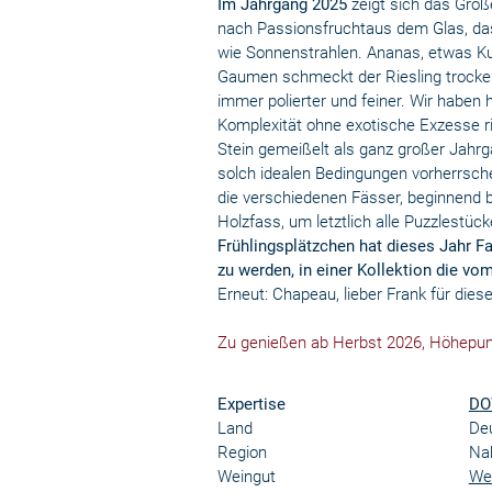
Im Jahrgang 2025
zeigt sich das Groß
nach Passionsfruchtaus dem Glas, das 
wie Sonnenstrahlen. Ananas, etwas K
Gaumen schmeckt der Riesling trocken,
immer polierter und feiner. Wir haben
Komplexität ohne exotische Exzesse ri
Stein gemeißelt als ganz großer Jahrg
solch idealen Bedingungen vorherrschen
die verschiedenen Fässer, beginnend
Holzfass, um letztlich alle Puzzlest
Frühlingsplätzchen hat dieses Jahr F
zu werden, in einer Kollektion die v
Erneut: Chapeau, lieber Frank für diese
Zu genießen ab Herbst 2026, Höhepun
Expertise
DO
Land
De
Region
Na
Weingut
We