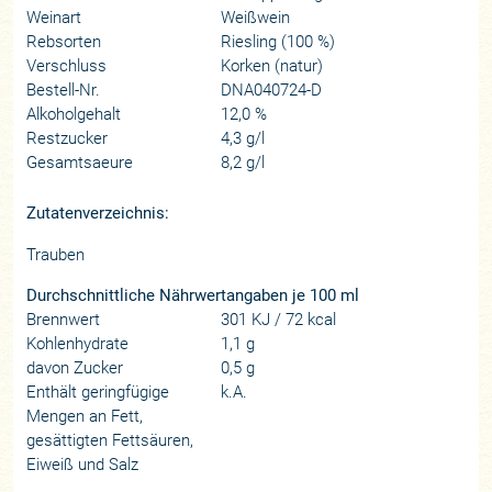
Weinart
Weißwein
Rebsorten
Riesling (100 %)
Verschluss
Korken (natur)
Bestell-Nr.
DNA040724-D
Alkoholgehalt
12,0 %
Restzucker
4,3 g/l
Gesamtsaeure
8,2 g/l
Zutatenverzeichnis:
Trauben
Durchschnittliche Nährwertangaben je 100 ml
Brennwert
301 KJ / 72 kcal
Kohlenhydrate
1,1 g
davon Zucker
0,5 g
Enthält geringfügige
k.A.
Mengen an Fett,
gesättigten Fettsäuren,
Eiweiß und Salz