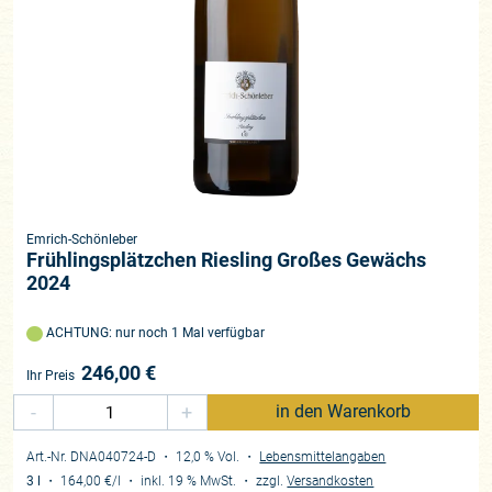
Emrich-Schönleber
Frühlingsplätzchen Riesling Großes Gewächs
2024
ACHTUNG: nur noch 1 Mal verfügbar
246,00
€
Ihr Preis
-
+
in den Warenkorb
Art.-Nr. DNA040724-D
・ 12,0 % Vol.
・
Lebensmittelangaben
3 l
・
164,00 €
/l
・
inkl. 19 % MwSt.
・
zzgl.
Versandkosten