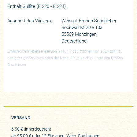
Enthält Sulfite (E 220 - E 224).
Anschrift des Winzers:
Weingut Emrich-Schönleber
Soonwaldstraße 10a
55569 Monzingen
Deutschland
Emrich-Schönlebers Riesling-GG Frühlingsplätzchen von 2024 zählt zu
den ganz großen Rieslingen der Nahe. Ein „blue chip“ unter den Großen
Gewächsen.
VERSAND
6,50 € (innerdeutsch)
ab 95,00 € oder 12 Flaschen (Wein, Spirituosen