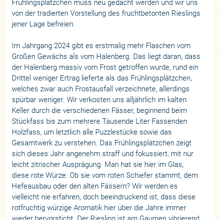
Frühlingsplätzchen muss neu gedacht werden und wir uns
von der tradierten Vorstellung des fruchtbetonten Rieslings
jener Lage befreien.
Im Jahrgang 2024 gibt es erstmalig mehr Flaschen vom
Großen Gewächs als vom Halenberg. Das liegt daran, dass
der Halenberg massiv vom Frost getroffen wurde, rund ein
Drittel weniger Ertrag lieferte als das Frühlingsplätzchen,
welches zwar auch Frostausfall verzeichnete, allerdings
spürbar weniger. Wir verkosten uns alljährlich im kalten
Keller durch die verschiedenen Fässer, beginnend beim
Stückfass bis zum mehrere Tausende Liter Fassenden
Holzfass, um letztlich alle Puzzlestücke sowie das
Gesamtwerk zu verstehen. Das Frühlingsplätzchen zeigt
sich dieses Jahr angenehm straff und fokussiert, mit nur
leicht zitrischer Ausprägung. Man hat sie hier im Glas,
diese rote Würze. Ob sie vom roten Schiefer stammt, dem
Hefeausbau oder den alten Fässern? Wir werden es
vielleicht nie erfahren, doch beeindruckend ist, dass diese
rotfruchtig würzige Aromatik hier über die Jahre immer
wieder hervorsticht. Der Riesling ist am Gaumen vibrierend