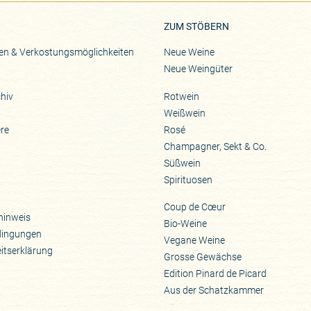
ZUM STÖBERN
en & Verkostungsmöglichkeiten
Neue Weine
Neue Weingüter
hiv
Rotwein
Weißwein
ere
Rosé
Champagner, Sekt & Co.
Süßwein
Spirituosen
Coup de Cœur
hinweis
Bio-Weine
dingungen
Vegane Weine
eitserklärung
Grosse Gewächse
Edition Pinard de Picard
Aus der Schatzkammer