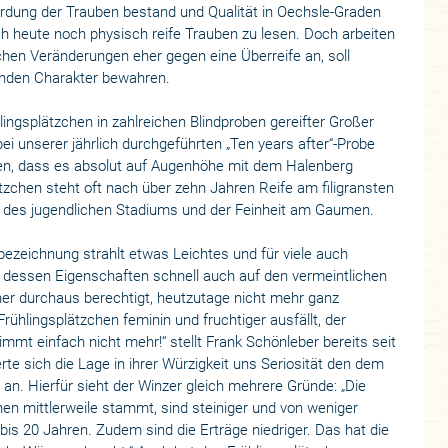
erdung der Trauben bestand und Qualität in Oechsle-Graden
h heute noch physisch reife Trauben zu lesen. Doch arbeiten
chen Veränderungen eher gegen eine Überreife an, soll
renden Charakter bewahren.
ngsplätzchen in zahlreichen Blindproben gereifter Großer
ei unserer jährlich durchgeführten „Ten years after“-Probe
n, dass es absolut auf Augenhöhe mit dem Halenberg
tzchen steht oft nach über zehn Jahren Reife am filigransten
b des jugendlichen Stadiums und der Feinheit am Gaumen.
bezeichnung strahlt etwas Leichtes und für viele auch
 dessen Eigenschaften schnell auch auf den vermeintlichen
her durchaus berechtigt, heutzutage nicht mehr ganz
Frühlingsplätzchen feminin und fruchtiger ausfällt, der
immt einfach nicht mehr!“ stellt Frank Schönleber bereits seit
rte sich die Lage in ihrer Würzigkeit uns Seriosität den dem
an. Hierfür sieht der Winzer gleich mehrere Gründe: „Die
en mittlerweile stammt, sind steiniger und von weniger
bis 20 Jahren. Zudem sind die Erträge niedriger. Das hat die