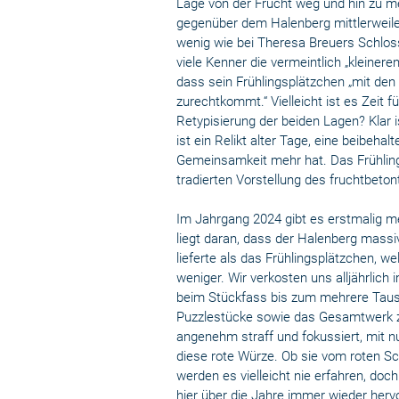
Lage von der Frucht weg und hin zu m
gegenüber dem Halenberg mittlerweile i
wenig wie bei Theresa Breuers Schlos
viele Kenner die vermeintlich „kleiner
dass sein Frühlingsplätzchen „mit den
zurechtkommt.“ Vielleicht ist es Zeit 
Retypisierung der beiden Lagen? Klar 
ist ein Relikt alter Tage, eine beibeha
Gemeinsamkeit mehr hat. Das Frühlin
tradierten Vorstellung des fruchtbeton
Im Jahrgang 2024 gibt es erstmalig 
liegt daran, dass der Halenberg massiv
lieferte als das Frühlingsplätzchen, w
weniger. Wir verkosten uns alljährlich
beim Stückfass bis zum mehrere Tause
Puzzlestücke sowie das Gesamtwerk zu
angenehm straff und fokussiert, mit nu
diese rote Würze. Ob sie vom roten S
werden es vielleicht nie erfahren, doc
hier über die Jahre immer wieder hervo