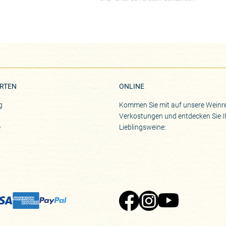
RTEN
ONLINE
g
Kommen Sie mit auf unsere Weinre
Verkostungen und entdecken Sie I
e
Lieblingsweine:
Zu Pinard's Facebook-Seite
Zu Pinard's Instagram-Seite
Zu Pinard's YouTube-S