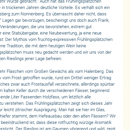
ehr Würze gebracht.“ Auch hat das Frühlingsplätzchen
n trockenen Jahren deutliche Vorteile. Es verhält sich ein
sberg zum Nonnenberg. Es überrascht daher nicht, dass
en“ Lagen gar bevorzugen, bescheinigt uns doch auch Frank,
 Veränderungen, die uns bevorstehen, extrem gut
für eine Stabübergabe, eine Neubewertung, ja eine neue
ist: Der Mythos vom fruchtig-expressiven Frühlingsplätzchen
ltene Tradition, die mit dem heutigen Wein keine
gsplätzchen muss neu gedacht werden und wir uns von der
ten Rieslings jener Lage befreien.
mehr Flaschen vom Großen Gewächs als vom Halenberg. Das
 vom Frost getroffen wurde, rund ein Drittel weniger Ertrag
elches zwar auch Frostausfall verzeichnete, allerdings spürbar
 im kalten Keller durch die verschiedenen Fässer, beginnend
nde Liter Fassenden Holzfass, um letztlich alle
 verstehen. Das Frühlingsplätzchen zeigt sich dieses Jahr
r leicht zitrischer Ausprägung. Man hat sie hier im Glas,
chiefer stammt, dem Hefeausbau oder den alten Fässern? Wir
h beeindruckend ist, dass diese rotfruchtig würzige Aromatik
rsticht. Der Riesling ist am Gaumen vibrierend und wild, zeigt