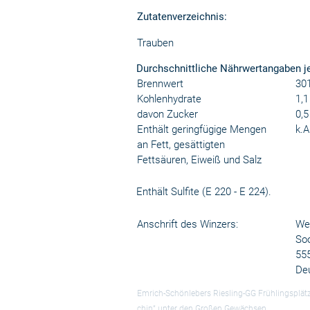
Zutatenverzeichnis:
Trauben
Durchschnittliche Nährwertangaben j
Brennwert
301
Kohlenhydrate
1,1
davon Zucker
0,5
Enthält geringfügige Mengen
k.A
an Fett, gesättigten
Fettsäuren, Eiweiß und Salz
Enthält Sulfite (E 220 - E 224).
Anschrift des Winzers:
We
So
55
De
Emrich-Schönlebers Riesling-GG Frühlingsplätz
chip“ unter den Großen Gewächsen.