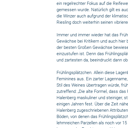
ein regelrechter Fokus auf die Reifew
gemessen wurde. Natürlich gilt es auc
die Winzer auch aufgrund der klimatis
Riesling doch weiterhin seinen vibrie
Immer und immer wieder hat das Frühli
Gewächse bei Kritikern und auch hier b
der besten Großen Gewächse bewiese
einzustufen ist. Denn das Frühlingsplä
und zartesten da, beeindruckt dann o
Frühlingsplätzchen. Allein diese Lagen
Feminines aus. Ein zarter Lagenname,
Stil des Weines übertragen würde, frü
zutreffend: „Die alte Formel, dass das 
Halenberg maskuliner und steiniger, st
einigen Jahren fest. Über die Zeit nähe
Halenberg zugeschriebenen Attributen 
Böden, von denen das Frühlingsplätzch
lehmreichen Parzellen als noch vor 15 