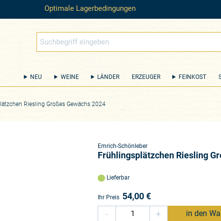
Optimale Lagerbedingungen
NEU
WEINE
LÄNDER
ERZEUGER
FEINKOST
lätzchen Riesling Großes Gewächs 2024
Emrich-Schönleber
Frühlingsplätzchen Riesling 
Lieferbar
54,00
€
Ihr Preis
-
+
in den Wa