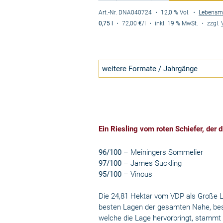
Art.-Nr. DNA040724
・ 12,0 % Vol.
・
Lebensmi
0,75 l
・
72,00 €
/l
・
inkl. 19 % MwSt.
・
zzgl.
weitere Formate / Jahrgänge
Ein Riesling vom roten Schiefer, der d
96/100
– Meiningers Sommelier
97/100
– James Suckling
95/100
– Vinous
Die 24,81 Hektar vom VDP als Große La
besten Lagen der gesamten Nahe, besi
welche die Lage hervorbringt, stammt 