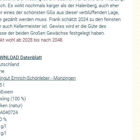
ch. Es wirkt nochmals karger als der Halenberg, auch eher
cher eines der schönsten GGs aus dieser verblüffenden Lage,
ahe gezählt werden muss. Frank schätzt 2024 zu den feinsten
 auch Kellermeister ist. Gewiss wird er die Güte des
sse der beiden Großen Gewächse festgelegt haben.
kt wohl ab 2028 bis nach 2048.
WNLOAD Datenblatt
utschland
he
ingut Emrich-Schönleber - Monzingen
5 l
ißwein
sling (100 %)
ken (natur)
A040724
0 %
 g/l
 g/l