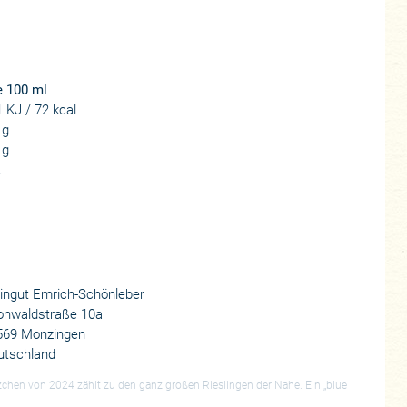
e 100 ml
 KJ / 72 kcal
 g
 g
.
ingut Emrich-Schönleber
onwaldstraße 10a
569 Monzingen
utschland
chen von 2024 zählt zu den ganz großen Rieslingen der Nahe. Ein „blue