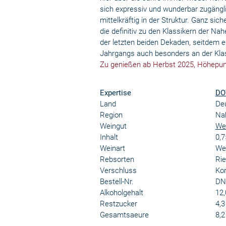
sich expressiv und wunderbar zugängli
mittelkräftig in der Struktur. Ganz si
die definitiv zu den Klassikern der N
der letzten beiden Dekaden, seitdem er
Jahrgangs auch besonders an der Kla
Zu genießen ab Herbst 2025, Höhepun
Expertise
DO
Land
De
Region
Na
Weingut
We
Inhalt
0,7
Weinart
We
Rebsorten
Rie
Verschluss
Kor
Bestell-Nr.
DN
Alkoholgehalt
12,
Restzucker
4,3
Gesamtsaeure
8,2