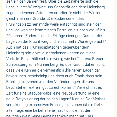
seit einigen Jahren fest. Über die Zeit näherte sich die
Lage in ihrer Würzigkeit uns Seriosität den dem Halenberg
zugeschriebenen Attributen an. Hierfür sieht der Winzer
gleich mehrere Gründe: „Die Böden denen das
Frühlingsplätzchen mittlerweile entspringt sind steiniger
und von weniger lehmreichen Parzellen als noch vor 15 bis
20 Jahren. Zudem sind die Erträge niedriger. Das hat die
Lage von der Frucht weg und hin zu mehr Würze gebracht.“
Auch hat das Frühlingsplätzchen gegenüber dem
Halenberg mittlerweile in trockenen Jahren deutliche
Vorteile. Es verhält sich ein wenig wie bei Theresa Breuers
Schlossberg zum Nonnenberg. Es überrascht daher nicht,
dass viele Kenner die vermeintlich „kleineren“ Lagen gar
bevorzugen, bescheinigt uns doch auch Frank, dass sein
Frühlingsplätzchen „mit den Veränderungen, die uns
bevorstehen, extrem gut zurechtkommt.“ Vielleicht ist es
Zeit für eine Stabübergabe, eine Neubewertung, ja eine
neue Retypisierung der beiden Lagen? Klar ist: Der Mythos
vom fruchtig-expressiven Frühlingsplätzchen ist ein Relikt
alter Tage, eine beibehaltene Tradition, die mit dem
heutigen Wein keine Gemeinsamkeit mehr hat. Das