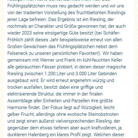
Frühlingsplätzchen muss neu gedacht werden und wir uns
von der tradierten Vorstellung des fruchtbetonten Rieslings
jener Lage befreien. Das Ergebnis ist ein Riesling, der
nochmals an Charakter und Größe gewonnen hat, der auch
wieder 2023 seine einzigartige Güte besitzt (bei Schäfer-
Fröhlich zählt dieses Jahr beispielsweise erneut von allen
Großen Gewächsen das Frühlingsplätzchen nebst dem
Felseneck zu unseren persönlichen Favoriten!). Wir haben
gemeinsam mit Werner und Frank im kühl-feuchten Keller
alle gebrauchten Fässer probiert, in denen dieser magische
Riesling zwischen 1.200 Liter und 3.000 Liter Gebinden
ausgebaut wird. Er wird erneut angenehm würzig und
trocken ausfallen, besitzt dabei eine griffige und
elektrisierende Struktur, die immer in der finalen
Assemblage aller Einheiten und Parzellen ihre größte
Harmonie findet. Der Fokus liegt auf Würzigkeit, leicht
gelber Frucht, allerdings ohne exotische Steinobstnoten
und zeigt einen äußerst vielversprechenden Riesling, der
gegenüber dem etwas tieferen aber auch kraftvolleren, ja
dunkleren Halenberg ein klares Profil zeigt. Welchen dieser