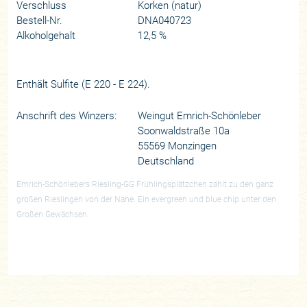
Verschluss
Korken (natur)
Bestell-Nr.
DNA040723
Alkoholgehalt
12,5 %
Enthält Sulfite (E 220 - E 224).
Anschrift des Winzers:
Weingut Emrich-Schönleber
Soonwaldstraße 10a
55569 Monzingen
Deutschland
Emrich-Schönlebers Riesling-GG Frühlingsplätzchen zählt zu den ganz
großen Rieslingen von der Nahe. Ein evergreen und blue chip unter den
Großen Gewächsen.