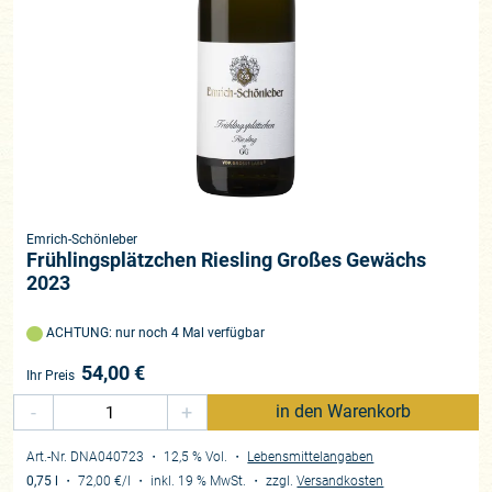
Emrich-Schönleber
Frühlingsplätzchen Riesling Großes Gewächs
2023
ACHTUNG: nur noch 4 Mal verfügbar
54,00
€
Ihr Preis
-
+
in den Warenkorb
Art.-Nr. DNA040723
・ 12,5 % Vol.
・
Lebensmittelangaben
0,75 l
・
72,00 €
/l
・
inkl. 19 % MwSt.
・
zzgl.
Versandkosten