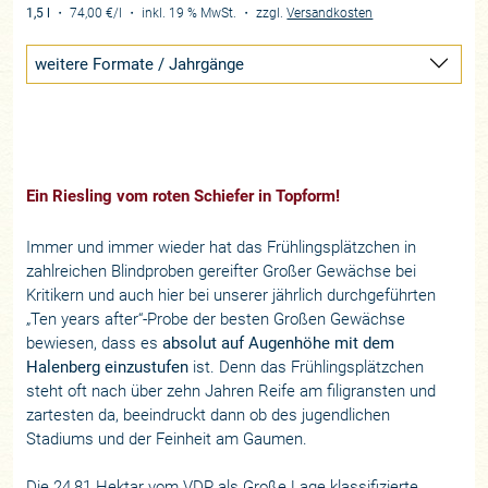
1,5 l
・
74,00 €
/l
・
inkl. 19 % MwSt.
・
zzgl.
Versandkosten
weitere Formate / Jahrgänge
Ein Riesling vom roten Schiefer in Topform!
Immer und immer wieder hat das Frühlingsplätzchen in
zahlreichen Blindproben gereifter Großer Gewächse bei
Kritikern und auch hier bei unserer jährlich durchgeführten
„Ten years after“-Probe der besten Großen Gewächse
bewiesen, dass es
absolut auf Augenhöhe mit dem
Halenberg einzustufen
ist. Denn das Frühlingsplätzchen
steht oft nach über zehn Jahren Reife am filigransten und
zartesten da, beeindruckt dann ob des jugendlichen
Stadiums und der Feinheit am Gaumen.
Die 24,81 Hektar vom VDP als Große Lage klassifizierte