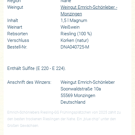
Region
Nahe
Weingut
Weingut Emrich-Schönleber -
Monzingen
Inhalt
1,5 l Magnum
Weinart
Weißwein
Rebsorten
Riesling (100 %)
Verschluss
Korken (natur)
Bestell-Nr.
DNA040725-M
Enthält Sulfite (E 220 - E 224).
Anschrift des Winzers:
Weingut Emrich-Schönleber
Soonwaldstraße 10a
55569 Monzingen
Deutschland
Emrich-Schönlebers Riesling-GG Frühlingsplätzchen von 2025 zählt zu
den besten trockenen Rieslingen der Nahe. Ein „blue chip“ unter den
Großen Gewächsen.