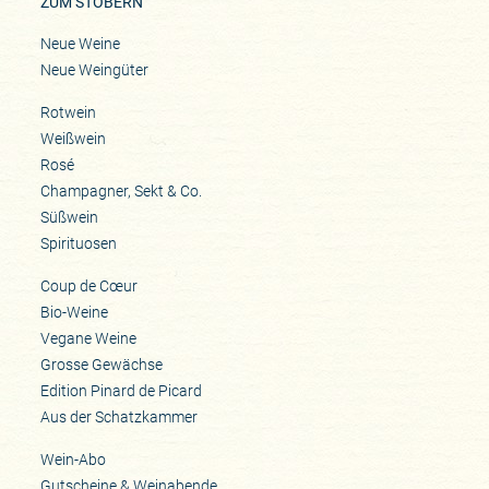
ZUM STÖBERN
Neue Weine
Neue Weingüter
Rotwein
Weißwein
Rosé
Champagner, Sekt & Co.
Süßwein
Spirituosen
Coup de Cœur
Bio-Weine
Vegane Weine
Grosse Gewächse
Edition Pinard de Picard
Aus der Schatzkammer
Wein-Abo
Gutscheine & Weinabende