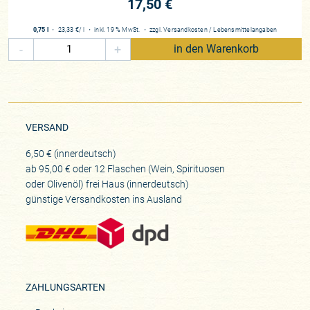
17,50 €
0,75 l
・
23,33 €
/ l
・
inkl. 19 % MwSt.
・
zzgl.
Versandkosten
/
Lebensmittelangaben
-
+
in den Warenkorb
VERSAND
6,50 € (innerdeutsch)
ab 95,00 € oder 12 Flaschen (Wein, Spirituosen
oder Olivenöl) frei Haus (innerdeutsch)
günstige Versandkosten ins Ausland
ZAHLUNGSARTEN