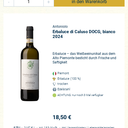
-
+
in den Warenkorb
Galloni, einer der größten Kenner des Piemonts, ist ein großer
Liebhaber der Weine Antoniolos. Für den Top-Cru „Osso San
Grato“ zückte er sogar schon 97 Punkte und schrieb über den
Familienbetrieb in Vinous: „Antoniolo bleibt ein Referenzpunkt
Antoniolo
für die Essenz des Nebbiolo aus dem nördlichen Piemont.
Erbaluce di Caluso DOCG, bianco
Ich kann diese Weine gar nicht oft genug empfehlen!“ Auch
2024
im Gambero Rosso hat das Weingut allerlei Auszeichnungen
erfahren. In den besten Restaurants Italiens finden sich die
Erbaluce – das Weißweinunikat aus dem
Klassiker Norditaliens auf den Weinkarten.
Alto Piemonte besticht durch Frische und
Saftigkeit
Wir freuen uns, Ihnen dieses kleine Juwel der italienischen
Weinkultur weiterhin anbieten zu können! Die Weine sind eine
Piemont
Erbaluce (100 %)
Referenz in Sachen Nebbiolo, der für uns kaum feiner, kaum
trocken
attraktiver ausfallen kann! Eine echte Perle unseres
Edelstahl
Sortiments, die ganz sicher das Potenzial hat, sich in den
ACHTUNG: nur noch 3 Mal verfügbar
kommenden Jahren zu einem der neuen, vermutlich immer
stillen Stars im Piemont zu entwickeln. Die Weine jedenfalls
sind eine Verheißung und Offenbarung!
18,50 €
Winzer*in
0,75 l
・
24,67 €
/ l
・
inkl. 19 % MwSt.
・
zzgl.
Versandkosten
/
Lebensmittelangaben