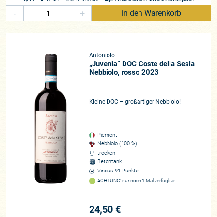
Alberto und Lorella Antoniolo
-
+
in den Warenkorb
Region
Alto Piemonte
Rebfläche
15 Hektar
Antoniolo
„Juvenia“ DOC Coste della Sesia
Rebsorten
Nebbiolo, rosso 2023
fast ausschließlich Nebbiolo
Beste Lagen
Kleine DOC – großartiger Nebbiolo!
Osso San Grato, San Francesco, Le Castelle
Zusammenarbeit
seit 2020
Piemont
Historie
Nebbiolo (100 %)
trocken
Azienda Vitivincola Antoniolo wurde 1948 von Mario Antoniolo in
Betontank
Gattinara, im Sesia-Tal, im nördlichen Piemont, gegründet
Vinous 91 Punkte
ACHTUNG: nur noch 1 Mal verfügbar
24,50 €