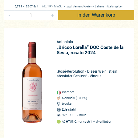
0,75 l
・
32,67 €
/ l
・
inkl. 19 % MwSt.
・
zzgl.
Versandkosten
/
Lebensmittelangaben
-
+
in den Warenkorb
Antoniolo
„Bricco Lorella“ DOC Coste de la
Sesia, rosato 2024
„Rosé-Revolution - Dieser Wein ist ein
absoluter Genuss“ - Vinous
Piemont
Nebbiolo (100 %)
trocken
Edelstahl
92/100 – Vinous
ACHTUNG: nur noch 1 Mal verfügbar