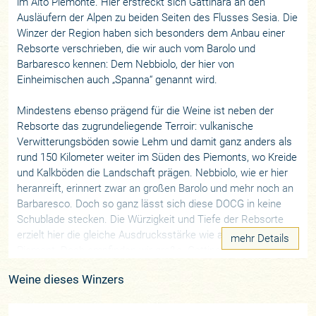
im Alto Piemonte. Hier erstreckt sich Gattinara an den
Ausläufern der Alpen zu beiden Seiten des Flusses Sesia. Die
Winzer der Region haben sich besonders dem Anbau einer
Rebsorte verschrieben, die wir auch vom Barolo und
Barbaresco kennen: Dem Nebbiolo, der hier von
Einheimischen auch „Spanna“ genannt wird.
Mindestens ebenso prägend für die Weine ist neben der
Rebsorte das zugrundeliegende Terroir: vulkanische
Verwitterungsböden sowie Lehm und damit ganz anders als
rund 150 Kilometer weiter im Süden des Piemonts, wo Kreide
und Kalkböden die Landschaft prägen. Nebbiolo, wie er hier
heranreift, erinnert zwar an großen Barolo und mehr noch an
Barbaresco. Doch so ganz lässt sich diese DOCG in keine
Schublade stecken. Die Würzigkeit und Tiefe der Rebsorte
erzielt hier die gleiche Ausdrucksstärke wie andernorts im
mehr Details
Piemont. Doch empfinden wir große „Gattinara“ als zarter, oft
kühler in ihrer Aromatik und fast schon floral. Das liegt auch
Weine dieses Winzers
daran, dass die hier durch die Alpen vor dem Nordwind
geschützten Lagen auf rund 300 bis 500 Metern Höhe liegen,
mit Blick auf den Monte Rosa. Stilistisch kann man durchaus