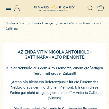
Login
Z
Suche öffn
Startseite Shop
Unsere Erzeuger
Azienda Vitivinicola Antoniolo -
Gattinara
AZIENDA VITIVINICOLA ANTONIOLO -
GATTINARA - ALTO PIEMONTE
Kühler Nebbiolo aus dem Alto Piemonte, einem großartigen
Terroir mit großer Zukunft!
„Antoniolo bleibt ein Referenzpunkt für die Essenz des
Nebbiolo aus dem nördlichen Piemont. Ich kann diese
Weine gar nicht oft genug empfehlen!“
– Antonio Galloni
(Vinous)
„Die dynamischste Winzerin in Gattinara ist Rosanna