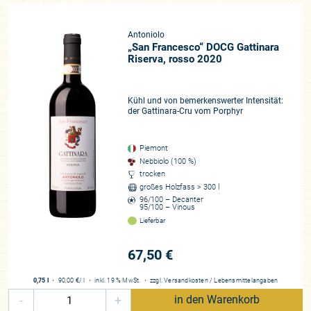
Vom Rohdiamant zum Kronjuwel
Antoniolo
Die
azienda vitivinicola
Antoniolo gehört zu den ganz großen
„San Francesco“ DOCG Gattinara
Traditionsbetrieben Gattinaras. Mehr denn je erlangen deren
Riserva, rosso 2020
Weine heute von umtriebigen Sommeliers und Kennern des
Piemonts große Aufmerksamkeit; denn dieser klassische
Traditionsbetrieb nutzt das vorzügliche Terroir wie kaum ein
Kühl und von bemerkenswerter Intensität:
der Gattinara-Cru vom Porphyr
anderer und zeichnet sich zudem durch höchste Qualität und
Konstanz aus. Dieser rund 14 Hektar umfassende
Familienbetrieb gilt heute als echter Rohdiamant des Alto
Piemont
Piemonte. Es war der Großvater Mario Antoniolo, welcher
Nebbiolo (100 %)
nach dem Zweiten Weltkrieg den Grundstein für die heutige
trocken
großes Holzfass > 300 l
azienda
legte, zu einer Zeit, als die Region am Boden lag und
96/100 – Decanter
die Großstädte im Norden mit lukrativen Jobs in der Industrie
95/100 – Vinous
und im Handel lockten. In den 1970er Jahren erkannte
Lieferbar
Tochter Rosanna das einzigartige Potenzial des Weinbaus in
der Region und widmete sich ganz und gar der Arbeit in
67,50 €
ihrem Betrieb. Es war Rosanna, die sich dazu entschied –
analog zu den Pionieren wie Sandrone im Barolo-Gebiet –
0,75 l
・
90,00 €
/ l
・
inkl. 19 % MwSt.
・
zzgl.
Versandkosten
/
Lebensmittelangaben
sich weg von der Bordelaiser Vinifikation hin zum
-
+
in den Warenkorb