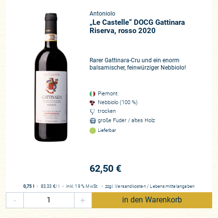
von einem burgundisch geprägten Nebbiolo sprechen, der
Antoniolo
Anklänge von großen Pinot Noir aufzeigt. Gattinara steht für
„Le Castelle“ DOCG Gattinara
einen intensiven und komplexen Rotwein, voller Finesse und
Riserva, rosso 2020
Frische, wie sie in den Prestige-Gebieten Barolo und
Barbaresco im Zuge der Klimaerwärmung zunehmend
Rarer Gattinara-Cru und ein enorm
schwieriger zu erzeugen sind. Mehr denn je schielen viele
balsamischer, feinwürziger Nebbiolo!
Winzer auf das Alto Piemonte und sehen hier so etwas wie
die erfolgsversprechende Zukunft des Nebbiolo in Zeiten des
klimatischen Wandels. Dabei galt Gattinara schon vor
Piemont
Nebbiolo (100 %)
Generationen als traditionsreiche und anerkannte Weinregion
trocken
für große Rotweine. Schon die Römer betrieben hier
große Fuder / altes Holz
Weinbau, als sie damit begannen, im Alpenvorland Reben zu
Lieferbar
pflanzen. Auch zu Gattinara finden sich historische
Erwähnungen über den Weinbau, die weit über 700 Jahre
zurückreichen. Die einstmals flächenmäßig viel größere
62,50 €
Region mutet heutzutage mit ihren rund 120 Hektar
Rebflächen winzig an. Die Reblauskatastrophe und zwei
0,75 l
・
83,33 €
/ l
・
inkl. 19 % MwSt.
・
zzgl.
Versandkosten
/
Lebensmittelangaben
Weltkriege hatten eine Verarmung der Bevölkerung in der
-
+
in den Warenkorb
Region inklusive Landflucht zu Folge. Doch die Zeiten ändern
sich.