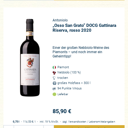
Einzellagenausbau zu bekennen. Damit legte sie den
Grundstein für die heutigen Kult-Weine unter den Gattinara-
Crus „Le Castelle“, „San Franceso“ und dem Flaggschiff „Osso
San Grato“. Diese unterscheiden sich, obwohl sie im gleichen
Antoniolo
Tal wachsen, ganz enorm durch die verschiedenen
„Osso San Grato“ DOCG Gattinara
Riserva, rosso 2020
Bodenformationen und geologischen Bedingungen sowie
Kleinklimata.
Einer der großen Nebbiolo-Weine des
Heute leiten die Enkel Lorella und Alberto den Betrieb. Sie
Piemonts – und noch immer ein
sehen sich in der Tradition der Region, die von großer Geduld
Geheimtipp!
geprägt ist. Der Nebbiolo, der hier im kühlen Klima sehr
Piemont
langsam heranreifen muss, braucht ebenso seine Zeit im
Nebbiolo (100 %)
Keller, um volle Harmonie zu erlangen. Der lange Ausbau auf
trocken
der Feinhefe im großen gebrauchten Holz ermöglicht dies,
großes Holzfass > 300 l
wobei ein nachhaltiger Weinbau die Grundlage für ein
94 Punkte Vinous
perfektes Traubenmaterial bildet. Bereits ab Mitte der
Lieferbar
1990er-Jahre verzichtete man bei Antoniolo auf den Einsatz
systemischer Spritzmittel. Ein Grund für Alberto, warum er
85,90 €
alle Rotweine vor der Füllung nur äußerst gering schwefeln
muss. Mit ihrem filigranen und feinen Stil gilt Antoniolo als
0,75 l
・
114,53 €
/ l
・
inkl. 19 % MwSt.
・
zzgl.
Versandkosten
/
Lebensmittelangaben
federführend für die Renaissance von Gattinara. Antonio