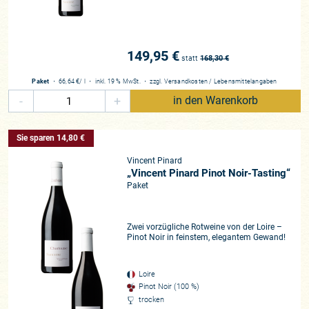
rigorose Qualitätsbestreben auf der Domaine ist die rare Top-
Cuvée der Domaine, der Pinot Noir „Vendages Entières“. Hier
entfernen die Brüder von Hand beim Entrappungsprozess die
149,95 €
Stängel der Trauben. Jede einzelne Beere behält aber den
statt
168,30
€
Stielansatz an der Traube. Diese intrazelluläre Vergärung
Paket
・
66,64 €
/ l
・
inkl. 19 % MwSt.
・
zzgl.
Versandkosten
/
Lebensmittelangaben
bringt einen fruchtintensiven und höchst feinen Pinot Noir
-
+
in den Warenkorb
hervor, den jeder Weinliebhaber einmal probiert haben sollte.
Er besitzt ein ähnlich großes Reifepotenzial wie die besten
Weine aus Volnay, Vosne-Romanée oder Gevrey-Chambertin!
Sie sparen 14,80 €
Vincent Pinard
Was uns an den Weinen der Pinard-Gebrüder, weiß wie rot,
„Vincent Pinard Pinot Noir-Tasting“
besonders gefällt: Sie sind im Alter wie in der Jugend stets
Paket
elegant und strahlen pures Understatement aus. Die feine
Mischung aus zarter, sehr frischer Frucht, Mineralität und
kühlen Noten prägt ihre Weine in der Jugend, der geduldige
Zwei vorzügliche Rotweine von der Loire –
und schonende Ausbau der Weine bereitet sie für ein
Pinot Noir in feinstem, elegantem Gewand!
Reifepotenzial vor, das für diese Region recht einzigartig ist.
Hier wird Herkunft im Glas klar schmeckbar, hier zeigt sich,
Loire
warum Sancerre als Inbegriff eines mineralischen und noblen
Pinot Noir (100 %)
Sauvignon Blancs gilt und warum die eleganten Pinots
trocken