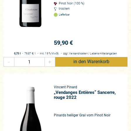
Pinot Noir (100 %)
trocken
Lieferbar
59,90 €
0,75 l
・
79,87 €
/ l
・
inkl. 19 % MwSt.
・
zzgl.
Versandkosten
/
Lebensmittelangaben
-
+
in den Warenkorb
Vincent Pinard
„Vendanges Entières” Sancerre,
rouge 2022
Pinards heiliger Gral vom Pinot Noir