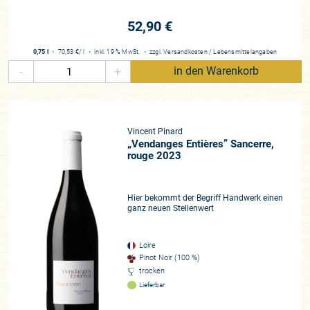
Erfahrung von über 20!! Generationen Weinbau zurückgreifen.
Die beiden sind absolute Qualitätsfanatiker. Eine nachhaltige
52,90 €
Bewirtschaftung der Rebanlagen ist selbstverständlich, die
Brüder verstehen darunter den Verzicht jeglicher Herbizide,
0,75 l
・
70,53 €
/ l
・
inkl. 19 % MwSt.
・
zzgl.
Versandkosten
/
Lebensmittelangaben
Insektizide oder Botrytizide. Alle Trauben werden
-
+
in den Warenkorb
selbstverständlich von Hand und in kleine Kisten geerntet,
wobei direkt am Stock bereits auf perfektes Lesegut
geachtet wird, mittels Sortiertisch im Weingut erneut
begutachtet und nochmals ausgelesen und mit einem eigens
Vincent Pinard
im Weingut selektiertem Hefegemisch vergoren. In letzter
„Vendanges Entières” Sancerre,
rouge 2023
Zeit hat Clément auch seinen Anteil an Barriques im Keller
reduziert und durch Halbstückfässer (600 Liter) ergänzt, um
eine noch purere, präzisere Stilistik zu erreichen, die seinem
Hier bekommt der Begriff Handwerk einen
Ideal entspricht.
ganz neuen Stellenwert
Yohan Castaing vom
La Revue Du Vin De France
war vor Ort
Loire
und berichtet sichtlich beeindruckt: „Die Produktion liegt
Pinot Noir (100 %)
heute in den Händen der beiden Söhne von Vincent, Clément
trocken
und Florent, welche die Familienphilosophie vertreten,
Lieferbar
wonach die Essenz eines guten Weins aus einem