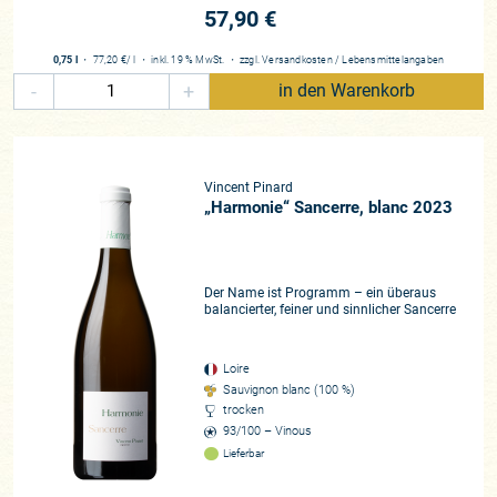
57,90 €
umfasst die wohl bekannteste Region für französischen
Sauvignon Blanc. Die Einzigartigkeit des Klimas, eine strenge
0,75 l
・
77,20 €
/ l
・
inkl. 19 % MwSt.
・
zzgl.
Versandkosten
/
Lebensmittelangaben
Klassifizierung und die besonderen Böden prägen den
-
+
in den Warenkorb
weltbekannten Weintyp. Sancerre stammt nur aus
Hanglagen, hoch gelegene Plateaus oder Gräben sind
ausgeschlossen. Die große Magie des Anbaugebiets hat
ihren Ursprung aber in den Böden. Drei Gesteinsarten prägen
Vincent Pinard
das Landschaftsbild der Region: Der berüchtigte „silex“, ein
„Harmonie“ Sancerre, blanc 2023
Feuerstein, die sogenannten „terres blanches“,
Kalksteinböden mit hohem Tonanteil, sowie „caillottes“,
Kalksplitterböden. Diese Lehmund Kalkböden stammen
bereits aus der Jurazeit und prägen die Weine in Verbindung
Der Name ist Programm – ein überaus
balancierter, feiner und sinnlicher Sancerre
mit einem kühlen Klima auf eine besondere Art.
Großmeister Pinard aus Bué
Loire
Einige der stimmigsten und authentischsten Weine
Sauvignon blanc (100 %)
Sancerres stammen unserer Meinung nach von der Domaine
trocken
93/100 – Vinous
Vincent Pinard aus Bué, deren Weine wir seit 2020 direkt
Lieferbar
importieren. Die 17 Hektar kleine
domaine
wird von den
beiden Brüdern Clément und Florent geführt und kann auf die