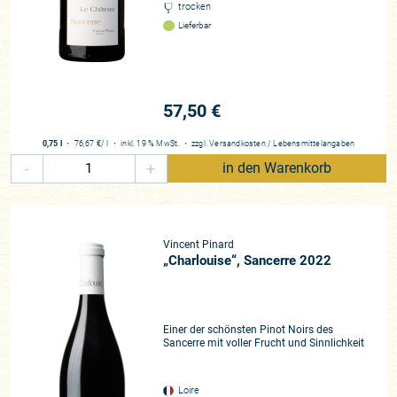
Sancerre
trocken
Lieferbar
Rebfläche
17 Hektar
Rebsorten
Sauvignon Blanc, Pinot Noir
57,50 €
Beste Lagen
Le Château, Chêne Marchand, Harmonie
0,75 l
・
76,67 €
/ l
・
inkl. 19 % MwSt.
・
zzgl.
Versandkosten
/
Lebensmittelangaben
-
+
in den Warenkorb
Zusammenarbeit
seit 2020
Historie
Erfahrungen von über 20 Generationen Weinbau. Vincent Pinard, Vater
Vincent Pinard
von Clément und Florent, übernimmt 1970 das Familienweingut
„Charlouise“, Sancerre 2022
Einer der schönsten Pinot Noirs des
Sancerre mit voller Frucht und Sinnlichkeit
Loire