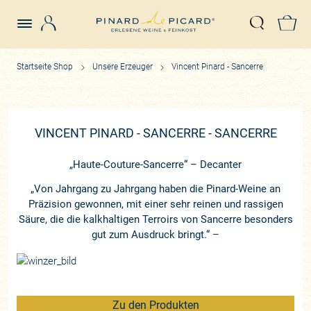
Login
Z
Suche öffn
Startseite Shop
Unsere Erzeuger
Vincent Pinard - Sancerre
VINCENT PINARD - SANCERRE - SANCERRE
„Haute-Couture-Sancerre“ –
Decanter
„Von Jahrgang zu Jahrgang haben die Pinard-Weine an
Präzision gewonnen, mit einer sehr reinen und rassigen
Säure, die die kalkhaltigen Terroirs von Sancerre besonders
gut zum Ausdruck bringt.“
–
Zu den Produkten