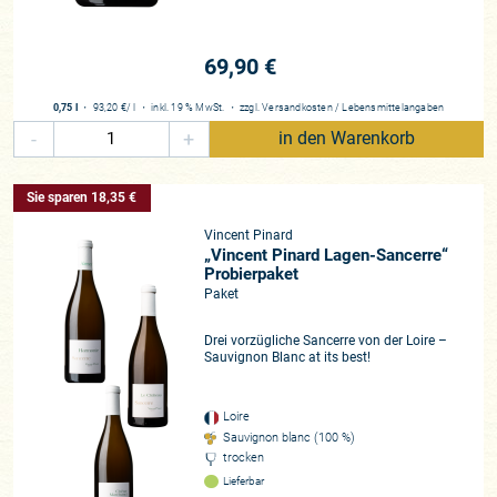
sorgfältigen Weinbau mit präzisen Fertigkeiten resultiert, die
mit denen der Haute-Couture-Modeproduktion vergleichbar
sind. Wie Clément es ausdrückt, werden 85 % des Weins im
69,90 €
Weinberg erbracht, die restliche Arbeit im Keller basiert auf
Beobachtung und einfacher Logik.“ Die Art und Weise, wie sie
0,75 l
・
93,20 €
/ l
・
inkl. 19 % MwSt.
・
zzgl.
Versandkosten
/
Lebensmittelangaben
den Boden bearbeiten, ist organisch, ja sogar biodynamisch,
-
+
in den Warenkorb
aber die Pinards wollen sich nicht zertifizieren lassen.“
Der Großteil der Sauvignon-Blanc-Reben wurde bereits in den
Sie sparen 18,35 €
1960er-Jahren gepflanzt. Alte Reben sind für mineralischen
Vincent Pinard
Sancerre elementare Voraussetzung. In Bué, dem Herzen
„Vincent Pinard Lagen-Sancerre“
Sancerres, sind die Böden überwiegend vom Kalkstein,
Probierpaket
speziell den Caillottes geprägt. Ein Terroir, welches nicht nur
Paket
den Sauvignon Blanc ins Glanzlicht rückt, sondern ebenfalls
Drei vorzügliche Sancerre von der Loire –
die ideale Grundlage ist für puren, reintönigen Pinot Noir. Und
Sauvignon Blanc at its best!
genau dieser ist das zweite Steckenpferd der Domaine, die
über 4,5 Hektar Rebfläche besitzt. Hier in Sancerre spielt die
Produktion von Pinot Noir eine nicht unbeachtliche Rolle. Die
Loire
Sauvignon blanc (100 %)
Weine fallen gegenüber den Burgundern von der Côte d’Or
trocken
immer deutlich leichter und puristischer aus, das Resultat
Lieferbar
der kargen Böden und des kühlen Klimas. Beweis für das