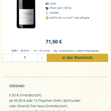
Loire
Pinot Noir (100 %)
trocken
ACHTUNG: nur noch 7 Mal verfügbar
71,50 €
0,75 l
・
95,33 €
/ l
・
inkl. 19 % MwSt.
・
zzgl.
Versandkosten
/
Lebensmittelangaben
-
+
in den Warenkorb
VERSAND
6,50 € (innerdeutsch)
ab 95,00 € oder 12 Flaschen (Wein, Spirituosen
oder Olivenöl) frei Haus (innerdeutsch)