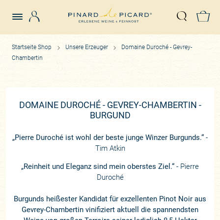
Login
Z
Suche öffn
Startseite Shop
Unsere Erzeuger
Domaine Duroché - Gevrey-
Chambertin
DOMAINE DUROCHÉ - GEVREY-CHAMBERTIN -
BURGUND
„Pierre Duroché ist wohl der beste junge Winzer Burgunds.“
-
Tim Atkin
„Reinheit und Eleganz sind mein oberstes Ziel.“
- Pierre
Duroché
Burgunds heißester Kandidat für exzellenten Pinot Noir aus
Gevrey-Chambertin vinifiziert aktuell die spannendsten