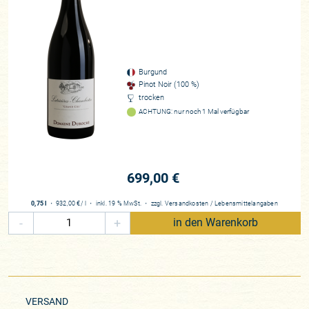
Liebe Kunden, Pierre Duroché ist „the new kid on the scene“
(Neal Martin) und einer unser spannendsten Neuzugänge
des Jahres. Mit größter Freude stellen wir Ihnen diese
fantastischen Burgunder vor und eine Domaine, von der wir
Burgund
garantiert noch viel hören werden.
Pinot Noir (100 %)
trocken
Winzer*in
ACHTUNG: nur noch 1 Mal verfügbar
Pierre und Marianne Duroché
Region
Burgund
699,00 €
Rebfläche
8,5 Hektar
0,75 l
・
932,00 €
/ l
・
inkl. 19 % MwSt.
・
zzgl.
Versandkosten
/
Lebensmittelangaben
Rebsorten
-
+
in den Warenkorb
Pinot Noir, Chardonnay
Beste Lagen
Chambertin Clos de Bèze GC, Latricières-Chambertin GC, Griotte-
Chambertin GC, Charmes-Chambertin GC, Lavaut Saint-Jacques 1er
Cru, Aux Etelois
VERSAND