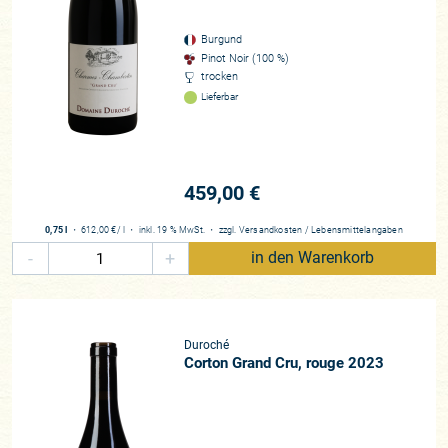
puristischer Pinot Noir, der mit seiner Herkunft, Gevrey-
Chambertin, untrennbar verbunden ist. Pierres Burgunder
Burgund
sind zarte und delikate Rotweine, deren Eleganz, Finesse und
Pinot Noir (100 %)
Zeitlosigkeit wir sonst nur in den klassischen Weinen
trocken
Rousseaus wiederfinden. Es ist eine Interpretation Gevrey-
Lieferbar
Chambertins, die insbesondere die Feinheit betont, anstatt
den derben Charakter der Region herauszuarbeiten. Ein
Winzer aus Gevrey, den wir sehr schätzen, sagte uns mal:
„Maximale Feinheit und Eleganz in Gevrey-Chambertin gehen
459,00 €
nur, wenn Du wie Rousseau die feinsten großen Terroirs dein
eigen nennen darfst, wenn Du die etwas fetteren Lagen, wie
0,75 l
・
612,00 €
/ l
・
inkl. 19 % MwSt.
・
zzgl.
Versandkosten
/
Lebensmittelangaben
ich, besitzt, dann musst du wirklich das Rustikale und
-
+
in den Warenkorb
Maskuline aus dem Terroir pressen.“
Und wir sind der Meinung, dass Pierre sie hat, die feinen
Parzellen. Wie kaum ein anderer Winzer steht er dafür,
Duroché
bereits im Villages-Bereich eine ungeheure geschmackliche
Corton Grand Cru, rouge 2023
Vielfalt zum Ausdruck zu bringen. Er ist jemand, der wirklich
aufs Detail achtet. Und so vinifiziert er seit 2005 mehrere
Lagen-Villages aus sogenannten lieu-dits, die zwar keinen
1er-Cru-Status besitzen. Aber es sind vielleicht die Weine,