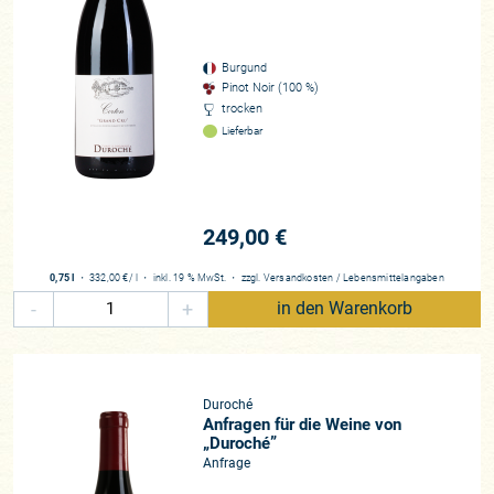
welche ihn bekannt gemacht haben. Denn wer einen
Chambertin Clos-de-Bèze sein eigen nennt, kann mit einigem
handwerklichem Geschick auch aus mittelmäßigen
Burgund
Pinot Noir (100 %)
Jahrgängen einen guten Wein zaubern, doch wer widmet
trocken
seinen Village-Lagen derartige Aufmerksamkeit und Liebe,
Lieferbar
das er die Persönlichkeit der einzelnen Parzellen
herausarbeitet? Diese Detailverliebtheit macht für uns die
Domaine Duroché zu einer der spannendsten Burgunds.
249,00 €
Um diese feinen Unterschiede im Wein schmeckbar zu
machen, konzentriert sich Pierre auf die Weinberge. Hier, und
0,75 l
・
332,00 €
/ l
・
inkl. 19 % MwSt.
・
zzgl.
Versandkosten
/
Lebensmittelangaben
nur hier, sieht er den Schlüssel für Qualität. Unzählige
-
+
in den Warenkorb
Stunden der Weinbergsarbeit investiert er mit seinem kleinen
Team von März bis Juli, man sieht ihn beinahe täglich im
Weinberg, dann optimiert er seine Lagen, hört und spürt in sie
hinein und pflügt regelmäßig die Böden, lässt mittels
Duroché
Weinbergsbegrünung eine biologische Vielfalt zu. Eine
Anfragen für die Weine von
natürliche Verrieselung der Trauben ist eines seiner Ziele,
„Duroché”
dies sorgt für gut durchlüftete Trauben, so dass
Anfrage
Pilzkrankheiten möglichst minimiert werden und er betreibt