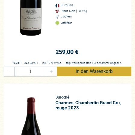
von Vater zu Sohn zählt das Weingut heute wunderbare
Burgund
Lagen zum Eigenbesitz (die jüngsten sind bereits mit 30
Pinot Noir (100 %)
Jahre alten Stöcken bepflanzt!), allesamt in Gevrey-
trocken
Chambertin, darunter die ganz großen Grand Crus Charmes-
Lieferbar
Chambertin, Latricières-Chambertin, Griotte-Chambertin und
Clos-de-Bèze! Doch es handelt sich hierbei, selbst für
burgundische Verhältnisse, um eine kleine Domaine.
Lediglich 8,5 Hektar Rebfläche definieren die Domaine
259,00 €
Duroché. Und diese werden heute leidenschaftlich vom
jungen Pierre Duroché bewirtschaftet.
0,75 l
・
345,33 €
/ l
・
inkl. 19 % MwSt.
・
zzgl.
Versandkosten
/
Lebensmittelangaben
-
+
in den Warenkorb
Weinstil & Vinifikation
Pierre Duroché ist ein äußerst zurückhaltender, bescheidener
Winzer, jemand, der zunächst nicht zu viel von sich preisgibt,
dem man regelrecht jede Information abringen muss. Er ist
Duroché
ein bodenständiger Winzer, der sich auf seine handwerklichen
Charmes-Chambertin Grand Cru,
rouge 2023
Kenntnisse und die Qualität seiner Lagen verlässt, damit aber
nicht hofiert, sondern die Weine für sich selbst sprechen
lässt. Und genau diesen introvertierten, fast asketischen
Charakter spiegeln auch seine Weine wider. Es ist