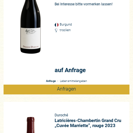
eine aufwändige Laubarbeit mit dem Ziel auf ‚kühle‘ Trauben
Bei Interesse bitte vormerken lassen!
für den Sommer, die dickschalig sind und robust den
Gegebenheiten der Jahreszeiten trotzen können.
Burgund
Im Keller gilt die Maxime des kontrollierten Nichtstuns. So oft
trocken
diese Floskel auch schon zitiert wurde, Pierres Ansatz trifft
tatsächlich darauf zu. „Wenn wir kerngesunde Trauben
haben, muss ich im Keller kaum was tun,“ sagt Pierre
begeistert. Er extrahiert nur zart, setzt auf einen leichten
Pinot Noir-Stil. Und deshalb sehen seine Weine im Schnitt
auch nur 10-15% neues Holz! Das lässt sie daher keinesfalls
auf Anfrage
kantig, sondern noch seidiger und strahlender erscheinen,
bereits in der Jugend schmecken die Burgunder fein und
Anfrage
・
Lebensmittelangaben
haben unwiderstehlichen Charme. Was auch daran liegt,
Anfragen
dass Pierre ihnen im Schnitt bis zu 15 Monate Fassausbau
gönnt, die Weine jedoch nicht umzieht, sodass sie nicht
ermüden können. Im Herbst füllt er seine Fässer dann in den
Tank, dabei filtriert er sie je nach Jahrgang nur dezent bis gar
Duroché
nicht und verzichtet auch auf Schönungsmittel. „Reinheit und
Latricières-Chambertin Grand Cru
„Cuvée Marriette“, rouge 2023
Eleganz sind mein oberstes Ziel“.