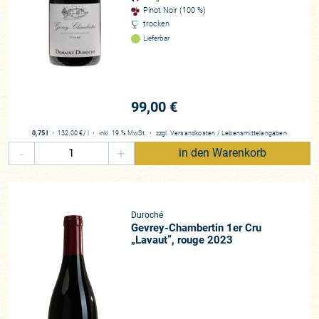
Pinot Noir (100 %)
werden weltweit mit größter Aufmerksamkeit verfolgt, auch
trocken
die zweite Garde der Betriebe kennt jeder Burgundliebhaber
Lieferbar
und selbst in den Randappellationen, abseits von Chambolle-
Musigny, Vosne-Romanée und Gevrey-Chambertin haben
eifrige Sommeliers, Händler und Journalisten die feinsten
Winzer längst bekannt gemacht. Doch dahinter tut sich ganz
99,00 €
schön viel, denn auch im Burgund vollzieht sich der
Generationswechsel, einige der Spitzendomainen stehen vor
0,75 l
・
132,00 €
/ l
・
inkl. 19 % MwSt.
・
zzgl.
Versandkosten
/
Lebensmittelangaben
der Übergabe und manch Betrieb, der zuvor als
-
+
in den Warenkorb
durchschnittlich galt, blüht unter Führung der jüngeren
Generation, die allesamt beste Ausbildung genoss und
Erfahrungen im Ausland und bei Kollegen sammelte,
regelrecht auf.
Duroché
Gevrey-Chambertin 1er Cru
Zur Historie
„Lavaut”, rouge 2023
Die Domaine Duroché blickt auf eine Historie von 5
Generationen zurück. Bereits 1933 füllte man hier eigenen
Wein in Flaschen und zählte mit Dujac und Rousseau zu den
ersten Domainen, die eigenständige Erzeugerfüllungen
etablierten. Dank frühzeitigem Erwerb und der Weitergabe