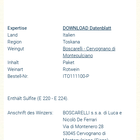
Expertise
DOWNLOAD Datenblatt
Land
Italien
Region
Toskana
Weingut
Boscarelli - Cervognano di
Montepulciano
Inhalt
Paket
Weinart
Rotwein
Bestell-Nr.
ITO111100-P
Enthält Sulfite (E 220 - E 224).
Anschrift des Winzers:
BOSCARELLI s.s.a. di Luca e
Nicolò De Ferrari
Via di Montenero 28
53045 Cervognano di