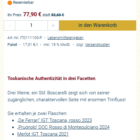
Reservierbar
77,90
€
Ihr Preis
statt
83,60
€
-
+
in den Warenkorb
Art.-Nr. ITO111100-P
・
Lebensmittelangaben
Paket
・
17,31 €
/l
・
inkl. 19 % MwSt.
・
zzgl.
Versandkosten
Toskanische Authentizität in drei Facetten
Drei Weine, ein Stil: Boscarelli zeigt sich von seiner
zugänglichen, charaktervollen Seite mit enormen Trinfluss!
Sie erhalten je zwei Flaschen:
„De Ferrari“ IGT Toscana, rosso 2023
„Prugnolo“ DOC Rosso di Montepulciano 2024
Merlot IGT Toscana 2021