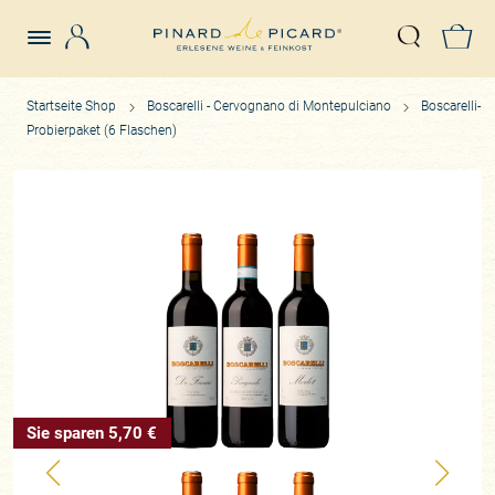
Login
Z
Suche öffn
Startseite Shop
Boscarelli - Cervognano di Montepulciano
Boscarelli-
Probierpaket (6 Flaschen)
Sie sparen 5,70 €