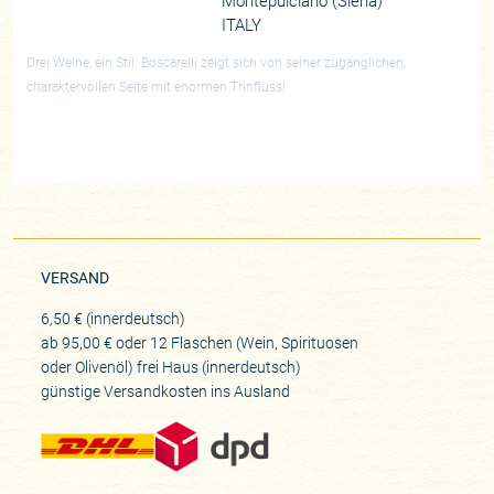
Montepulciano (Siena)
ITALY
Drei Weine, ein Stil: Boscarelli zeigt sich von seiner zugänglichen,
charaktervollen Seite mit enormen Trinfluss!
VERSAND
6,50 € (innerdeutsch)
ab 95,00 € oder 12 Flaschen (Wein, Spirituosen
oder Olivenöl) frei Haus (innerdeutsch)
günstige Versandkosten ins Ausland