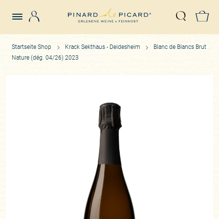
Login
Z
Suche öffn
Startseite Shop
Krack Sekthaus - Deidesheim
Blanc de Blancs Brut
Nature (dég. 04/26) 2023