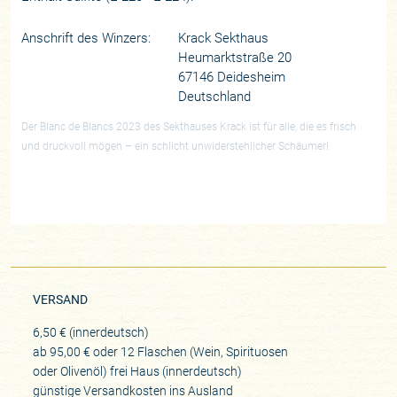
Anschrift des Winzers:
Krack Sekthaus
Heumarktstraße 20
67146 Deidesheim
Deutschland
Der Blanc de Blancs 2023 des Sekthauses Krack ist für alle, die es frisch
und druckvoll mögen – ein schlicht unwiderstehlicher Schäumer!
VERSAND
6,50 € (innerdeutsch)
ab 95,00 € oder 12 Flaschen (Wein, Spirituosen
oder Olivenöl) frei Haus (innerdeutsch)
günstige Versandkosten ins Ausland