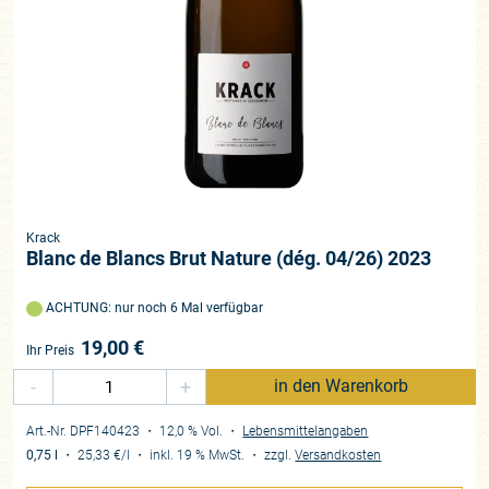
Krack
Blanc de Blancs Brut Nature (dég. 04/26) 2023
ACHTUNG: nur noch 6 Mal verfügbar
19,00
€
Ihr Preis
-
+
in den Warenkorb
Art.-Nr. DPF140423
・ 12,0 % Vol.
・
Lebensmittelangaben
0,75 l
・
25,33 €
/l
・
inkl. 19 % MwSt.
・
zzgl.
Versandkosten