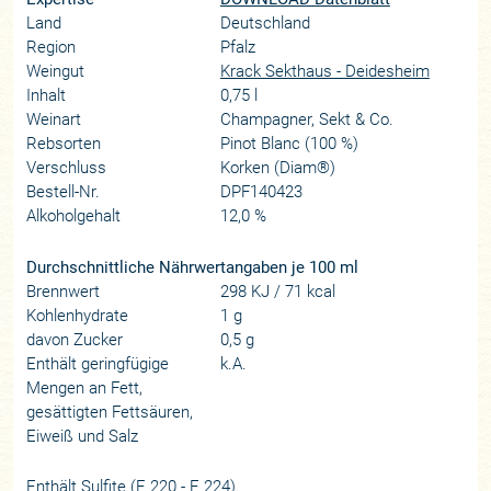
Land
Deutschland
Region
Pfalz
Weingut
Krack Sekthaus - Deidesheim
Inhalt
0,75 l
Weinart
Champagner, Sekt & Co.
Rebsorten
Pinot Blanc (100 %)
Verschluss
Korken (Diam®)
Bestell-Nr.
DPF140423
Alkoholgehalt
12,0 %
Durchschnittliche Nährwertangaben je 100 ml
Brennwert
298 KJ / 71 kcal
Kohlenhydrate
1 g
davon Zucker
0,5 g
Enthält geringfügige
k.A.
Mengen an Fett,
gesättigten Fettsäuren,
Eiweiß und Salz
Enthält Sulfite (E 220 - E 224).