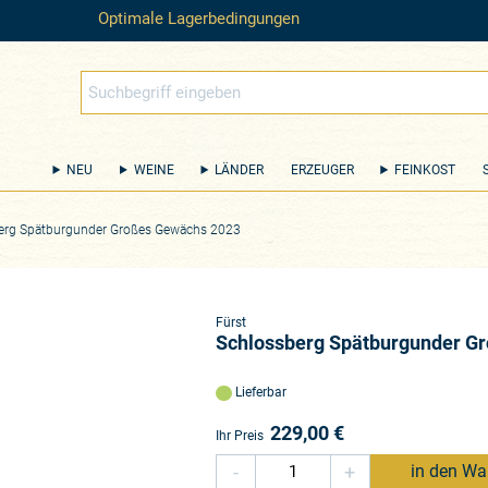
Optimale Lagerbedingungen
NEU
WEINE
LÄNDER
ERZEUGER
FEINKOST
erg Spätburgunder Großes Gewächs 2023
Fürst
Schlossberg Spätburgunder G
Lieferbar
229,00
€
Ihr Preis
-
+
in den Wa