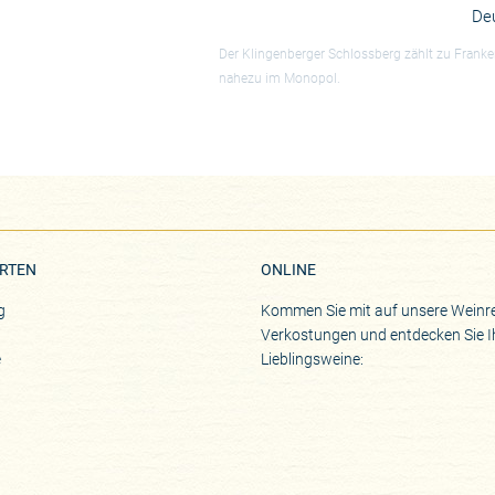
De
Der Klingenberger Schlossberg zählt zu Franke
nahezu im Monopol.
RTEN
ONLINE
g
Kommen Sie mit auf unsere Weinre
Verkostungen und entdecken Sie I
e
Lieblingsweine: