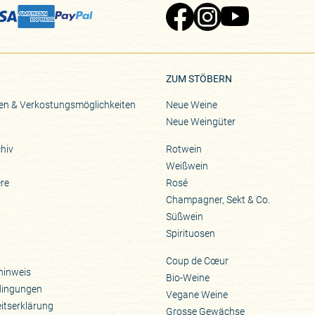
Zu Pinard's Facebook-Seite
Zu Pinard's Instagram-Seite
Zu Pinard's YouTube-S
ZUM STÖBERN
en & Verkostungsmöglichkeiten
Neue Weine
Neue Weingüter
hiv
Rotwein
Weißwein
ere
Rosé
Champagner, Sekt & Co.
Süßwein
Spirituosen
Coup de Cœur
hinweis
Bio-Weine
dingungen
Vegane Weine
eitserklärung
Grosse Gewächse