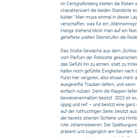
im Centgrafenberg stehen die Reben a
charakterisiert die beiden Standorte so
kühler.“ Man muss einmal in dieser La
verschaffen, was für ein „Wahnsinnspr
Hangs stehend blickt man auf ein fast
geheftete uralten Steinstufen die Red
Das Große Gewächs aus dem „Schlossbe
vom Parfum der Rebsorte gesprochen 
das Gefühl ihn zu atmen, statt zu tri
hallen noch gefühlte Ewigkeiten nach
Fürst hier vergoren, also etwas mehr 
ausgereifte Trauben liefern, und wen
einfach nutzen. Denn die Rappen liefer
bewiesenermaßen besitzt. 2023 ist wu
üppig und reif – und besitzt eine ga
auf der rotfruchtigen Seite, besitzt 
der bereits zitierten Schlehe und Himb
rote Johannisbeeren. Der Spätburgunder
präsent und zugänglich am Gaumen. Das