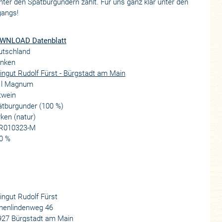
nter den Spätburgundern zählt. Für uns ganz klar unter den
gangs!
WNLOAD Datenblatt
utschland
anken
ngut Rudolf Fürst - Bürgstadt am Main
5 l Magnum
twein
ätburgunder (100 %)
ken (natur)
R010323-M
0 %
ngut Rudolf Fürst
henlindenweg 46
927 Bürgstadt am Main