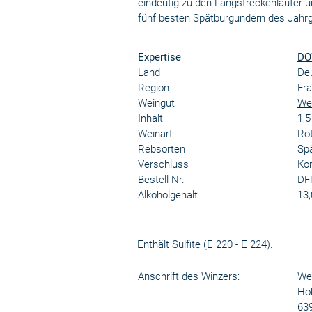
eindeutig zu den Langstreckenläufer u
fünf besten Spätburgundern des Jahr
Expertise
DO
Land
De
Region
Fr
Weingut
Wei
Inhalt
1,
Weinart
Ro
Rebsorten
Sp
Verschluss
Kor
Bestell-Nr.
DF
Alkoholgehalt
13,
Enthält Sulfite (E 220 - E 224).
Anschrift des Winzers:
Wei
Ho
63