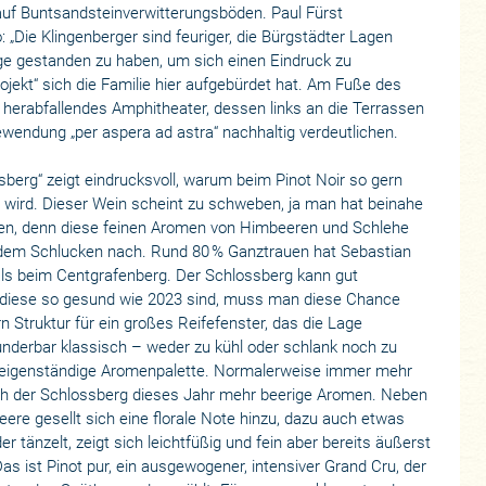
uf Buntsandsteinverwitterungsböden. Paul Fürst
: „Die Klingenberger sind feuriger, die Bürgstädter Lagen
ge gestanden zu haben, um sich einen Eindruck zu
ojekt“ sich die Familie hier aufgebürdet hat. Am Fuße des
 herabfallendes Amphitheater, dessen links an die Terrassen
ewendung „per aspera ad astra“ nachhaltig verdeutlichen.
rg“ zeigt eindrucksvoll, warum beim Pinot Noir so gern
wird. Dieser Wein scheint zu schweben, ja man hat beinahe
nken, denn diese feinen Aromen von Himbeeren und Schlehe
 dem Schlucken nach. Rund 80 % Ganztrauen hat Sebastian
als beim Centgrafenberg. Der Schlossberg kann gut
n diese so gesund wie 2023 sind, muss man diese Chance
n Struktur für ein großes Reifefenster, das die Lage
nderbar klassisch – weder zu kühl oder schlank noch zu
nz eigenständige Aromenpalette. Normalerweise immer mehr
auch der Schlossberg dieses Jahr mehr beerige Aromen. Neben
eere gesellt sich eine florale Note hinzu, dazu auch etwas
 tänzelt, zeigt sich leichtfüßig und fein aber bereits äußerst
 ist Pinot pur, ein ausgewogener, intensiver Grand Cru, der