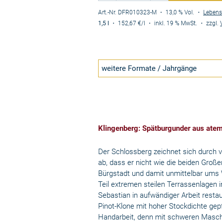
Art.-Nr. DFR010323-M
・ 13,0 % Vol.
・
Lebens
1,5 l
・
152,67 €
/l
・
inkl. 19 % MwSt.
・
zzgl.
weitere Formate / Jahrgänge
Klingenberg: Spätburgunder aus atem
Der Schlossberg zeichnet sich durch vö
ab, dass er nicht wie die beiden Gr
Bürgstadt und damit unmittelbar ums
Teil extremen steilen Terrassenlagen 
Sebastian in aufwändiger Arbeit resta
Pinot-Klone mit hoher Stockdichte gep
Handarbeit, denn mit schweren Maschi