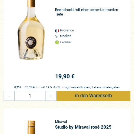
Beeindruckt mit einer bemerkenswerten
Tiefe
Provence
trocken
Lieferbar
19,90 €
0,75 l
・
26,53 €
/ l
・
inkl. 19 % MwSt.
・
zzgl.
Versandkosten
/
Lebensmittelangaben
-
+
in den Warenkorb
Miraval
Studio by Miraval rosé 2025