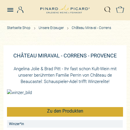
Login
Z
Suche öffn
Startseite Shop
Unsere Erzeuger
Château Miraval - Correns
CHÂTEAU MIRAVAL - CORRENS - PROVENCE
Angelina Jolie & Brad Pitt - Ihr fast schon Kult-Wein mit
unserer berühmten Familie Perrin von Château de
Beaucastel: Schauspieler-Adel trifft Winzerelite!
Zu den Produkten
Winzer*in