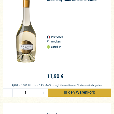
Provence
trocken
Lieferbar
11,90 €
0,75 l
・
15,87 €
/ l
・
inkl. 19 % MwSt.
・
zzgl.
Versandkosten
/
Lebensmittelangaben
-
+
in den Warenkorb