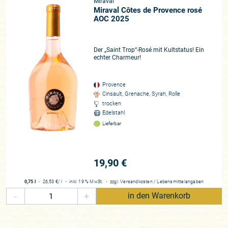
Miraval
Miraval Côtes de Provence rosé
AOC 2025
Der „Saint Trop“-Rosé mit Kultstatus! Ein
echter Charmeur!
Provence
Cinsault, Grenache, Syrah, Rolle
trocken
Edelstahl
Lieferbar
19,90 €
0,75 l
・
26,53 €
/ l
・
inkl. 19 % MwSt.
・
zzgl.
Versandkosten
/
Lebensmittelangaben
-
+
in den Warenkorb