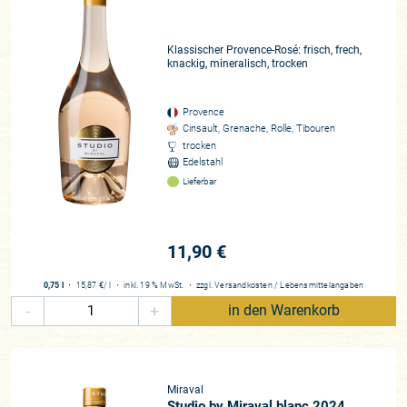
Klassischer Provence-Rosé: frisch, frech,
knackig, mineralisch, trocken
Provence
Cinsault, Grenache, Rolle, Tibouren
trocken
Edelstahl
Lieferbar
11,90 €
0,75 l
・
15,87 €
/ l
・
inkl. 19 % MwSt.
・
zzgl.
Versandkosten
/
Lebensmittelangaben
-
+
in den Warenkorb
Miraval
Studio by Miraval blanc 2024