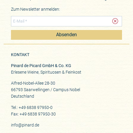
Rot: Nebbiolo, Barbera, Dolcetto, Freisa, Pelaverga Weiß: Sauvignon
Zum Newsletter anmelden:
Blanc
Beste Lagen
Monvigliero, Cannubi, Castelletto
Zusammenarbeit
Absenden
seit 2009
Historie
KONTAKT
1850 gründete Commendatore Giovan Battista Burlotto die Weinkellerei
in Verduno inmitten einiger der besten Lagen des Piemont
Pinard de Picard GmbH & Co. KG
Erlesene Weine, Spirituosen & Feinkost
Alfred-Nobel-Allee 28-30
66793 Saarwellingen / Campus Nobel
Deutschland
Tel.: +49 6838 97950-0
Fax: +49 6838 97950-30
info@pinard.de