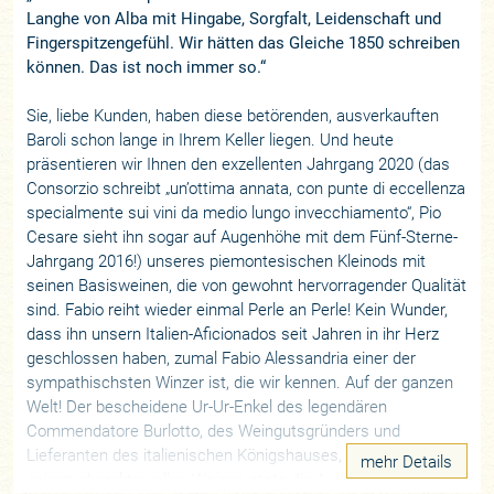
Langhe von Alba mit Hingabe, Sorgfalt, Leidenschaft und
Fingerspitzengefühl. Wir hätten das Gleiche 1850 schreiben
können. Das ist noch immer so.“
Sie, liebe Kunden, haben diese betörenden, ausverkauften
Baroli schon lange in Ihrem Keller liegen. Und heute
präsentieren wir Ihnen den exzellenten Jahrgang 2020 (das
Consorzio schreibt „un’ottima annata, con punte di eccellenza
specialmente sui vini da medio lungo invecchiamento“, Pio
Cesare sieht ihn sogar auf Augenhöhe mit dem Fünf-Sterne-
Jahrgang 2016!) unseres piemontesischen Kleinods mit
seinen Basisweinen, die von gewohnt hervorragender Qualität
sind. Fabio reiht wieder einmal Perle an Perle! Kein Wunder,
dass ihn unsern Italien-Aficionados seit Jahren in ihr Herz
geschlossen haben, zumal Fabio Alessandria einer der
sympathischsten Winzer ist, die wir kennen. Auf der ganzen
Welt! Der bescheidene Ur-Ur-Enkel des legendären
Commendatore Burlotto, des Weingutsgründers und
Lieferanten des italienischen Königshauses, arbeitet in
mehr Details
seinen charaktervollen Weinen stets die Authentizität des