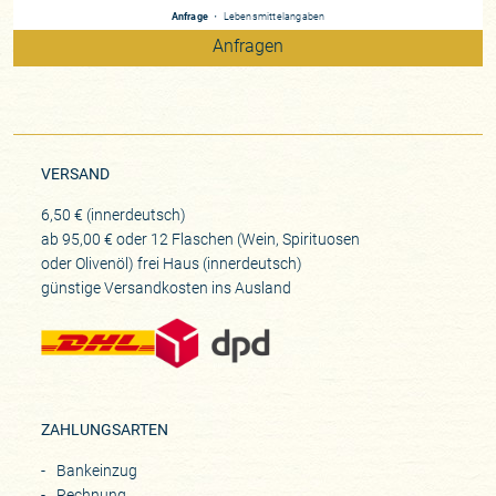
besuchte.
Anfrage
・
Lebensmittelangaben
Anfragen
Fabios Weine und Vita belegen meine immer wieder
gemachte Beobachtung: Große Weingutsbetriebe können
gute Weine machen. Emotional berührende, die unter die
Haut gehen, kommen aber stets von kleinen
Familienbetrieben: Nur wer die finale Verantwortung trägt für
sein Handeln und hohes ethisches
VERSAND
Verantwortungsbewusstsein für die Natur, der gibt alles!
6,50 € (innerdeutsch)
Kämpft um das letzte Quäntchen Qualität! Und produziert
ab 95,00 € oder 12 Flaschen (Wein, Spirituosen
Heimatweine von unverwechselbarem Charakter.
oder Olivenöl) frei Haus (innerdeutsch)
günstige Versandkosten ins Ausland
Und diese packenden Barbera, Dolcetti und Baroli gibt es
heute noch zu Preisen, die im Kontext der besten Weine
dieser so prestigeträchtigen Region, dem kundigen Genießer
ein Lächeln ins Gesicht zu zaubern vermögen. Welch
altruistische Einstellung eines jungen Winzers, der sich mit
Haut und Haaren seiner Berufung verschrieben hat. Die sanft
ZAHLUNGSARTEN
gewellte Hügellandschaft der Langhe im Piemont, dem „Land
am Fuße der Berge“, diese mit ihrem herben Charme und
Bankeinzug
ihren kulinarischen Köstlichkeiten verzaubernden
Rechnung