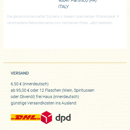
90047 Partinico (PA)
ITALY
Die ganze Aromenvielfalt Siziliens in diesem spannenden Probierpaket, 6
verschiedene Rebsortenweine zum Kennenlern-Preis. Jetzt bestellen.
VERSAND
6,50 € (innerdeutsch)
ab 95,00 € oder 12 Flaschen (Wein, Spirituosen
oder Olivenöl) frei Haus (innerdeutsch)
günstige Versandkosten ins Ausland