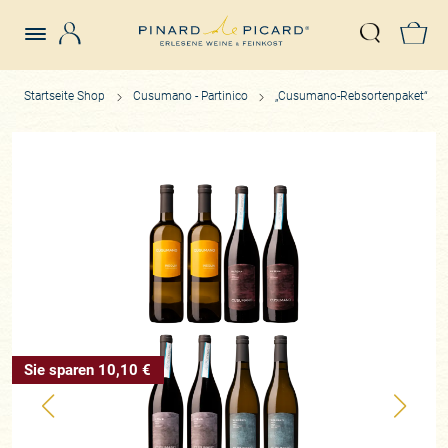
Login
Z
Suche öffn
Startseite Shop
Cusumano - Partinico
„Cusumano-Rebsortenpaket“
Sie sparen 10,10 €