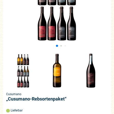
Cusumano
„Cusumano-Rebsortenpaket“
Lieferbar