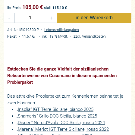
105,00
€
Ihr Preis
statt
115,10
€
-
+
in den Warenkorb
Art.-Nr. ISI019800-P
・
Lebensmittelangaben
Paket
・
11,67 €
/l
・
inkl. 19 % MwSt.
・
zzgl.
Versandkosten
Entdecken Sie die ganze Vielfalt der sizilianischen
Rebsortenweine von Cusumano in diesem spannenden
Probierpaket
Das attraktive Probierpaket zum Kennenlernen beinhaltet je
zwei Flaschen:
„Insolia“ IGT Terre Sicilane, bianco 2025
„Shamaris“ Grillo DOC Sicilia, bianco 2025
„Disueri“ Nero d’Avola DOC Sicilia, rosso 2024
„Marena“ Merlot IGT Terre Siciliane, rosso 2022