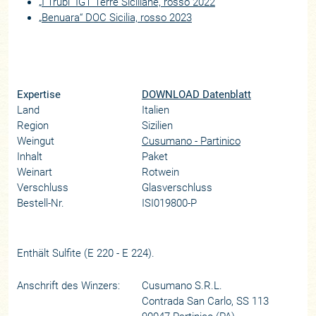
„I Trubi“ IGT Terre Siciliane, rosso 2022
„Benuara“ DOC Sicilia, rosso 2023
Expertise
DOWNLOAD Datenblatt
Land
Italien
Region
Sizilien
Weingut
Cusumano - Partinico
Inhalt
Paket
Weinart
Rotwein
Verschluss
Glasverschluss
Bestell-Nr.
ISI019800-P
Enthält Sulfite (E 220 - E 224).
Anschrift des Winzers:
Cusumano S.R.L.
Contrada San Carlo, SS 113