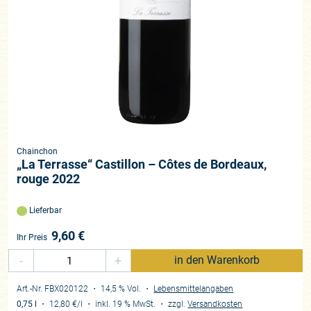
Chainchon
„La Terrasse“ Castillon – Côtes de Bordeaux,
rouge 2022
Lieferbar
9,60
€
Ihr Preis
-
+
in den Warenkorb
Art.-Nr. FBX020122
・ 14,5 % Vol.
・
Lebensmittelangaben
0,75 l
・
12,80 €
/l
・
inkl. 19 % MwSt.
・
zzgl.
Versandkosten