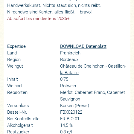
Handwerkskunst. Nichts staut sich, nichts reibt.
Nirgendwo sind Kanten, alles fließt – bravo!
Ab sofort bis mindestens 2035+.
Expertise
DOWNLOAD Datenblatt
Land
Frankreich
Region
Bordeaux
Weingut
Château de Chainchon - Castillon-
la-Bataille
Inhalt
0,75 l
Weinart
Rotwein
Rebsorten
Merlot, Cabernet Franc, Cabernet
Sauvignon
Verschluss
Korken (Press)
Bestell-Nr.
FBX020122
Bio-Kontrollstelle
FR-BIO-01
Alkoholgehalt
14,5 %
Restzucker
0,3 g/l