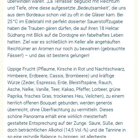
überwinden wären. „La Terrasse“ beglückt mit Reichtum
und Tiefe, ohne diese aufgesetzte „Bedeutsamkeit“, die uns
aus dem Bordeaux schon viel zu oft in die Gläser kam. Bei
25 °C im Edelstahl mit perfekt dosierter Sauerstoffzugabe
haben die Trauben gären dürfen, die auf ihren 18 Hektar
Südhang mit Blick auf die Dordogne ein fabelhaftes Leben
hatten. Ziel war es schließlich im Keller alle angehäuften
Reichtümer an Aromen nur noch zu bewahren (gebrauchte
Fässer!) – und das ist bestens gelungen!
Üppige Frucht (Pflaume, Kirsche in Rot und Nachtschwarz,
Himbeere, Erdbeere, Cassis, Brombeere) und kräftige
Würze (Zeder, Espresso, Erde, Bleistiftspäne, Rauch,
Asche, Nelke, Vanille, Teer, Kakao, Pfeffer, Lorbeer, grüne
Paprika, frisches Gras, trockenes Heu, Veilchen), zu einem
herrlich offenen Bouquet gebunden, werden generös
überreicht, ohne Überfrachtung zu vermitteln. Dieses
schöne Panorama erhält eine wirklich meisterhaft
gestaltete Entsprechung auf der Zunge. Säure, Süße, den
doch beträchtlichen Alkohol (14,5 Vol.-%) und die Tannine in
so eine reizvolle Balance zu bringen, ist allerbeste