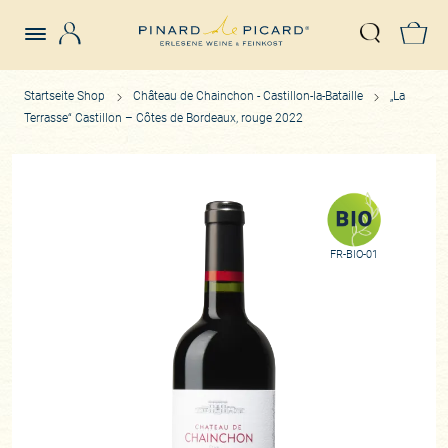
Login
Z
Suche öffn
Startseite Shop
Château de Chainchon - Castillon-la-Bataille
„La
Terrasse“ Castillon – Côtes de Bordeaux, rouge 2022
FR-BIO-01