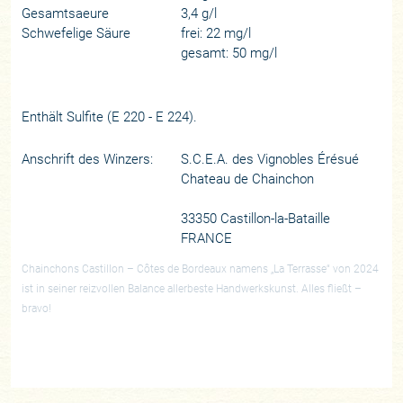
Gesamtsaeure
3,4 g/l
Schwefelige Säure
frei: 22 mg/l
gesamt: 50 mg/l
Enthält Sulfite (E 220 - E 224).
Anschrift des Winzers:
S.C.E.A. des Vignobles Érésué
Chateau de Chainchon
33350 Castillon-la-Bataille
FRANCE
Chainchons Castillon – Côtes de Bordeaux namens „La Terrasse“ von 2024
ist in seiner reizvollen Balance allerbeste Handwerkskunst. Alles fließt –
bravo!