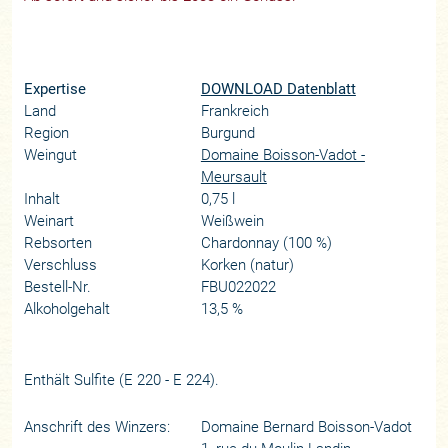
Expertise
DOWNLOAD Datenblatt
Land
Frankreich
Region
Burgund
Weingut
Domaine Boisson-Vadot -
Meursault
Inhalt
0,75 l
Weinart
Weißwein
Rebsorten
Chardonnay (100 %)
Verschluss
Korken (natur)
Bestell-Nr.
FBU022022
Alkoholgehalt
13,5 %
Enthält Sulfite (E 220 - E 224).
Anschrift des Winzers:
Domaine Bernard Boisson-Vadot