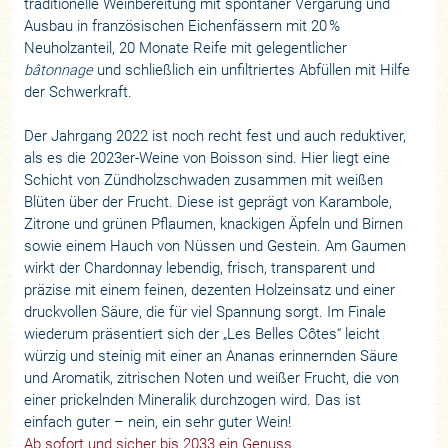
traditionelle Weinbereitung mit spontaner Vergärung und
Ausbau in französischen Eichenfässern mit 20 %
Neuholzanteil, 20 Monate Reife mit gelegentlicher
bâtonnage
und schließlich ein unfiltriertes Abfüllen mit Hilfe
der Schwerkraft.
Der Jahrgang 2022 ist noch recht fest und auch reduktiver,
als es die 2023er-Weine von Boisson sind. Hier liegt eine
Schicht von Zündholzschwaden zusammen mit weißen
Blüten über der Frucht. Diese ist geprägt von Karambole,
Zitrone und grünen Pflaumen, knackigen Äpfeln und Birnen
sowie einem Hauch von Nüssen und Gestein. Am Gaumen
wirkt der Chardonnay lebendig, frisch, transparent und
präzise mit einem feinen, dezenten Holzeinsatz und einer
druckvollen Säure, die für viel Spannung sorgt. Im Finale
wiederum präsentiert sich der „Les Belles Côtes“ leicht
würzig und steinig mit einer an Ananas erinnernden Säure
und Aromatik, zitrischen Noten und weißer Frucht, die von
einer prickelnden Mineralik durchzogen wird. Das ist
einfach guter – nein, ein sehr guter Wein!
Ab sofort und sicher bis 2033 ein Genuss.