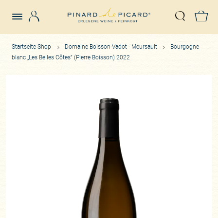
Login
Z
Suche öffn
Startseite Shop
Domaine Boisson-Vadot - Meursault
Bourgogne
blanc „Les Belles Côtes“ (Pierre Boisson) 2022