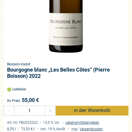
Boisson-Vadot
Bourgogne blanc „Les Belles Côtes“ (Pierre
Boisson) 2022
Lieferbar
55,00
€
Ihr Preis
-
+
in den Warenkorb
Art.-Nr. FBU022022
・ 13,5 % Vol.
・
Lebensmittelangaben
0,75 l
・
73,33 €
/l
・
inkl. 19 % MwSt.
・
zzgl.
Versandkosten