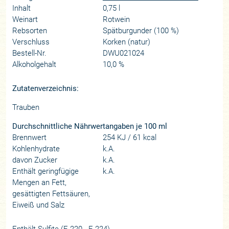
Inhalt
0,75 l
Weinart
Rotwein
Rebsorten
Spätburgunder (100 %)
Verschluss
Korken (natur)
Bestell-Nr.
DWU021024
Alkoholgehalt
10,0 %
Zutatenverzeichnis:
Trauben
Durchschnittliche Nährwertangaben je 100 ml
Brennwert
254 KJ / 61 kcal
Kohlenhydrate
k.A.
davon Zucker
k.A.
Enthält geringfügige
k.A.
Mengen an Fett,
gesättigten Fettsäuren,
Eiweiß und Salz
Enthält Sulfite (E 220 - E 224).