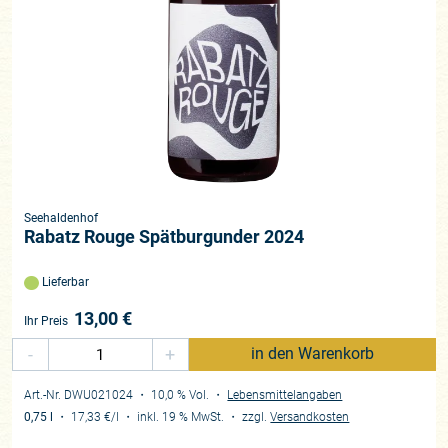
Seehaldenhof
Rabatz Rouge Spätburgunder 2024
Lieferbar
13,00
€
Ihr Preis
-
+
in den Warenkorb
Art.-Nr. DWU021024
・ 10,0 % Vol.
・
Lebensmittelangaben
0,75 l
・
17,33 €
/l
・
inkl. 19 % MwSt.
・
zzgl.
Versandkosten