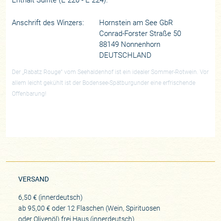
Anschrift des Winzers:
Hornstein am See GbR
Conrad-Forster Straße 50
88149 Nonnenhorn
DEUTSCHLAND
Der „Rabatz Rouge“ vom Seehaldenhof ist ein idealer Sommer-Rotwein. Vor
allem leicht gekühlt ist der Bodensee-Spätburgunder eine erfrischende
Offenbarung!
VERSAND
6,50 € (innerdeutsch)
ab 95,00 € oder 12 Flaschen (Wein, Spirituosen
oder Olivenöl) frei Haus (innerdeutsch)