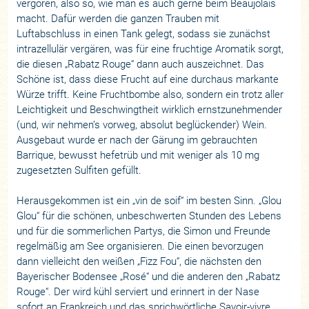
vergoren, also so, wie man es auch gerne beim Beaujolais
macht. Dafür werden die ganzen Trauben mit
Luftabschluss in einen Tank gelegt, sodass sie zunächst
intrazellulär vergären, was für eine fruchtige Aromatik sorgt,
die diesen „Rabatz Rouge“ dann auch auszeichnet. Das
Schöne ist, dass diese Frucht auf eine durchaus markante
Würze trifft. Keine Fruchtbombe also, sondern ein trotz aller
Leichtigkeit und Beschwingtheit wirklich ernstzunehmender
(und, wir nehmen’s vorweg, absolut beglückender) Wein.
Ausgebaut wurde er nach der Gärung im gebrauchten
Barrique, bewusst hefetrüb und mit weniger als 10 mg
zugesetzten Sulfiten gefüllt.
Herausgekommen ist ein „vin de soif“ im besten Sinn. „Glou
Glou“ für die schönen, unbeschwerten Stunden des Lebens
und für die sommerlichen Partys, die Simon und Freunde
regelmäßig am See organisieren. Die einen bevorzugen
dann vielleicht den weißen „Fizz Fou“, die nächsten den
Bayerischer Bodensee „Rosé“ und die anderen den „Rabatz
Rouge“. Der wird kühl serviert und erinnert in der Nase
sofort an Frankreich und das sprichwörtliche Savoir-vivre,