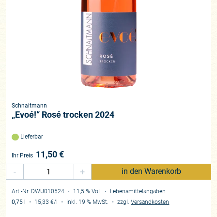
Schnaitmann
„Evoé!“ Rosé trocken 2024
Lieferbar
11,50
€
Ihr Preis
-
+
in den Warenkorb
Art.-Nr. DWU010524
・ 11,5 % Vol.
・
Lebensmittelangaben
0,75 l
・
15,33 €
/l
・
inkl. 19 % MwSt.
・
zzgl.
Versandkosten