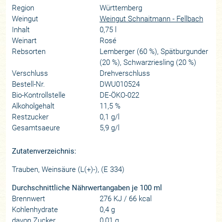
Region
Württemberg
Weingut
Weingut Schnaitmann - Fellbach
Inhalt
0,75 l
Weinart
Rosé
Rebsorten
Lemberger (60 %), Spätburgunder
(20 %), Schwarzriesling (20 %)
Verschluss
Drehverschluss
Bestell-Nr.
DWU010524
Bio-Kontrollstelle
DE-ÖKO-022
Alkoholgehalt
11,5 %
Restzucker
0,1 g/l
Gesamtsaeure
5,9 g/l
Zutatenverzeichnis:
Trauben, Weinsäure (L(+)-), (E 334)
Durchschnittliche Nährwertangaben je 100 ml
Brennwert
276 KJ / 66 kcal
Kohlenhydrate
0,4 g
davon Zucker
0,01 g