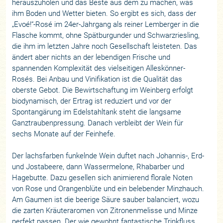
herauszuholen und das Beste aus dem zu machen, was
ihm Boden und Wetter bieten. So ergibt es sich, dass der
„Evoé!“-Rosé im 24er-Jahrgang als reiner Lemberger in die
Flasche kommt, ohne Spätburgunder und Schwarzriesling,
die ihm im letzten Jahre noch Gesellschaft leisteten. Das
ändert aber nichts an der lebendigen Frische und
spannenden Komplexität des vielseitigen Alleskönner-
Rosés. Bei Anbau und Vinifikation ist die Qualität das
oberste Gebot. Die Bewirtschaftung im Weinberg erfolgt
biodynamisch, der Ertrag ist reduziert und vor der
Spontangärung im Edelstahltank steht die langsame
Ganztraubenpressung. Danach verbleibt der Wein für
sechs Monate auf der Feinhefe.
Der lachsfarben funkelnde Wein duftet nach Johannis-, Erd-
und Jostabeere, dann Wassermelone, Rhabarber und
Hagebutte. Dazu gesellen sich animierend florale Noten
von Rose und Orangenblüte und ein belebender Minzhauch.
Am Gaumen ist die beerige Säure sauber balanciert, wozu
die zarten Kräuteraromen von Zitronenmelisse und Minze
perfekt passen. Der wie gewohnt fantastische Trinkfluss