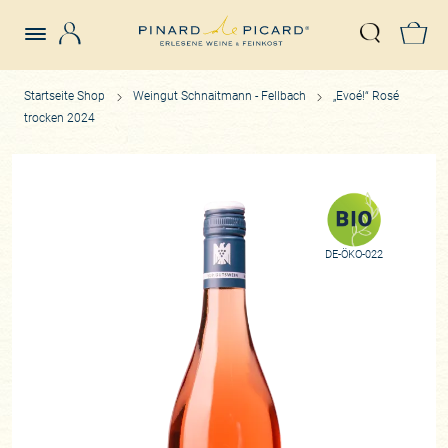
Login
Z
Suche öffn
Startseite Shop
Weingut Schnaitmann - Fellbach
„Evoé!“ Rosé
trocken 2024
DE-ÖKO-022