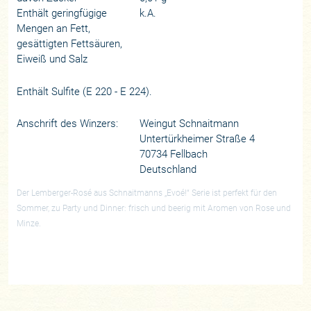
Enthält geringfügige
k.A.
Mengen an Fett,
gesättigten Fettsäuren,
Eiweiß und Salz
Enthält Sulfite (E 220 - E 224).
Anschrift des Winzers:
Weingut Schnaitmann
Untertürkheimer Straße 4
70734 Fellbach
Deutschland
Der Lemberger-Rosé aus Schnaitmanns „Evoé!“ Serie ist perfekt für den
Sommer, zu Party und Dinner: frisch und beerig mit Aromen von Rose und
Minze.