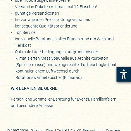
über 1000 ausgewählte Weine
Versand in Paketen mit maximal 12 Flaschen!
günstige Versandkosten
hervorragendes Preis-Leistungsverhältnis
konsequente Qualitätsorientierung
Top Service
individuelle Beratung in allen Fragen rund um Wein und
Feinkost
Optimale Lagerbedingungen aufgrund unserer
klimatisierten Massivbauhalle aus Architekturbeton
(Speichermasse) und weingerechter Luftfeuchtigkeit mit
kontinuierlichem Luftwechsel durch
Rotationswärmetauscher (Klimarad)
WIR BERATEN SIE GERNE!
Persönliche Sommelier-Beratung für Events, Familienfeiern
und besondere Anlässe.
© 1997-2026 - Pinard de Picard GmbH & Co. KG, Saarwellingen, Germany.