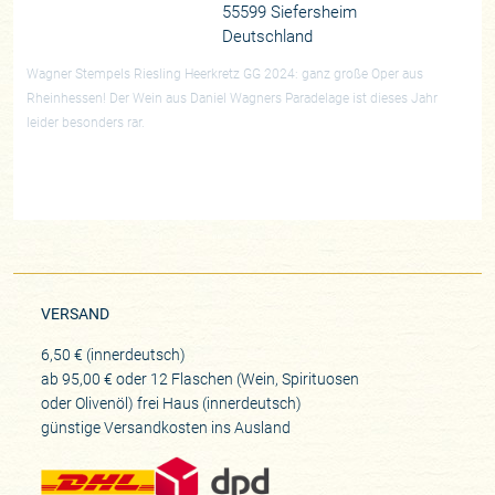
55599 Siefersheim
Deutschland
Wagner Stempels Riesling Heerkretz GG 2024: ganz große Oper aus
Rheinhessen! Der Wein aus Daniel Wagners Paradelage ist dieses Jahr
leider besonders rar.
VERSAND
6,50 € (innerdeutsch)
ab 95,00 € oder 12 Flaschen (Wein, Spirituosen
oder Olivenöl) frei Haus (innerdeutsch)
günstige Versandkosten ins Ausland