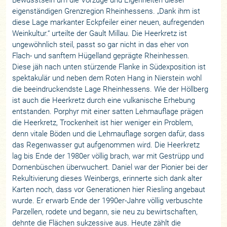
eigenständigen Grenzregion Rheinhessens. „Dank ihm ist
diese Lage markanter Eckpfeiler einer neuen, aufregenden
Weinkultur.“ urteilte der Gault Millau. Die Heerkretz ist
ungewöhnlich steil, passt so gar nicht in das eher von
Flach- und sanftem Hügelland geprägte Rheinhessen.
Diese jäh nach unten stürzende Flanke in Südexposition ist
spektakulär und neben dem Roten Hang in Nierstein wohl
die beeindruckendste Lage Rheinhessens. Wie der Höllberg
ist auch die Heerkretz durch eine vulkanische Erhebung
entstanden. Porphyr mit einer satten Lehmauflage prägen
die Heerkretz, Trockenheit ist hier weniger ein Problem,
denn vitale Böden und die Lehmauflage sorgen dafür, dass
das Regenwasser gut aufgenommen wird. Die Heerkretz
lag bis Ende der 1980er völlig brach, war mit Gestrüpp und
Dornenbüschen überwuchert. Daniel war der Pionier bei der
Rekultivierung dieses Weinbergs, erinnerte sich dank alter
Karten noch, dass vor Generationen hier Riesling angebaut
wurde. Er erwarb Ende der 1990er-Jahre völlig verbuschte
Parzellen, rodete und begann, sie neu zu bewirtschaften,
dehnte die Flächen sukzessive aus. Heute zählt die