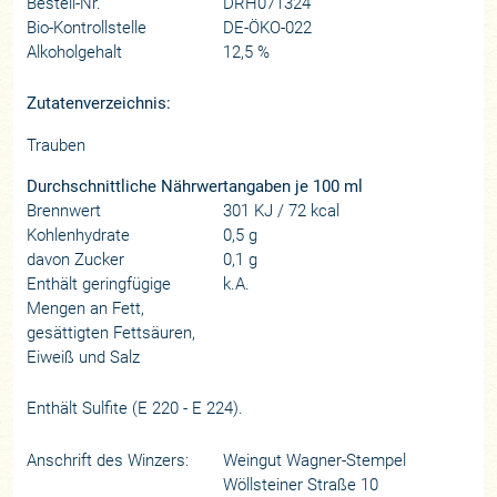
Bestell-Nr.
DRH071324
Bio-Kontrollstelle
DE-ÖKO-022
Alkoholgehalt
12,5 %
Zutatenverzeichnis:
Trauben
Durchschnittliche Nährwertangaben je 100 ml
Brennwert
301 KJ / 72 kcal
Kohlenhydrate
0,5 g
davon Zucker
0,1 g
Enthält geringfügige
k.A.
Mengen an Fett,
gesättigten Fettsäuren,
Eiweiß und Salz
Enthält Sulfite (E 220 - E 224).
Anschrift des Winzers:
Weingut Wagner-Stempel
Wöllsteiner Straße 10