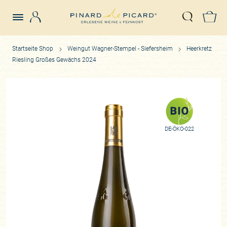
Login
Z
Suche öffn
Startseite Shop
Weingut Wagner-Stempel - Siefersheim
Heerkretz
Riesling Großes Gewächs 2024
DE-ÖKO-022