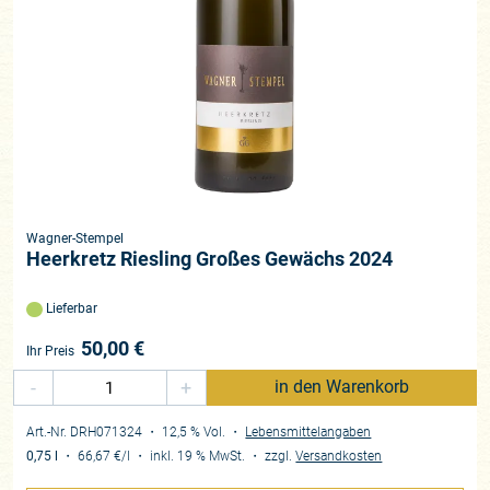
Wagner-Stempel
Heerkretz Riesling Großes Gewächs 2024
Lieferbar
50,00
€
Ihr Preis
-
+
in den Warenkorb
Art.-Nr. DRH071324
・ 12,5 % Vol.
・
Lebensmittelangaben
0,75 l
・
66,67 €
/l
・
inkl. 19 % MwSt.
・
zzgl.
Versandkosten