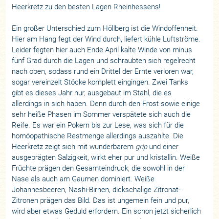
Heerkretz zu den besten Lagen Rheinhessens!
Ein großer Unterschied zum Höllberg ist die Windoffenheit.
Hier am Hang fegt der Wind durch, liefert kühle Luftströme.
Leider fegten hier auch Ende April kalte Winde von minus
fünf Grad durch die Lagen und schraubten sich regelrecht
nach oben, sodass rund ein Drittel der Ernte verloren war,
sogar vereinzelt Stöcke komplett eingingen. Zwei Tanks
gibt es dieses Jahr nur, ausgebaut im Stahl, die es
allerdings in sich haben. Denn durch den Frost sowie einige
sehr heiße Phasen im Sommer verspätete sich auch die
Reife. Es war ein Pokern bis zur Lese, was sich für die
homöopathische Restmenge allerdings auszahlte. Die
Heerkretz zeigt sich mit wunderbarem
grip
und einer
ausgeprägten Salzigkeit, wirkt eher pur und kristallin. Weiße
Früchte prägen den Gesamteindruck, die sowohl in der
Nase als auch am Gaumen dominiert. Weiße
Johannesbeeren, Nashi-Birnen, dickschalige Zitronat-
Zitronen prägen das Bild. Das ist ungemein fein und pur,
wird aber etwas Geduld erfordern. Ein schon jetzt sicherlich