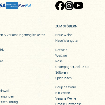
Zu Pinard's Facebook-Seite
Zu Pinard's Instagram-Seite
Zu Pinard's YouTube-S
ZUM STÖBERN
en & Verkostungsmöglichkeiten
Neue Weine
Neue Weingüter
hiv
Rotwein
Weißwein
ere
Rosé
Champagner, Sekt & Co.
Süßwein
Spirituosen
Coup de Cœur
hinweis
Bio-Weine
dingungen
Vegane Weine
eitserklärung
Grosse Gewächse