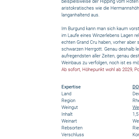
beispielsweise der Hipping vom Roten 
aristokratisches wie die Hermannshöhl
langanhaltend aus.
Im Burgund kann man sich kaum vorste
im Laufe eines Winzerlebens Lagen rek
echten Grand Cru haben, vorher aber 
schwarzen Herrgott. Genau deshalb le
aufregendsten aller Zeiten, genau desh
Weinbaus zu verfolgen, noch ist es mö
Ab sofort, Höhepunkt wohl ab 2029, Po
Expertise
DO
Land
De
Region
Rh
Weingut
Wei
Inhalt
1,
Weinart
We
Rebsorten
Rie
Verschluss
Kor