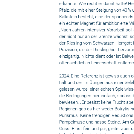
erkannte. Wie recht er damit hatte! He
Pfalz, die mit einer Steigung von 40 %
Kalkstein besteht, eine der spannends
ein echter Magnet für ambitionierte Wi
„Nach Jahren intensiver Vorarbeit sol
der nicht nur an der Grenze wächst, 
der Riesling vom Schwarzen Herrgott i
Präzision, die der Riesling hier hervo
einzigartig. Nichts dient oder ist Beiw
offensichtlich in Leidenschaft enfla
2024: Eine Referenz ist gewiss auch 
hält und der im Übrigen aus einer Sel
gelesen wurde, einer echten Spielwies
die Bedingungen hier einfach, sodass b
bewiesen. „Er besitzt keine Frucht aber
Regionen gab es hier weder Botrytis n
Purismus. Keine trendigen Reduktionsn
Pampelmuse und nasse Steine. Am Gaum
Guss. Er ist fein und pur, gleitet abe