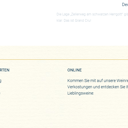
De
Die Lage „Zellerweg am schwarzen Herrgott“ glän
klar: Das ist Grand Cru!
RTEN
ONLINE
g
Kommen Sie mit auf unsere Weinre
Verkostungen und entdecken Sie I
e
Lieblingsweine: