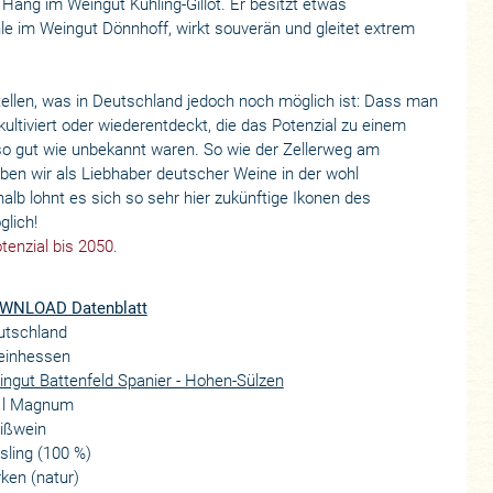
Hang im Weingut Kühling-Gillot. Er besitzt etwas
e im Weingut Dönnhoff, wirkt souverän und gleitet extrem
llen, was in Deutschland jedoch noch möglich ist: Dass man
ultiviert oder wiederentdeckt, die das Potenzial zu einem
so gut wie unbekannt waren. So wie der Zellerweg am
ben wir als Liebhaber deutscher Weine in der wohl
alb lohnt es sich so sehr hier zukünftige Ikonen des
glich!
tenzial bis 2050.
WNLOAD Datenblatt
utschland
einhessen
ngut Battenfeld Spanier - Hohen-Sülzen
5 l Magnum
ißwein
sling (100 %)
ken (natur)