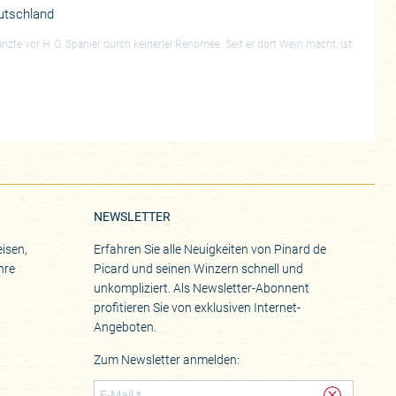
utschland
zte vor H. O. Spanier durch keinerlei Renomee. Seit er dort Wein macht, ist
NEWSLETTER
isen,
Erfahren Sie alle Neuigkeiten von Pinard de
hre
Picard und seinen Winzern schnell und
unkompliziert. Als Newsletter-Abonnent
profitieren Sie von exklusiven Internet-
Angeboten.
Zum Newsletter anmelden: