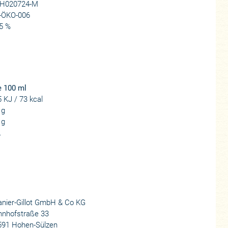
H020724-M
-ÖKO-006
5 %
e 100 ml
 KJ / 73 kcal
 g
 g
.
nier-Gillot GmbH & Co KG
hnhofstraße 33
591 Hohen-Sülzen