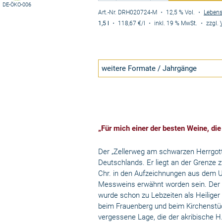
DE-ÖKO-006
Art.-Nr. DRH020724-M
・ 12,5 % Vol.
・
Lebens
1,5 l
・
118,67 €
/l
・
inkl. 19 % MwSt.
・
zzgl.
weitere Formate / Jahrgänge
„Für mich einer der besten Weine, die
Der „Zellerweg am schwarzen Herrgott
Deutschlands. Er liegt an der Grenze 
Chr. in den Aufzeichnungen aus dem Um
Messweins erwähnt worden sein. Der an
wurde schon zu Lebzeiten als Heiliger
beim Frauenberg und beim Kirchenstüc
vergessene Lage, die der akribische H.