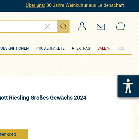
Über uns:
30 Jahre Weinkultur aus Leidenschaft
Login
Kontakt
Zum 
SUBSKRIPTIONEN
PROBIERPAKETE
EXTRAS
SALE %
B2B
ott Riesling Großes Gewächs 2024
renkorb