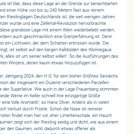
ute ist klar, dass diese Lage an der Grenze zur benachbarten
 und einer Höhe von bis zu 240 Metern fast aus reinem
ten Rieslinglagen Deutschlands ist, die seit wenigen Jahren
nzer wurde und eine Zellertal-Revolution hervorbrachte.
l diese grandiose Lage mit einem Wein wiederbelebt werden,
sondern auch geschmacklich eine Grenzerfahrung ist. Denn
st ein Lichtwein, der dem Schatten entrissen wurde. Die
rbringt, ist selbst auf den kargen Kalkböden des Wonnegaus
erk, alles ist um seiner selbst willen“. So die Ausführungen des
mmten Winzers, denen kaum etwas hinzuzufügen ist.
der Jahrgang 2024, den H.O. für sein bisher Größtes Gewächs
ektion der insgesamt ein Duzend verschiedenen Parzellen
e der Superlative. Wie auch in der Lage Frauenberg stimmten
eide Weine im Keller schnell ihre einzigartige Größe
 eine tolle Aromatik“, so Hans Oliver. Anders als in vielen
och Verlust durch Fröste. Schon die Nase ist reinster
oten findet man hier vor, eher Limettenschale, ein Hauch
en zeigt sich der Riesling seidig und dicht, wie aus einem
r über den Gaumen, wirkt dadurch etwas offener als