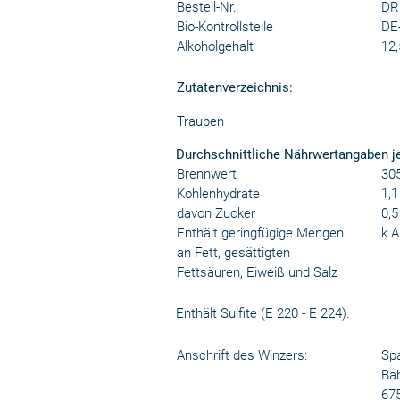
Bestell-Nr.
DR
Bio-Kontrollstelle
DE
Alkoholgehalt
12,
Zutatenverzeichnis:
Trauben
Durchschnittliche Nährwertangaben j
Brennwert
305
Kohlenhydrate
1,1
davon Zucker
0,5
Enthält geringfügige Mengen
k.A
an Fett, gesättigten
Fettsäuren, Eiweiß und Salz
Enthält Sulfite (E 220 - E 224).
Anschrift des Winzers:
Spa
Ba
67