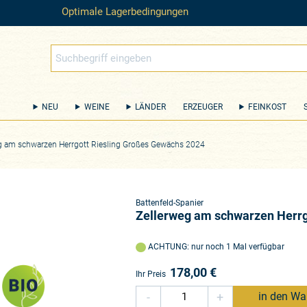
Optimale Lagerbedingungen
NEU
WEINE
LÄNDER
ERZEUGER
FEINKOST
g am schwarzen Herrgott Riesling Großes Gewächs 2024
Battenfeld-Spanier
Zellerweg am schwarzen Herrg
ACHTUNG: nur noch 1 Mal verfügbar
178,00
€
Ihr Preis
-
+
in den Wa