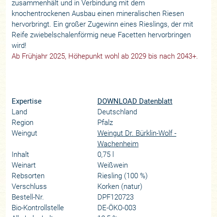
zusammenhält und in Verbindung mit dem
knochentrockenen Ausbau einen mineralischen Riesen
hervorbringt. Ein großer Zugewinn eines Rieslings, der mit
Reife zwiebelschalenförmig neue Facetten hervorbringen
wird!
Ab Frühjahr 2025, Höhepunkt wohl ab 2029 bis nach 2043+.
Expertise
DOWNLOAD Datenblatt
Land
Deutschland
Region
Pfalz
Weingut
Weingut Dr. Bürklin-Wolf -
Wachenheim
Inhalt
0,75 l
Weinart
Weißwein
Rebsorten
Riesling (100 %)
Verschluss
Korken (natur)
Bestell-Nr.
DPF120723
Bio-Kontrollstelle
DE-ÖKO-003