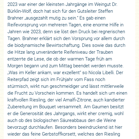
2023 war einer der kleinsten Jahrgänge im Weingut Dr.
Bürklin-Wolf, doch hat sich für den Gutsleiter Steffen
Brahner „ausgezahlt mutig zu sein.“ Es gab einen
Reifevorsprung von mehreren Tagen, eine enorme Hilfe in
Jahren wie 2023, denn sie löst den Druck bei regnerischen
Tagen. Brahner erklärt sich den Vorsprung vor allem durch
die biodynamische Bewirtschaftung. Dies sowie das durch
die Hitze lang unveränderte Reifeniveau der Trauben
entzerrte die Lese, die ob der warmen Tage früh am
Morgen begann und zum Mittag beendet werden musste.
„Was im Keller ankam, war exzellent“ so Nicola Libelli. Der
Reiterpfad zeigt sich im Frühjahr vom Fass noch
stürmisch, wirkt nun geschmeidiger und lässt mittlerweile
die Frucht zu Vorschein kommen. Es handelt sich um einen
kraftvollen Riesling, der viel Amalfi-Zitrone, auch kandierter
Zubereitung im Bouquet versammelt. Am Gaumen besitzt
er die Generosität des Jahrgangs, wirkt eher cremig, wohl
auch ob des biologischen Säureabbaus den die Weine
bevorzugt durchlaufen. Besonders beeindruckend ist hier
wieder das feine Gerbstoffkorsett, welches den Riesling