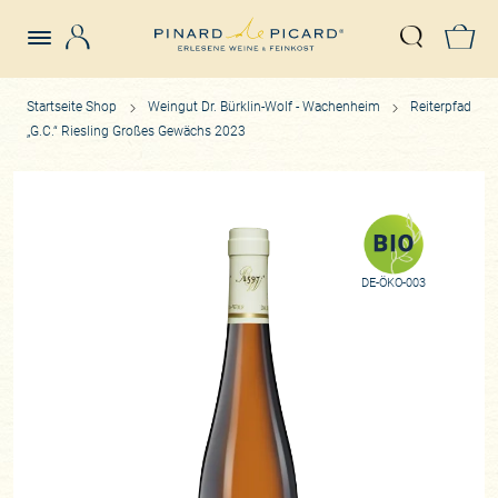
Login
Z
Suche öffn
Startseite Shop
Weingut Dr. Bürklin-Wolf - Wachenheim
Reiterpfad
„G.C.“ Riesling Großes Gewächs 2023
DE-ÖKO-003