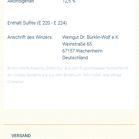
Alkoholgehalt
12,5 %
Enthält Sulfite (E 220 - E 224).
Anschrift des Winzers:
Weingut Dr. Bürklin-Wolf e.K.
Weinstraße 65
67157 Wachenheim
Deutschland
Bürklin-Wolfs Riesling-„Grand Cru“ aus dem Ruppertsberger Reiterpfad ist
ein Großes Gewächs wie aus dem Bilderbuch. Sehr nobel, jede Menge
Charakter!
VERSAND