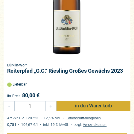
Bürklin-Wolf
Reiterpfad „G.C.“ Riesling Großes Gewächs 2023
Lieferbar
80,00
€
Ihr Preis
-
+
in den Warenkorb
Art.-Nr. DPF120723
・ 12,5 % Vol.
・
Lebensmittelangaben
0,75 l
・
106,67 €
/l
・
inkl. 19 % MwSt.
・
zzgl.
Versandkosten