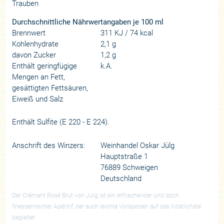
Trauben
Durchschnittliche Nährwertangaben je 100 ml
Brennwert
311 KJ / 74 kcal
Kohlenhydrate
2,1 g
davon Zucker
1,2 g
Enthält geringfügige
k.A.
Mengen an Fett,
gesättigten Fettsäuren,
Eiweiß und Salz
Enthält Sulfite (E 220 - E 224).
Anschrift des Winzers:
Weinhandel Oskar Jülg
Hauptstraße 1
76889 Schweigen
Deutschland
Der Crémant Rosé Brut von Jülg ist ein erfrischender und doch
finessenreicher Apéritif, der auch leichte Vorspeisen auf das Köstlichste
begleitet