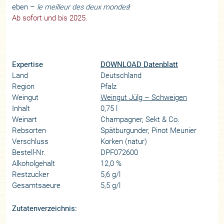
eben –
le meilleur des deux mondes
!
Ab sofort und bis 2025.
Expertise
DOWNLOAD Datenblatt
Land
Deutschland
Region
Pfalz
Weingut
Weingut Jülg – Schweigen
Inhalt
0,75 l
Weinart
Champagner, Sekt & Co.
Rebsorten
Spätburgunder, Pinot Meunier
Verschluss
Korken (natur)
Bestell-Nr.
DPF072600
Alkoholgehalt
12,0 %
Restzucker
5,6 g/l
Gesamtsaeure
5,5 g/l
Zutatenverzeichnis: