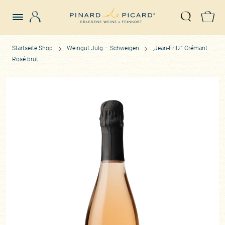
Login
Z
Suche öffn
Startseite Shop
Weingut Jülg – Schweigen
„Jean-Fritz“ Crémant
Rosé brut