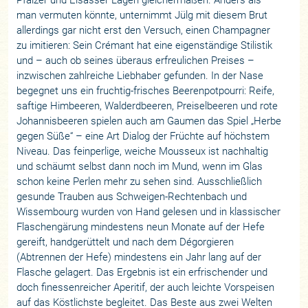
man vermuten könnte, unternimmt Jülg mit diesem Brut
allerdings gar nicht erst den Versuch, einen Champagner
zu imitieren: Sein Crémant hat eine eigenständige Stilistik
und – auch ob seines überaus erfreulichen Preises –
inzwischen zahlreiche Liebhaber gefunden. In der Nase
begegnet uns ein fruchtig-frisches Beerenpotpourri: Reife,
saftige Himbeeren, Walderdbeeren, Preiselbeeren und rote
Johannisbeeren spielen auch am Gaumen das Spiel „Herbe
gegen Süße“ – eine Art Dialog der Früchte auf höchstem
Niveau. Das feinperlige, weiche Mousseux ist nachhaltig
und schäumt selbst dann noch im Mund, wenn im Glas
schon keine Perlen mehr zu sehen sind. Ausschließlich
gesunde Trauben aus Schweigen-Rechtenbach und
Wissembourg wurden von Hand gelesen und in klassischer
Flaschengärung mindestens neun Monate auf der Hefe
gereift, handgerüttelt und nach dem Dégorgieren
(Abtrennen der Hefe) mindestens ein Jahr lang auf der
Flasche gelagert. Das Ergebnis ist ein erfrischender und
doch finessenreicher Aperitif, der auch leichte Vorspeisen
auf das Köstlichste begleitet. Das Beste aus zwei Welten