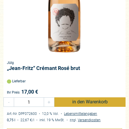
Jülg
„Jean-Fritz“ Crémant Rosé brut
Lieferbar
17,00
€
Ihr Preis
-
+
in den Warenkorb
Art.-Nr. DPF072600
・ 12,0 % Vol.
・
Lebensmittelangaben
0,75 l
・
22,67 €
/l
・
inkl. 19 % MwSt.
・
zzgl.
Versandkosten