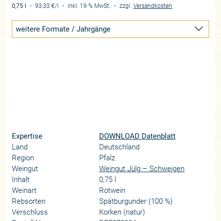
0,75 l
・
93,33 €
/l
・
inkl. 19 % MwSt.
・
zzgl.
Versandkosten
weitere Formate / Jahrgänge
Expertise
DOWNLOAD Datenblatt
Land
Deutschland
Region
Pfalz
Weingut
Weingut Jülg – Schweigen
Inhalt
0,75 l
Weinart
Rotwein
Rebsorten
Spätburgunder (100 %)
Verschluss
Korken (natur)