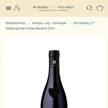
Login
Z
Suche öffn
Startseite Shop
Weingut Jülg – Schweigen
Sonnenberg „KT“
Spätburgunder Großes Gewächs 2024