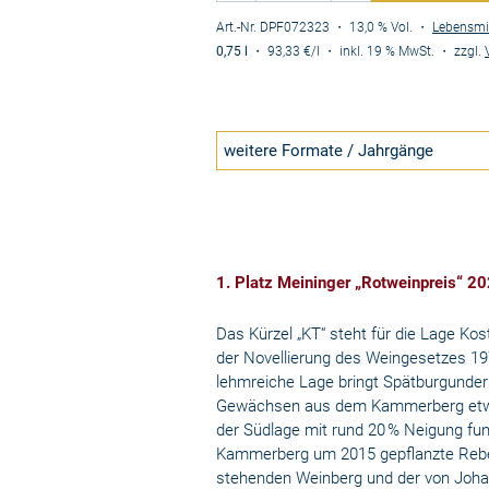
Art.-Nr. DPF072323
・ 13,0 % Vol.
・
Lebensmi
0,75 l
・
93,33 €
/l
・
inkl. 19 % MwSt.
・
zzgl.
weitere Formate / Jahrgänge
1. Platz Meininger „Rotweinpreis“ 2
Das Kürzel „KT“ steht für die Lage Kost
der Novellierung des Weingesetzes 19
lehmreiche Lage bringt Spätburgunder
Gewächsen aus dem Kammerberg etwas 
der Südlage mit rund 20 % Neigung fun
Kammerberg um 2015 gepflanzte Reben
stehenden Weinberg und der von Joha