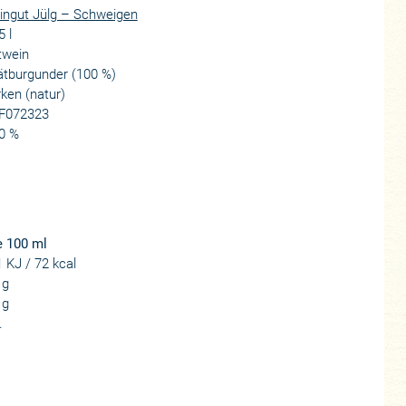
ingut Jülg – Schweigen
5 l
twein
ätburgunder (100 %)
ken (natur)
F072323
0 %
e 100 ml
 KJ / 72 kcal
 g
 g
.