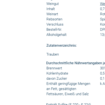
Weingut
We
Inhalt
0,7
Weinart
Ro
Rebsorten
Sp
Verschluss
Kor
Bestell-Nr.
DP
Alkoholgehalt
13,
Zutatenverzeichnis:
Trauben
Durchschnittliche Nährwertangaben j
Brennwert
301
Kohlenhydrate
0,5
davon Zucker
0,1
Enthält geringfügige Mengen
k.A
an Fett, gesättigten
Fettsäuren, Eiweiß und Salz
Enthält Sulfite (E 220 - E 224).