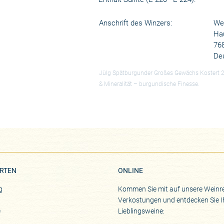
Anschrift des Winzers:
Wei
Ha
76
De
Jülg Spätburgunder Großes Gewächs Kostert 20
& Mineralität – burgundische Finesse.
RTEN
ONLINE
g
Kommen Sie mit auf unsere Weinre
Verkostungen und entdecken Sie I
e
Lieblingsweine: