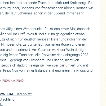
ie herrlich überbordende Fruchtintensität und Kraft sorgt. Es
ätburgunder, übrigens von französischen Klonen, sodass wir
lten, der laut Johannes schon in der Jugend immer sehr
es Jülg einen Wendepunkt: „Es ist das erste Mal, dass ich
ich voll im Griff.“ Was früher für ihn gelegentlich etwas
zeigt sich nun deutlich seriöser, klarer und nobler. In der
e Himbeernote, zart unterlegt von hellen Rosen und einer
isen und Iod erinnert. Am Gaumen wirkt der Wein duftig,
 seidig-feinen Tanninen. Alle Rotweine des Jahrgangs 2023
wohnt – geprägt von Himbeere und Frische, nicht von
 zeigt sich dadurch eleganter, weniger parfümiert und mit
 Ein Pinot Noir von feiner Balance, mit enormem Trinkfluss und
b 2026 bis 2042.
WNLOAD Datenblatt
utschland
lz