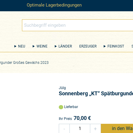
Optimale Lagerbedingungen
NEU
WEINE
LÄNDER
ERZEUGER
FEINKOST
urgunder Großes Gewächs 2023
Jülg
Sonnenberg „KT“ Spätburgund
Lieferbar
70,00
€
Ihr Preis
-
+
in den Wa