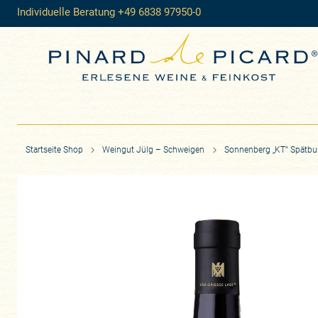
Individuelle Beratung +49 6838 97950-0
Startseite Shop
Weingut Jülg – Schweigen
Sonnenberg „KT“ Spätb