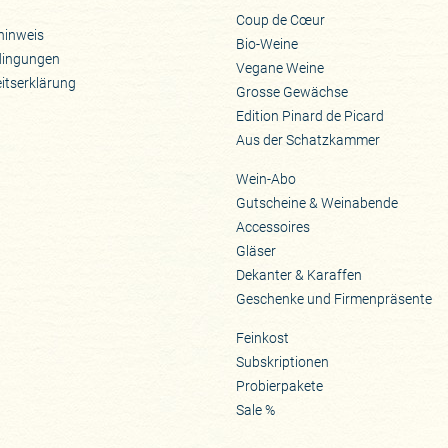
Coup de Cœur
hinweis
Bio-Weine
dingungen
Vegane Weine
eitserklärung
Grosse Gewächse
Edition Pinard de Picard
Aus der Schatzkammer
Wein-Abo
Gutscheine & Weinabende
Accessoires
Gläser
Dekanter & Karaffen
Geschenke und Firmenpräsente
Feinkost
Subskriptionen
Probierpakete
Sale %