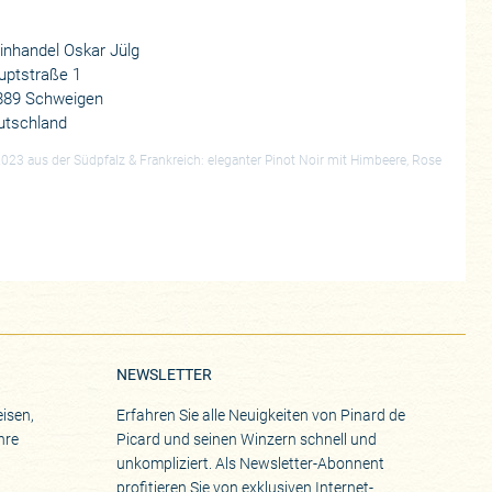
nhandel Oskar Jülg
uptstraße 1
889 Schweigen
utschland
23 aus der Südpfalz & Frankreich: eleganter Pinot Noir mit Himbeere, Rose
NEWSLETTER
isen,
Erfahren Sie alle Neuigkeiten von Pinard de
hre
Picard und seinen Winzern schnell und
unkompliziert. Als Newsletter-Abonnent
profitieren Sie von exklusiven Internet-