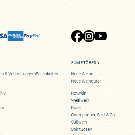
Zu Pinard's Facebook-Seite
Zu Pinard's Instagram-Seite
Zu Pinard's YouTube-S
ZUM STÖBERN
en & Verkostungsmöglichkeiten
Neue Weine
Neue Weingüter
hiv
Rotwein
Weißwein
ere
Rosé
Champagner, Sekt & Co.
Süßwein
Spirituosen