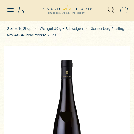
Login
Z
Suche öffn
Startseite Shop
Weingut Jülg – Schweigen
Sonnenberg Riesling
Großes Gewächs trocken 2023