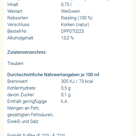
Inhalt
0,75 l
Weinart
Weißwein
Rebsorten
Riesling (100 %)
Verschluss
Korken (natur)
Bestell-Nr.
DPF070223
Alkoholgehalt
13,0 %
Zutatenverzeichnis:
Trauben
Durchschnittliche Nährwertangaben je 100 ml
Brennwert
305 KJ / 73 kcal
Kohlenhydrate
0,5 g
davon Zucker
0,1 g
Enthält geringfügige
k.A.
Mengen an Fett,
gesättigten Fettsäuren,
Eiweiß und Salz
Enthält Sulfite (E 220 - E 224).