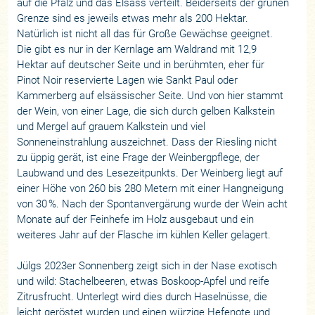
auf die Pfalz und das Elsass verteilt. Beiderseits der grünen
Grenze sind es jeweils etwas mehr als 200 Hektar.
Natürlich ist nicht all das für Große Gewächse geeignet.
Die gibt es nur in der Kernlage am Waldrand mit 12,9
Hektar auf deutscher Seite und in berühmten, eher für
Pinot Noir reservierte Lagen wie Sankt Paul oder
Kammerberg auf elsässischer Seite. Und von hier stammt
der Wein, von einer Lage, die sich durch gelben Kalkstein
und Mergel auf grauem Kalkstein und viel
Sonneneinstrahlung auszeichnet. Dass der Riesling nicht
zu üppig gerät, ist eine Frage der Weinbergpflege, der
Laubwand und des Lesezeitpunkts. Der Weinberg liegt auf
einer Höhe von 260 bis 280 Metern mit einer Hangneigung
von 30 %. Nach der Spontanvergärung wurde der Wein acht
Monate auf der Feinhefe im Holz ausgebaut und ein
weiteres Jahr auf der Flasche im kühlen Keller gelagert.
Jülgs 2023er Sonnenberg zeigt sich in der Nase exotisch
und wild: Stachelbeeren, etwas Boskoop-Apfel und reife
Zitrusfrucht. Unterlegt wird dies durch Haselnüsse, die
leicht geröstet wurden und einen würzige Hefenote und