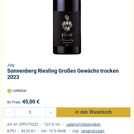
Jülg
Sonnenberg Riesling Großes Gewächs trocken
2023
Lieferbar
45,00
€
Ihr Preis
-
+
in den Warenkorb
Art.-Nr. DPF070223
・ 13,0 % Vol.
・
Lebensmittelangaben
0,75 l
・
60,00 €
/l
・
inkl. 19 % MwSt.
・
zzgl.
Versandkosten