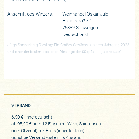
Anschrift des Winzers:
Weinhandel Oskar Jülg
Hauptstraße 1
76889 Schweigen
Deutschland
Jülgs Sonnenberg Riesling: Ein Großes Gewächs aus dem Jahrgang 2023
und einer der besten trockenen Rieslinge der Südpfalz – „late-release“!
VERSAND
6,50 € (innerdeutsch)
ab 95,00 € oder 12 Flaschen (Wein, Spirituosen
oder Olivenöl) frei Haus (innerdeutsch)
günstige Versandkosten ins Ausland