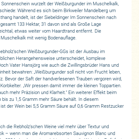
 Sonnenschein wurzelt der Weißburgunder im Muschelkalk,
rschiede: Während es sich beim Birkweiler Mandelberg um
thang handelt, ist der Siebeldinger Im Sonnenschein nach
sgesamt 133 Hektar, 31 davon sind als Große Lage
ueichtal, etwas weiter vom Haardtrand entfernt. Die
n Muschelkalk mit wenig Bodenauflage.
 Rebholz’schen Weißburgunder-GGs ist der Ausbau im
t üblichen Herangehensweise unterscheidet, komplexe
och Vater Hansjörg wie auch die Zwillingsbrüder Hans und
nheit bewahren: „Weißburgunder soll nicht von Frucht leben,
z. Bevor der Saft der handverlesenen Trauben vergoren wird,
Korbkelter. „Wir pressen damit immer die kleinen Toppartien.
uch mehr Präzision und Klarheit.“ Ein weiterer Effekt beim
n bis zu 1,5 Gramm mehr Säure behält. In diesem
ist der Wein bei 5,5 Gramm Säure auf 0,6 Gramm Restzucker
ch die Rebholz’schen Weine viel mehr über Textur und
atik – wenn man die Aromarebsorten Sauvignon Blanc und