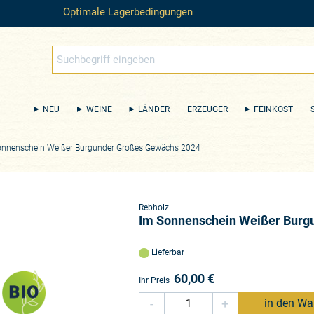
Optimale Lagerbedingungen
NEU
WEINE
LÄNDER
ERZEUGER
FEINKOST
onnenschein Weißer Burgunder Großes Gewächs 2024
Rebholz
Im Sonnenschein Weißer Burg
Lieferbar
60,00
€
Ihr Preis
-
+
in den Wa