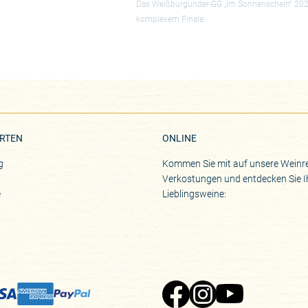
Das Weißburgunder-GG „Im Sonnenschein“ 2024 vo
komplexem Finale.
RTEN
ONLINE
g
Kommen Sie mit auf unsere Weinre
Verkostungen und entdecken Sie I
e
Lieblingsweine: