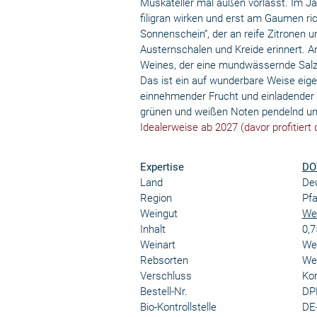
Muskateller mal außen vorlässt. Im J
filigran wirken und erst am Gaumen ri
Sonnenschein“, der an reife Zitronen 
Austernschalen und Kreide erinnert. 
Weines, der eine mundwässernde Salzigk
Das ist ein auf wunderbare Weise eigen
einnehmender Frucht und einladender
grünen und weißen Noten pendelnd und
Idealerweise ab 2027 (davor profitiert
Expertise
DO
Land
De
Region
Pfa
Weingut
Wei
Inhalt
0,7
Weinart
We
Rebsorten
We
Verschluss
Kor
Bestell-Nr.
DP
Bio-Kontrollstelle
DE