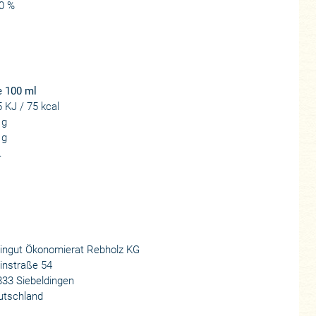
0 %
e 100 ml
 KJ / 75 kcal
 g
 g
.
ingut Ökonomierat Rebholz KG
instraße 54
33 Siebeldingen
utschland