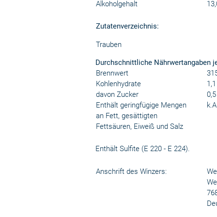
Alkoholgehalt
13,
Zutatenverzeichnis:
Trauben
Durchschnittliche Nährwertangaben j
Brennwert
315
Kohlenhydrate
1,1
davon Zucker
0,5
Enthält geringfügige Mengen
k.A
an Fett, gesättigten
Fettsäuren, Eiweiß und Salz
Enthält Sulfite (E 220 - E 224).
Anschrift des Winzers:
We
We
768
De