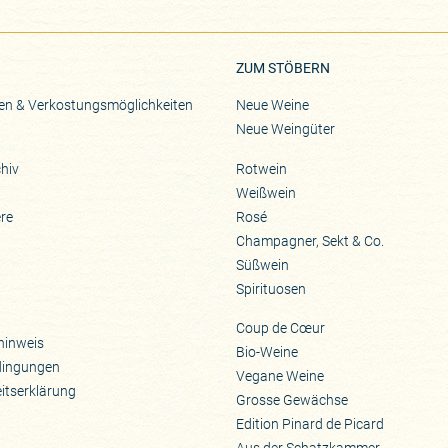
Zu Pinard's Facebook-Seite
Zu Pinard's Instagram-Seite
Zu Pinard's YouTube-S
ZUM STÖBERN
en & Verkostungsmöglichkeiten
Neue Weine
Neue Weingüter
hiv
Rotwein
Weißwein
ere
Rosé
Champagner, Sekt & Co.
Süßwein
Spirituosen
Coup de Cœur
hinweis
Bio-Weine
dingungen
Vegane Weine
eitserklärung
Grosse Gewächse
Edition Pinard de Picard
Aus der Schatzkammer