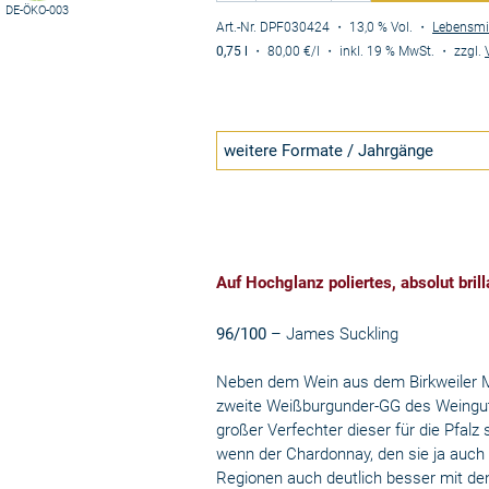
DE-ÖKO-003
Art.-Nr. DPF030424
・ 13,0 % Vol.
・
Lebensmi
0,75 l
・
80,00 €
/l
・
inkl. 19 % MwSt.
・
zzgl.
weitere Formate / Jahrgänge
Auf Hochglanz poliertes, absolut brill
96/100
– James Suckling
Neben dem Wein aus dem Birkweiler M
zweite Weißburgunder-GG des Weingut
großer Verfechter dieser für die Pfalz
wenn der Chardonnay, den sie ja auch 
Regionen auch deutlich besser mit de