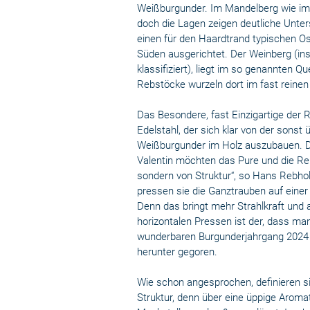
Weißburgunder. Im Mandelberg wie im
doch die Lagen zeigen deutliche Unte
einen für den Haardtrand typischen Os
Süden ausgerichtet. Der Weinberg (in
klassifiziert), liegt im so genannten Q
Rebstöcke wurzeln dort im fast reine
Das Besondere, fast Einzigartige der
Edelstahl, der sich klar von der sons
Weißburgunder im Holz auszubauen. D
Valentin möchten das Pure und die Rei
sondern von Struktur“, so Hans Rebhol
pressen sie die Ganztrauben auf einer 
Denn das bringt mehr Strahlkraft und a
horizontalen Pressen ist der, dass ma
wunderbaren Burgunderjahrgang 2024 
herunter gegoren.
Wie schon angesprochen, definieren si
Struktur, denn über eine üppige Arom