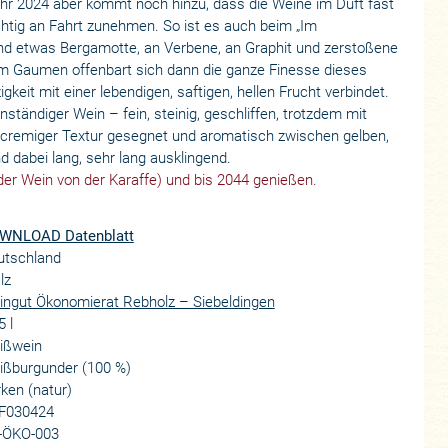
ahr 2024 aber kommt noch hinzu, dass die Weine im Duft fast
chtig an Fahrt zunehmen. So ist es auch beim „Im
und etwas Bergamotte, an Verbene, an Graphit und zerstoßene
Am Gaumen offenbart sich dann die ganze Finesse dieses
eit mit einer lebendigen, saftigen, hellen Frucht verbindet.
ständiger Wein – fein, steinig, geschliffen, trotzdem mit
 cremiger Textur gesegnet und aromatisch zwischen gelben,
 dabei lang, sehr lang ausklingend.
 der Wein von der Karaffe) und bis 2044 genießen.
WNLOAD Datenblatt
utschland
lz
ngut Ökonomierat Rebholz – Siebeldingen
5 l
ißwein
ißburgunder (100 %)
ken (natur)
F030424
-ÖKO-003