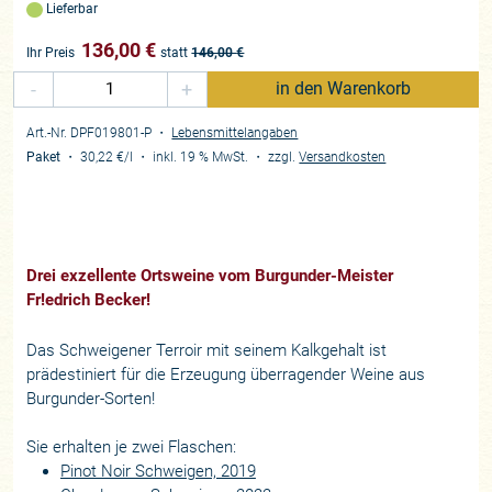
Lieferbar
136,00
€
Ihr Preis
statt
146,00
€
-
+
in den Warenkorb
Art.-Nr. DPF019801-P
・
Lebensmittelangaben
Paket
・
30,22 €
/l
・
inkl. 19 % MwSt.
・
zzgl.
Versandkosten
Drei exzellente Ortsweine vom Burgunder-Meister
Fr!edrich Becker!
Das Schweigener Terroir mit seinem Kalkgehalt ist
prädestiniert für die Erzeugung überragender Weine aus
Burgunder-Sorten!
Sie erhalten je zwei Flaschen:
Pinot Noir Schweigen, 2019