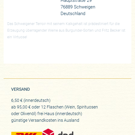
Hauptstraße 29
76889 Schweigen
Deutschland
Das Schweigener Terroir mit seinem Kalkgehalt ist prädestiniert für die
Erzeugung überragender Weine aus Burgunder-Sorten und Fritz Becker ist
ein Virtuose!
VERSAND
6,50 € (innerdeutsch)
ab 95,00 € oder 12 Flaschen (Wein, Spirituosen
oder Olivenöl) frei Haus (innerdeutsch)
günstige Versandkosten ins Ausland