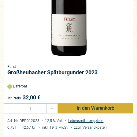
Fürst
Großheubacher Spätburgunder 2023
Lieferbar
32,00
€
Ihr Preis
-
+
in den Warenkorb
Art.-Nr. DFR012023
・ 12,5 % Vol.
・
Lebensmittelangaben
0,75 l
・
42,67 €
/l
・
inkl. 19 % MwSt.
・
zzgl.
Versandkosten