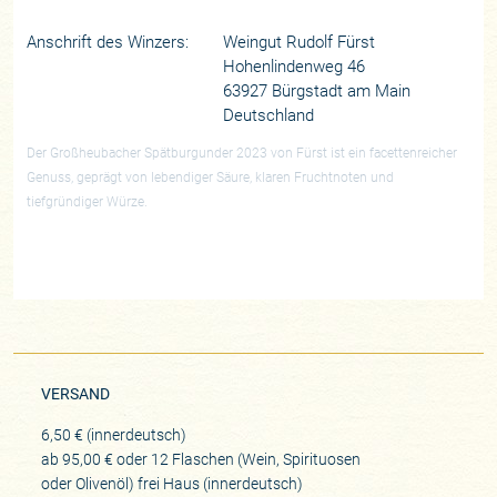
Anschrift des Winzers:
Weingut Rudolf Fürst
Hohenlindenweg 46
63927 Bürgstadt am Main
Deutschland
Der Großheubacher Spätburgunder 2023 von Fürst ist ein facettenreicher
Genuss, geprägt von lebendiger Säure, klaren Fruchtnoten und
tiefgründiger Würze.
VERSAND
6,50 € (innerdeutsch)
ab 95,00 € oder 12 Flaschen (Wein, Spirituosen
oder Olivenöl) frei Haus (innerdeutsch)