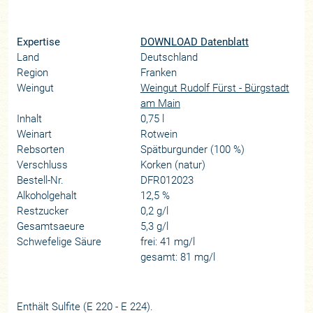
Expertise
DOWNLOAD Datenblatt
Land
Deutschland
Region
Franken
Weingut
Weingut Rudolf Fürst - Bürgstadt
am Main
Inhalt
0,75 l
Weinart
Rotwein
Rebsorten
Spätburgunder (100 %)
Verschluss
Korken (natur)
Bestell-Nr.
DFR012023
Alkoholgehalt
12,5 %
Restzucker
0,2 g/l
Gesamtsaeure
5,3 g/l
Schwefelige Säure
frei: 41 mg/l
gesamt: 81 mg/l
Enthält Sulfite (E 220 - E 224).