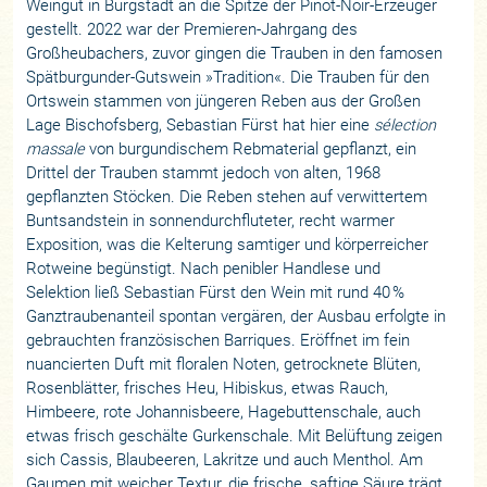
Weingut in Bürgstadt an die Spitze der Pinot-Noir-Erzeuger
gestellt. 2022 war der Premieren-Jahrgang des
Großheubachers, zuvor gingen die Trauben in den famosen
Spätburgunder-Gutswein »Tradition«. Die Trauben für den
Ortswein stammen von jüngeren Reben aus der Großen
Lage Bischofsberg, Sebastian Fürst hat hier eine
sélection
massale
von burgundischem Rebmaterial gepflanzt, ein
Drittel der Trauben stammt jedoch von alten, 1968
gepflanzten Stöcken. Die Reben stehen auf verwittertem
Buntsandstein in sonnendurchfluteter, recht warmer
Exposition, was die Kelterung samtiger und körperreicher
Rotweine begünstigt. Nach penibler Handlese und
Selektion ließ Sebastian Fürst den Wein mit rund 40 %
Ganztraubenanteil spontan vergären, der Ausbau erfolgte in
gebrauchten französischen Barriques. Eröffnet im fein
nuancierten Duft mit floralen Noten, getrocknete Blüten,
Rosenblätter, frisches Heu, Hibiskus, etwas Rauch,
Himbeere, rote Johannisbeere, Hagebuttenschale, auch
etwas frisch geschälte Gurkenschale. Mit Belüftung zeigen
sich Cassis, Blaubeeren, Lakritze und auch Menthol. Am
Gaumen mit weicher Textur, die frische, saftige Säure trägt