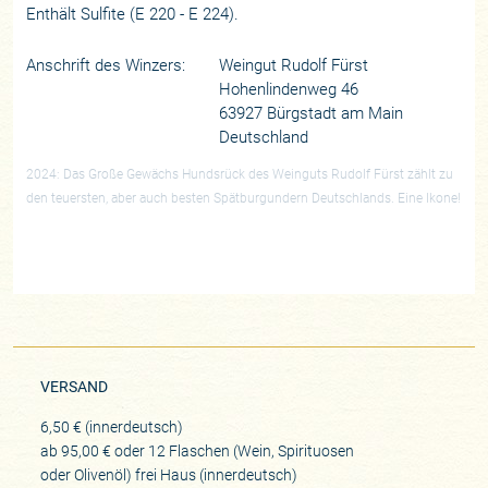
Enthält Sulfite (E 220 - E 224).
Anschrift des Winzers:
Weingut Rudolf Fürst
Hohenlindenweg 46
63927 Bürgstadt am Main
Deutschland
2024: Das Große Gewächs Hundsrück des Weinguts Rudolf Fürst zählt zu
den teuersten, aber auch besten Spätburgundern Deutschlands. Eine Ikone!
VERSAND
6,50 € (innerdeutsch)
ab 95,00 € oder 12 Flaschen (Wein, Spirituosen
oder Olivenöl) frei Haus (innerdeutsch)