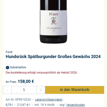
Fürst
Hundsrück Spätburgunder Großes Gewächs 2024
Subskription
Die Auslieferung erfolgt voraussichtlich ab Herbst 2026.
158,00
€
Ihr Preis
-
+
in den Warenkorb
Art.-Nr. DFR010224
・
Lebensmittelangaben
0,75 l
・
210,67 €
/l
・
inkl. 19 % MwSt.
・
zzgl.
Versandkosten