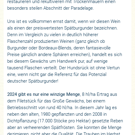
restaurieren und rekultivieren mit Trockenmauern einen
besonders steilen Abschnitt der Paradelage.
Uns ist es vollkommen ernst damit, wenn wir diesen Wein
als einen der preiswertesten Spätburgunder bezeichnen.
Denn im Vergleich zu vielen in deutlich höherer
Flaschenzahl produzierten Weinen (ganz gleich ob
Burgunder oder Bordeaux-Blends, deren fantasievolle
Preise gänzlich andere Sphären erreichen), handelt es sich
bei diesem Gewächs um Handwerk pur, auf wenige
tausend Flaschen verteilt. Der Hundsrück ist ohne Vertun
eine, wenn nicht gar die Referenz für das Potenzial
deutscher Spätburgunder!
2024 gibt es nur eine winzige Menge
, 8 hl/ha Ertrag aus
dem Filetstück für das Große Gewächs, bei einem
Betriebsschnitt von rund 40 hl/ha. In diesem Jahr lag es
neben den alten, 1980 gepflanzten und den 2008 in
Dichtpflanzung (17.000 Stöcke pro Hektar) gesetzte Reben
aber an verheerenden Spätfrösten. Sie konnten die Menge
dezimieren, nicht aber die Qualität. Die Trauben im Herbst